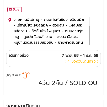
อีเมล
ชายหาดอีโฮเทอู - ถนนกังหันชินซางวินด์มิล
- ไร่ชาเขียวโอซุลลอค - สวนส้ม - แหลมซอ
งอัคซาน - วัดซันบัง โพมุนซา - ถนนสายรุ้ง
เชจู - ศูนย์เครื่องสำอาง - ดงฮวาวิลเลจ -
หมู่บ้านวัฒนธรรมซองอึบ - ชายหาดโขดหิน
ควังชีกี - ภูเขาไฟซองซาน อิลจุลบง - เจจู
ดรีมทาวเวอร์ - วัดชอนวังซา - ศูนย์น้ำมัน
เดินทางช่วง
7 พ.ย. 68 - 1 ธ.ค. 68
สนเข็มแดง - ศูนย์แสดงชุดเครื่องนอน
( 4 ช่วงวันเดินทาง )
SESA LIVING - ซุปเปอร์มาร์เก็ต- ศูนย์
สมุนไพรโสมและฮอตเกนามู - ดิวตี้ฟรี -
ช้อปปิ้งในดาวน์ทาวน์
4วัน 2คืน
/
SOLD OUT
เมนูพิเศษ Jeon Bok Juk หรือโจ๊กหอย
เป๋าฮื้อ - ทักโทริทัง - ทแวจีพุลแบ็ก -
ก๋วยเตี๋ยวเชจู
4
ดาว
จองเวลาเดินทาง