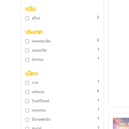
ทวีป
2
ยุโรป
ประเทศ
2
ออสเตรเลีย
1
ออสเตรีย
1
อังกฤษ
เมือง
1
บาธ
2
บริสเบน
1
โกลด์โคสต์
1
ลอนดอน
1
อ๊อกซฟอร์ด
1
ซิดนีย์