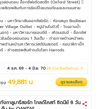
องกรุงลอนดอน อ็อกซ์ฟอร์ดสตรีท (Oxford Street) 
ม เพลิดเพลินกับการช้อปปิ้งแบรนด์เนมและถนนสาย
อน - มหาวิทยาลัยออกซ์ฟอร์ด - ห้องสมุด Bodleian
er Village Outlet - หมู่บ้านไบบิวรี่ - โรงอาบน้ำ
อก) - มหาวิหารบาธแอบบีย์ - สโตนเฮนจ์ - อ็อกซ์ฟ
่ยวในเมืองลอนดอน 1 วันเต็ม - ถ่ายภาพด้านหน้าพระ
าพด้านหน้ามหาวิหารเวสต์มินสเตอร์ - หอนาฬิกาบิ๊ก
ร์ - ห้างสรรพสินค้าระดับโลก Harrods
4 ธ.ค. 69 - 4 มิ.ย. 70
(
8
ช่วงวันเดินทาง)
49,881
บ.
ดูรายละเอียด
เพียง
ทังกาลูมารีสอร์ท โกลด์โคสท์ ซิดนีย์ 8 วัน
 คืน by QANTAS