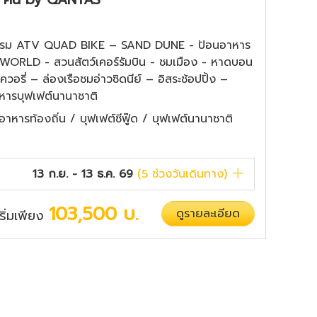
จกรรม ATV QUAD BIKE – SAND DUNE - ป้อนอาหาร
ORLD - สวนสัตว์เคอร์รัมบิน - ชมเมือง - หาดบอน
วอรี่ – ล่องเรือชมอ่าวซิดนีย์ – อิสระช้อปปิ้ง –
าหารบุฟเฟต์นานาชาติ
หารท้องถิ่น / บุฟเฟต์ซีฟู๊ด / บุฟเฟต์นานาชาติ
13 ก.ย. - 13 ธ.ค. 69
(
5
ช่วงวันเดินทาง)
103,500
บ.
ดูรายละเอียด
เริ่มเพียง