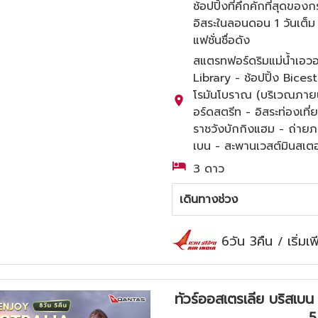
ช้อปปิ้งที่คึกคักที่สุดข
อิสระในลอนดอน 1 วันเต็
แฟชั่นชื่อดัง
สแตรทฟอร์ดริมแม่น้ำเอว
Library - ช้อปปิ้ง Bicest
โรมันโบราณ (บริเวณภายน
อร์ดสตรีท - อิสระท่องเที
ราชวังบักกิงแฮม - ถ่ายภ
เบน - สะพานเวสต์มินสเตอ
3 ดาว
เดินทางช่วง
6วัน 3คืน
เริ่ม
/
ทัวร์ออสเตรเลีย บริสเบน 
5