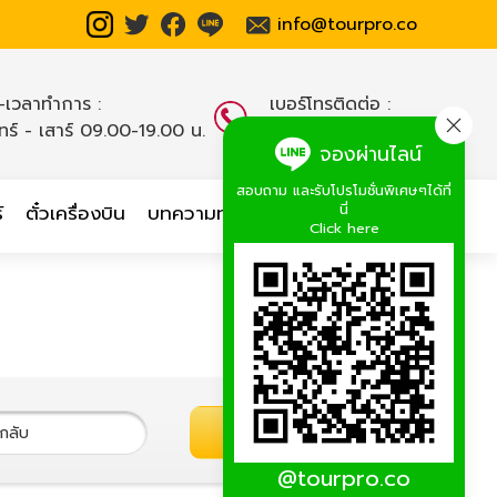
info@tourpro.co
น-เวลาทำการ :
เบอร์โทรติดต่อ :
นทร์ - เสาร์ 09.00-19.00 น.
02-254-9334-8
,
จองผ่านไลน์
สอบถาม และรับโปรโมชั่นพิเศษๆได้ที่
นี่
์
ตั๋วเครื่องบิน
บทความท่องเที่ยว
เกี่ยวกับเรา
Click here
ค้นหาทัวร์
@tourpro.co