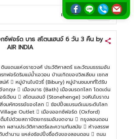
เรียงตาม:
ซ์ฟอร์ด บาธ สโตนเฮนจ์ 6 วัน 3 คืน by
AIR INDIA
ษ ดินแดนแห่งราชวงศ์ ประวัติศาสตร์ และวัฒนธรรมอัน
รทฟอร์ดริมแม่น้ำเอวอน บ้านเกิดของวิลเลียม เชกส
สน่ห์  หมู่บ้านไบบิวรี่ (Bibury) หมู่บ้านชนบทที่ได้รับ
นอังกฤษ  เมืองบาธ (Bath) เมืองมรดกโลก โดดเด่น
อร์เจียน  สโตนเฮนจ์ (Stonehenge) วงหินโบราณ
นสิ่งมหัศจรรย์ของโลก  ช้อปปิ้งแบรนด์เนมระดับโลก
er Village Outlet  เมืองออกซ์ฟอร์ด (Oxford)
่ เต็มไปด้วยสถาปัตยกรรมอันงดงาม  กรุงลอนดอน
ก ผสานประวัติศาสตร์และความทันสมัย  ห้างสรรพ
ะดับตำนาน แหล่งช้อปปิ้งชื่อดังของลอนดอน  ถนน