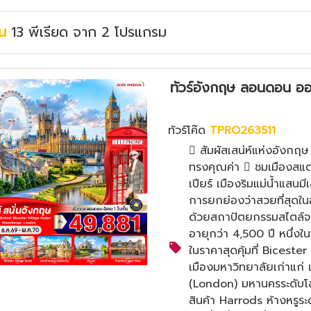
บน
13
พีเรียด
จาก
2
โปรแกรม
ทัวร์อังกฤษ ลอนดอน ออก
ทัวร์โค๊ด
TPRO263511
 สัมผัสเสน่ห์แห่งอังกฤ
ทรงคุณค่า  ชมเมืองสแต
เปียร์ เมืองริมแม่น้ำแสนมีเ
การยกย่องว่าสวยที่สุดใ
ด้วยสถาปัตยกรรมสไตล์จ
อายุกว่า 4,500 ปี หนึ่งใ
ในราคาสุดคุ้มที่ Bicest
เมืองมหาวิทยาลัยเก่าแก
(London) มหานครระดับโล
สินค้า Harrods ห้างหรูร