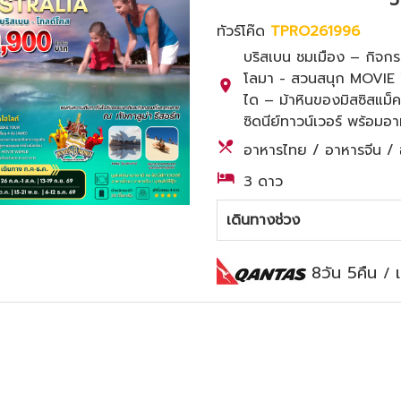
ทัวร์โค๊ด
TPRO261996
บริสเบน ชมเมือง – กิ
โลมา - สวนสนุก MOVIE W
ได – ม้าหินของมิสซิสแม็คค
ซิดนีย์ทาวน์เวอร์ พร้อมอ
อาหารไทย / อาหารจีน / อา
3 ดาว
เดินทางช่วง
8วัน 5คืน
/