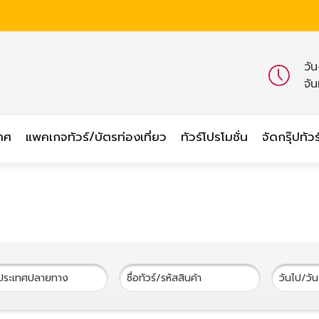
วั
จั
เทศ
แพคเกจทัวร์/บัตรท่องเที่ยว
ทัวร์โปรโมชั่น
จัดกรุ๊ปทัวร