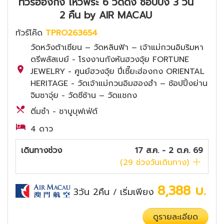
ทัวร์ฮ่องกง ไหว้พระ 6 วัดดัง ช้อปปิ้ง 3 วัน
2 คืน by AIR MACAU
ทัวร์โค๊ด
TPRO263654
วัดหวังต้าเซียน – วัดหลินฟ้า – เจ้าแม่กวนอิมริมหา
ดรีพลัสเบย์ - โรงงานกังหันฮวงจุ้ย FORTUNE
JEWELRY - ศูนย์ฮวงจุ้ย ปี่เซี๊ยะฮ่องกง ORIENTAL
HERITAGE - วัดเจ้าแม่กวนอิมฮองฮำ – ช้อปปิ้งย่าน
จิมซาจุ่ย - วัดซีซ้าน – วัดแชกง
ติ่มซำ - ชาบูบุฟเฟ่ต์
4 ดาว
เดินทางช่วง
17 ส.ค. - 2 ต.ค. 69
(
29
ช่วงวันเดินทาง)
8,388
บ.
3วัน 2คืน
เริ่มเพียง
/
ดูรายละเอียด