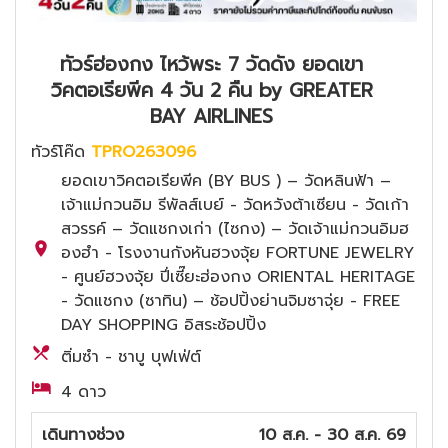
ทัวร์ฮ่องกง ไหว้พระ 7 วัดดัง ยอดเขา
วิคตอเรียพีค 4 วัน 2 คืน by GREATER
BAY AIRLINES
ทัวร์โค๊ด
TPRO263096
ยอดเขาวิคตอเรียพีค (BY BUS ) – วัดหลินฟ้า –
เจ้าแม่กวนอิม รีพัลส์เบย์ - วัดหวังต้าเซียน - วัดเก้า
สวรรค์ – วัดแชกงเก่า (ไซกง) – วัดเจ้าแม่กวนอิมฮ
องฮำ - โรงงานกังหันฮวงจุ้ย FORTUNE JEWELRY
- ศูนย์ฮวงจุ้ย ปี่เซี๊ยะฮ่องกง ORIENTAL HERITAGE
- วัดแชกง (ซาทิน) – ช้อปปิ้งย่านจิมซาจุ่ย - FREE
DAY SHOPPING อิสระช้อปปิ้ง
ติ่มซำ - ชาบู บุฟเฟ่ต์
4 ดาว
เดินทางช่วง
10 ส.ค. - 30 ส.ค. 69