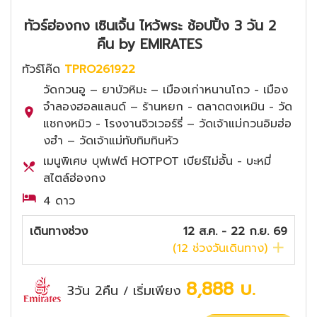
ทัวร์ฮ่องกง เซินเจิ้น ไหว้พระ ช้อปปิ้ง 3 วัน 2
คืน by EMIRATES
ทัวร์โค๊ด
TPRO261922
วัดกวนอู – ยาบัวหิมะ – เมืองเก่าหนานโถว - เมือง
จำลองฮอลแลนด์ – ร้านหยก - ตลาดตงเหมิน - วัด
แชกงหมิว - โรงงานจิวเวอร์รี่ – วัดเจ้าแม่กวนอิมฮ่อ
งฮำ – วัดเจ้าแม่ทับทิมทินหัว
เมนูพิเศษ บุฟเฟต์ HOTPOT เบียร์ไม่อั้น - บะหมี่
สไตล์ฮ่องกง
4 ดาว
เดินทางช่วง
12 ส.ค. - 22 ก.ย. 69
(
12
ช่วงวันเดินทาง)
8,888
บ.
3วัน 2คืน
เริ่มเพียง
/