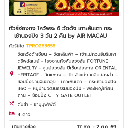
ทัวร์ฮ่องกง ไหว้พระ 6 วัดดัง เกาะลันเตา กระ
เช้านองปิง 3 วัน 2 คืน by AIR MACAU
ทัวร์โค๊ด
TPRO263655
วัดหวังต้าเซียน – วัดหลินฟ้า – เจ้าแม่กวนอิมริมหา
ดรีพลัสเบย์ - โรงงานกังหันฮวงจุ้ย FORTUNE
JEWELRY - ศูนย์ฮวงจุ้ย ปี่เซี๊ยะฮ่องกง ORIENTAL
HERITAGE - วัดแชกง – วัดเจ้าแม่กวนอิมฮองฮำ –
ช้อปปิ้งย่านจิมซาจุ่ย - เกาะลันเตา – กระเช้านองปิง
360 – หมู่บ้านวัฒนธรรมนองปิง - พระใหญ่เทียน
ถาน – ช้อปปิ้ง CITY GATE OUTLET
ติ่มซำ - ชาบูบุฟเฟ่ต์
4 ดาว
เดินทางช่วง
17 ส.ค. - 2 ต.ค. 69