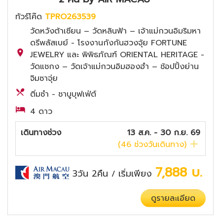
ทัวร์โค๊ด
TPRO263539
วัดหวังต้าเซียน – วัดหลินฟ้า – เจ้าแม่กวนอิมริมหา
ดรีพลัสเบย์ - โรงงานกังกันฮวงจุ้ย FORTUNE
JEWELRY และ พิพิธภัณฑ์ ORIENTAL HERITAGE -
วัดแชกง – วัดเจ้าแม่กวนอิมฮองฮำ – ช้อปปิ้งย่าน
จิมซาจุ่ย
ติ่มซำ - ชาบูบุฟเฟ่ต์
4 ดาว
เดินทางช่วง
13 ส.ค. - 30 ก.ย. 69
(
46
ช่วงวันเดินทาง)
7,888
บ.
3วัน 2คืน
เริ่มเพียง
/
ดูรายละเอียด