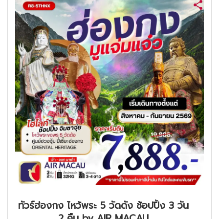
ทัวร์ฮ่องกง ไหว้พระ 5 วัดดัง ช้อปปิ้ง 3 วัน
2 คืน by AIR MACAU