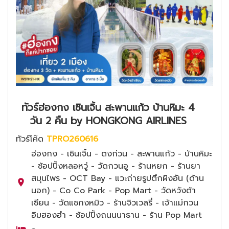
ทัวร์ฮ่องกง เซินเจิ้น สะพานแก้ว บ้านหิมะ 4
วัน 2 คืน by HONGKONG AIRLINES
ทัวร์โค๊ด
TPRO260616
ฮ่องกง - เซินเจิ้น - ตงก่วน - สะพานแก้ว - บ้านหิมะ
- ช้อปปิ้งหลอหวู่ - วัดกวนอู - ร้านหยก - ร้านยา
สมุนไพร - OCT Bay - แวะถ่ายรูปตึกผิงอัน (ด้าน
นอก) - Co Co Park - Pop Mart - วัดหวังต้า
เซียน - วัดแชกงหมิว - ร้านจิวเวลรี่ - เจ้าแม่กวน
อิมฮองฮำ - ช้อปปิ้งถนนนาธาน - ร้าน Pop Mart