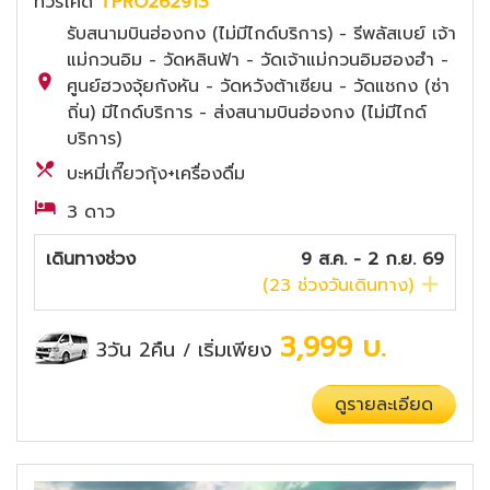
ทัวร์โค๊ด
TPRO262913
รับสนามบินฮ่องกง (ไม่มีไกด์บริการ) - รีพลัสเบย์ เจ้า
แม่กวนอิม - วัดหลินฟ้า - วัดเจ้าแม่กวนอิมฮองฮำ -
ศูนย์ฮวงจุ้ยกังหัน - วัดหวังต้าเซียน - วัดแชกง (ซ่า
ถิ่น) มีไกด์บริการ - ส่งสนามบินฮ่องกง (ไม่มีไกด์
บริการ)
บะหมี่เกี๊ยวกุ้ง+เครื่องดื่ม
3 ดาว
เดินทางช่วง
9 ส.ค. - 2 ก.ย. 69
(
23
ช่วงวันเดินทาง)
3,999
บ.
3วัน 2คืน
เริ่มเพียง
/
ดูรายละเอียด