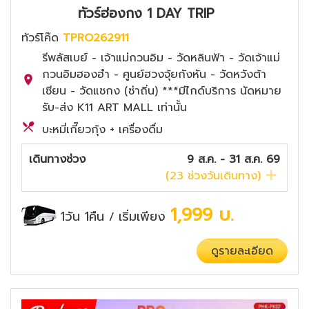
ทัวร์ฮ่องกง 1 DAY TRIP
ทัวร์โค๊ด
TPRO262911
รีพลัสเบย์ - เจ้าแม่กวนอิม - วัดหลินฟ้า - วัดเจ้าแม่
กวนอิมฮองฮำ - ศูนย์ฮวงจุ้ยกังหัน - วัดหวังต้า
เซียน - วัดแชกง (ซ่าถิ่น) ***มีไกด์บริการ นัดหมาย
รับ-ส่ง K11 ART MALL เท่านั้น
บะหมี่เกี๊ยวกุ้ง + เครื่องดื่ม
เดินทางช่วง
9 ส.ค. - 31 ส.ค. 69
(
23
ช่วงวันเดินทาง)
1,999
บ.
1วัน 1คืน
เริ่มเพียง
/
ดูรายละเอียด