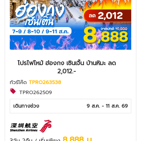
โปรไฟไหม้ ฮ่องกง เซินเจิ้น บ้านหิมะ ลด
2,012.-
ทัวร์โค๊ด
TPRO263538
TPRO262509
เดินทางช่วง
9 ส.ค. - 11 ส.ค. 69
8,888
บ.
3วัน 2คืน
เริ่มเพียง