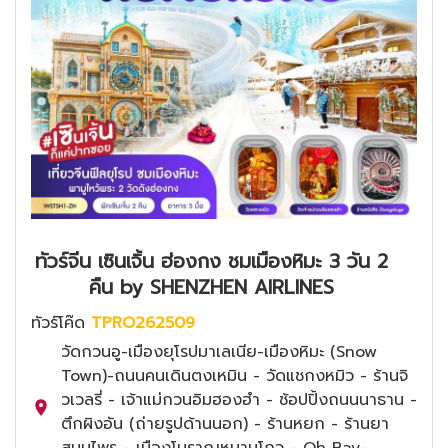
ทัวร์จีน เซินเจิ้น ฮ่องกง ชมเมืองหิมะ 3 วัน 2
คืน by SHENZHEN AIRLINES
ทัวร์โค๊ด
TPRO262509
วัดกวนอู-เมืองยุโรปมาเลเนีย-เมืองหิมะ (Snow
Town)-ถนนคนเดินตงเหมิน - วัดแชกงหมิว - ร้านจิ
วเวลรี่ - เจ้าแม่กวนอิมฮองฮำ - ช้อปปิ้งถนนนาธาน -
ตึกผิงอัน (ถ่ายรูปด้านนอก) - ร้านหยก - ร้านยา