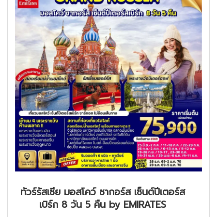
ทัวร์รัสเซีย มอสโคว์ ซากอร์ส เซ็นต์ปีเตอร์ส
เบิร์ก 8 วัน 5 คืน by EMIRATES