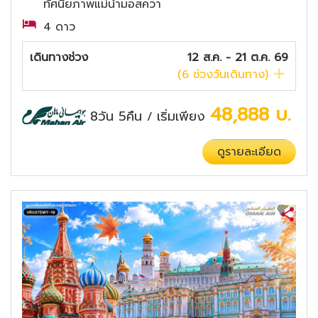
ทัศนียภาพแม่น้ำมอสควา
4 ดาว
เดินทางช่วง
12 ส.ค. - 21 ต.ค. 69
(
6
ช่วงวันเดินทาง)
48,888
บ.
8วัน 5คืน
เริ่มเพียง
/
ดูรายละเอียด