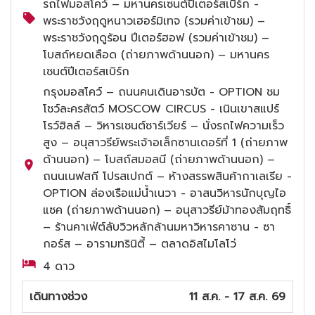
รถไฟมอสโคว์ – มหานครเซนต์ปีเตอร์สเบิร์ก -
พระราชวังฤดูหนาวเฮอร์มิเทจ (รวมค่าเข้าชม) –
พระราชวังฤดูร้อน ปีเตอร์ฮอฟ (รวมค่าเข้าชม) –
โบสถ์หยดเลือด (ถ่ายภาพด้านนอก) – มหานคร
เซนต์ปีเตอร์สเบิร์ก
กรุงมอสโคว์ – ถนนคนเดินอารบัต - OPTION ชม
โชว์ละครสัตว์ MOSCOW CIRCUS - เนินเขาสแปร์
โรว์ฮิลล์ – วิหารเซนต์ซาร์เวียร์ – นั่งรถไฟความเร็ว
สูง – อนุสาวรีย์พระเจ้าอเล็กซานเดอร์ที่ 1 (ถ่ายภาพ
ด้านนอก) – โบสถ์สมอลนี (ถ่ายภาพด้านนอก) –
ถนนเนฟสกี โปรสเปกต์ – ห้างสรรพสินค้ากาเลเรีย -
OPTION ล่องเรือแม่น้ำเนวา - อาสนวิหารนักบุญไอ
แซค (ถ่ายภาพด้านนอก) – อนุสาวรีย์ม้าทองสัมฤทธิ์
– ร้านคาเฟ่ต์ลับวิวหลักล้านมหาวิหารคาซาน - ซา
กอร์ส – อารามทรินิตี้ – ตลาดอิสไมโลโว่
4 ดาว
เดินทางช่วง
11 ส.ค. - 17 ส.ค. 69