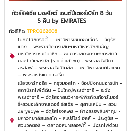
ทัวร์รัสเซีย มอสโคว์ เซนต์ปีเตอร์เบิร์ก 8 วัน
5 คืน by EMIRATES
ทัวร์โค๊ด
TPRO262608
โบสถ์โฮลีทรินิตี้ – มหาวิหารเซนต์ซาเวียร์ – จัตุรัส
แดง – พระราชวังเครมลิน+มหาวิหารอัสสัมชัญ -
มหาวิหารเซนต์บาซิล – ชมการแสดงคณะละครสัตว์
มอสโคว์เซอร์คัส (รวมค่าเข้าชม) - พระราชวังปีเต
อร์ฮอฟ – พระราชวังนิโคลัส - มหาวิหารเซนต์ไอแซค
– พระราชวังแคทเธอรีน
เมืองซาร์กอร์ส – กรุงมอสโก - ช้อปปิ้งถนนอารบัท -
สถานีรถไฟใต้ดิน – ปืนใหญ่พระเจ้าซาร์ – ระฆัง
พระเจ้าซาร์ – จัตุรัสอาสนวิหาร+พิพิธภัณฑ์อาร์เมอร์
รี่+สวนอเล็กซานเดอร์ รัสเซีย – สุสานเลนิน – สวน
Zaryadye – จัตุรัสโรงละคร – ห้างสรรพสินค้ากุม -
มหาวิทยาลัยมอสโก - สแปร์โรว์ ฮิลล์ – ประตูชัย –
สวนวิคตอรี่ – ตลาดอิสมายลอฟกี้ – นั่งรถไฟด่วน