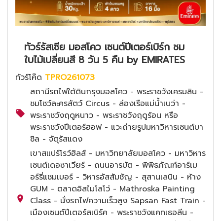
ทัวร์รัสเซีย มอสโคว เซนต์ปีเตอร์เบิร์ก ชม
ใบไม้เปลี่ยนสี 8 วัน 5 คืน by EMIRATES
ทัวร์โค๊ด
TPRO261073
สถานีรถไฟใต้ดินกรุงมอสโคว - พระราชวังเครมลิน -
ชมโชว์ละครสัตว์ Circus - ล่องเรือแม่น้ำเนว่า -
พระราชวังฤดูหนาว - พระราชวังฤดูร้อน หรือ
พระราชวังปีเตอร์ฮอฟ - แวะถ่ายรูปมหาวิหารเซนต์บา
ซิล - จัตุรัสแดง
เขาสแปร์โรว์ฮิลส์ - มหาวิทยาลัยมอสโคว - มหาวิหาร
เซนต์เดอซาเวียร์ - ถนนอารบัต - พิพิธภัณฑ์อาร์เม
อร์รี่แชมเบอร์ - วิหารอัสสัมชัญ - สุสานเลนิน - ห้าง
GUM - ตลาดอิสไมโลโว่ - Mathroska Painting
Class - นั่งรถไฟความเร็วสูง Sapsan Fast Train -
เมืองเซนต์ปีเตอร์สเบิร์ค - พระราชวังแคทเธอลีน -