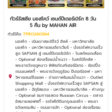
ทัวร์รัสเซีย มอสโคว์ เซนต์ปีเตอร์เบิร์ก 8 วัน
5 คืน by MAHAN AIR
ทัวร์โค๊ด
TPRO260364
มอสโก - เนินเขาสแปร์โรว์ ฮิลล์ - มหาวิทยาลัย
มอสโก - มหาวิหารเซนต์ซาเวียร์ - นั่งรถไฟความเร็ว
สูง SAPSAN สู่ เซนต์ปีเตอร์เบิร์ก - โบสถ์หยดเลือด
- Optional ล่องเรือแม่น้ำเนวา - โบสถ์นิโคลัส -
พระราชวังฤดูหนาว พิพิธภัณฑ์เฮอร์มิเทจ - ช้อปปิ้ง
ถนนเนฟสกี้ - พระราชวังฤดูร้อน ปีเตอร์ฮอฟ - มหา
วิหารเซนต์ไอแซค - ถ่ายภาพริมแม่น้ำเนวา - Outlet
Shopping Mall - นั่งรถไฟความเร็วสูง SAPSAN สู่
มอสโก - จัตุรัสแดง - มหาวิหารเซนต์บาซิล - ห้างกุม
- Optional ชมการแสดง Russian Circus - ตลาด
อิสมายลอฟสกี้ - รถไฟใต้ดินกรุงมอสโก - พระรา
ชวังเครมลิน - ถนนอารบัท - Optional ล่องเรือชม