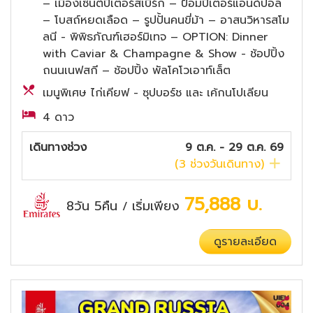
– เมืองเซ็นต์ปีเตอร์สเบิร์ก – ป้อมปีเตอร์แอนด์ปอล
– โบสถ์หยดเลือด – รูปปั้นคนขี่ม้า – อาสนวิหารสโม
ลนี - พิพิธภัณฑ์เฮอร์มิเทจ – OPTION: Dinner
with Caviar & Champagne & Show - ช้อปปิ้ง
ถนนเนฟสกี – ช้อปปิ้ง พัลโคโวเอาท์เล็ต
เมนูพิเศษ ไก่เคียฟ - ซุปบอร์ช และ เค้กนโปเลียน
4 ดาว
เดินทางช่วง
9 ต.ค. - 29 ต.ค. 69
(
3
ช่วงวันเดินทาง)
75,888
บ.
8วัน 5คืน
เริ่มเพียง
/
ดูรายละเอียด