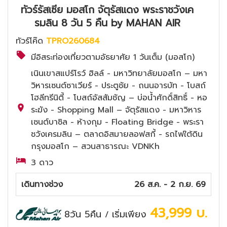
ทัวร์รัสเซีย มอสโก จัตุรัสแดง พระราชวังเค
รมลิน 8 วัน 5 คืน by MAHAN AIR
ทัวร์โค๊ด
TPRO260684
มีอิสระท่องเที่ยวตามอัธยาศัย 1 วันเต็ม (มอสโก)
เนินเขาสแปร์โรว์ ฮิลล์ - มหาวิทยาลัยมอสโก – มหา
วิหารเซนต์ซาเวียร์ - ประตูชัย - ถนนอารบัท - โบสถ์
โฮลีทรีนิตี้ - โบสถ์อัสสัมชัญ – บ่อน้ำศักดิ์สิทธิ์ - หอ
ระฆัง - Shopping Mall – จัตุรัสแดง - มหาวิหาร
เซนต์บาซิล - ห้างกุม - Floating Bridge - พระรา
ชวังเครมลิน – ตลาดอิสมายลอฟสกี้ - รถไฟใต้ดิน
กรุงมอสโก – สวนสาธารณะ VDNKh
3 ดาว
เดินทางช่วง
26 ส.ค. - 2 ก.ย. 69
43,999
บ.
8วัน 5คืน
เริ่มเพียง
/