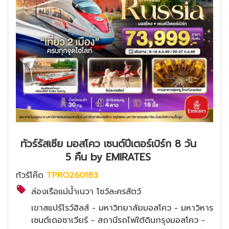
ทัวร์รัสเซีย มอสโคว เซนต์ปีเตอร์เบิร์ก 8 วัน
5 คืน by EMIRATES
ทัวร์โค๊ด
TPRO260183
ล่องเรือแม่น้ำเนวา โชว์ละครสัตว์
เขาสแปร์โรว์ฮิลส์ - มหาวิทยาลัยมอสโคว - มหาวิหาร
เซนต์เดอซาเวียร์ - สถานีรถไฟใต้ดินกรุงมอสโคว -