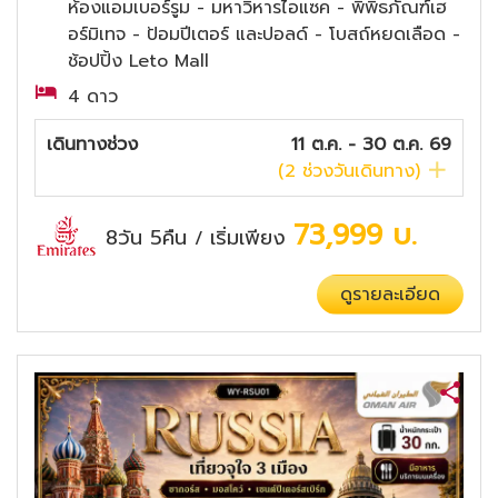
ห้องแอมเบอร์รูม - มหาวิหารไอแซค - พิพิธภัณฑ์เฮ
อร์มิเทจ - ป้อมปีเตอร์ และปอลด์ - โบสถ์หยดเลือด -
ช้อปปิ้ง Leto Mall
4 ดาว
เดินทางช่วง
11 ต.ค. - 30 ต.ค. 69
(
2
ช่วงวันเดินทาง)
73,999
บ.
8วัน 5คืน
เริ่มเพียง
/
ดูรายละเอียด