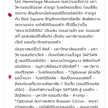
โลก Hermitage Museum ชมความอลังการ มหา
วิหารเซนต์ไอแซค ถ่ายรูป โบสถ์หยดเลือด โดมสีสัน
งดงาม สัญลักษณ์แห่งเซนต์ปีเตอร์สเบิร์ก ถ่ายรูป
กับ Red Square สัญลักษณ์แห่งรัสเซีย สัมผัสความ
งดงามของ รถไฟใต้ดินมอสโก ที่ได้ชื่อว่าเป็น
"พระราชวังใต้ดิน" เดินเล่น ถนนอารบัท และ ถนนเนฟ
สกี้ แหล่งช้อปปิ้งชื่อดัง เช็กอิน มหาวิหารเซนต์ซา
เวียร์ แลนด์มาร์กแห่งมอสโก
เนินเขาสแปร์โรว์ ฮิลล์ - มหาวิทยาลัยมอสโก - มหา
วิหารเซนต์ซาเวียร์ - นั่งรถไฟความเร็วสูง SAPSAN
สู่ เซนต์ปีเตอร์เบิร์ก - พระราชวังฤดูหนาว พิพิธภัณฑ์
เฮอร์มิเทจ - อนุสาวรีย์พระเจ้านิโคลัสที่ 1 - มหาวิหาร
เซนต์ไอแซค - โบสถ์หยดเลือด - *Optional ล่องเรือ
แม่น้ำเนวา - โบสถ์นิโคลัส - ช้อปปิ้งถนนเนฟสกี้ -
อิสระท่องเที่ยวตามอัธยาศัย 1 วันเต็ม (เซนต์ปีเตอร์ส
เบิร์ก) - นั่งรถไฟความเร็วสูง SAPSAN สู่ มอสโก -
จัตุรัสแดง - มหาวิหารเซนต์บาซิล - ห้างกุม -
*Optional ชมการแสดง Russian Circus - พระรา
ชวังเครมลิน - รถไฟใต้ดินกรุงมอสโก - ถนนอารบัท