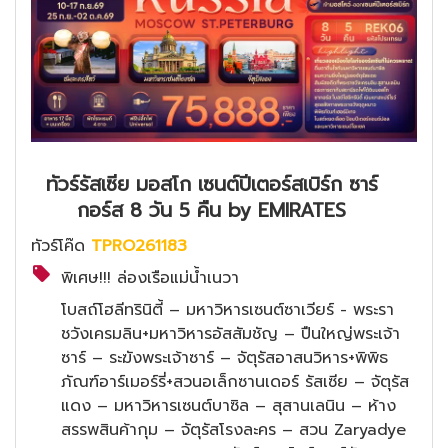
ทัวร์รัสเซีย มอสโก เซนต์ปีเตอร์สเบิร์ก ซาร์
กอร์ส 8 วัน 5 คืน by EMIRATES
ทัวร์โค๊ด
TPRO261183
พิเศษ!!! ล่องเรือแม่น้ำเนวา
โบสถ์โฮลีทรินิตี้ – มหาวิหารเซนต์ซาเวียร์ - พระรา
ชวังเครมลิน+มหาวิหารอัสสัมชัญ – ปืนใหญ่พระเจ้า
ซาร์ – ระฆังพระเจ้าซาร์ – จัตุรัสอาสนวิหาร+พิพิธ
ภัณฑ์อาร์เมอร์รี่+สวนอเล็กซานเดอร์ รัสเซีย – จัตุรัส
แดง – มหาวิหารเซนต์บาซิล – สุสานเลนิน – ห้าง
สรรพสินค้ากุม – จัตุรัสโรงละคร – สวน Zaryadye