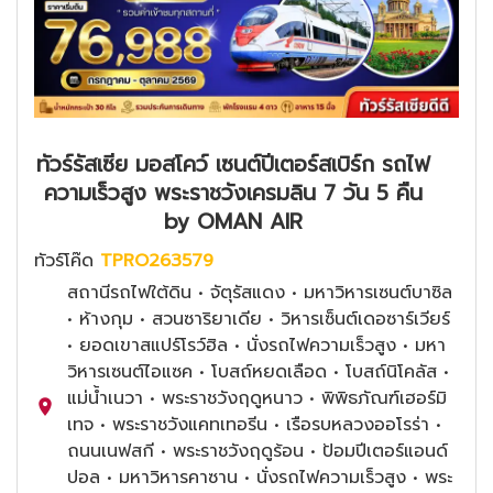
ทัวร์รัสเซีย มอสโคว์ เซนต์ปีเตอร์สเบิร์ก รถไฟ
ความเร็วสูง พระราชวังเครมลิน 7 วัน 5 คืน
by OMAN AIR
ทัวร์โค๊ด
TPRO263579
สถานีรถไฟใต้ดิน • จัตุรัสแดง • มหาวิหารเซนต์บาซิล
• ห้างกุม • สวนซาริยาเดีย • วิหารเซ็นต์เดอซาร์เวียร์
• ยอดเขาสแปร์โรว์ฮิล • นั่งรถไฟความเร็วสูง • มหา
วิหารเซนต์ไอแซค • โบสถ์หยดเลือด • โบสถ์นิโคลัส •
แม่น้ำเนวา • พระราชวังฤดูหนาว • พิพิธภัณฑ์เฮอร์มิ
เทจ • พระราชวังแคทเทอรีน • เรือรบหลวงออโรร่า •
ถนนเนฟสกี • พระราชวังฤดูร้อน • ป้อมปีเตอร์แอนด์
ปอล • มหาวิหารคาซาน • นั่งรถไฟความเร็วสูง • พระ