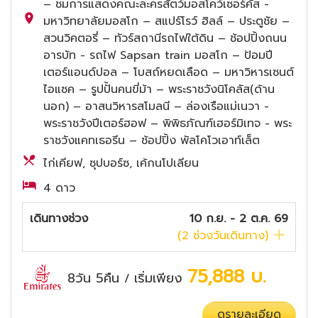
– ชมการแสดงคณะละครสัตว์มอสโคว์เซอร์คัส -
มหาวิทยาลัยมอสโก – สแปร์โรว์ ฮิลล์ – ประตูชัย –
สวนวิคตอรี่ – ทัวร์สถานีรถไฟใต้ดิน – ช้อปปิ้งถนน
อารบัท - รถไฟ Sapsan train มอสโก – ป้อมปี
เตอร์แอนด์ปอล – โบสถ์หยดเลือด – มหาวิหารเซนต์
ไอแซค – รูปปั้นคนขี่ม้า – พระราชวังนิโคลัส(ด้าน
นอก) – อาสนวิหารสโมลนี – ล่องเรือแม่เนวา -
พระราชวังปีเตอร์ฮอฟ – พิพิธภัณฑ์เฮอร์มิเทจ - พระ
ราชวังแคทเธอรีน – ช้อปปิ้ง พัลโคโวเอาท์เล็ต
ไก่เคียฟ, ซุปบอร์ซ, เค้กนโปเลียน
4 ดาว
เดินทางช่วง
10 ก.ย. - 2 ต.ค. 69
(
2
ช่วงวันเดินทาง)
75,888
บ.
8วัน 5คืน
เริ่มเพียง
/
ดูรายละเอียด