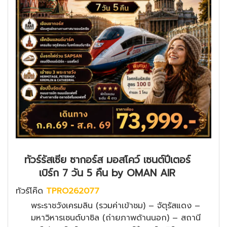
ทัวร์รัสเซีย ซากอร์ส มอสโคว์ เซนต์ปีเตอร์
เบิร์ก 7 วัน 5 คืน by OMAN AIR
ทัวร์โค๊ด
TPRO262077
พระราชวังเครมลิน (รวมค่าเข้าชม) – จัตุรัสแดง –
มหาวิหารเซนต์บาซิล (ถ่ายภาพด้านนอก) – สถานี