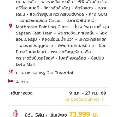
ถนนอารบัต - พระราชวังเครมลิน - พิพิธภัณฑ์อาร์เม
อร์รี่แชมเบอร์ - วิหารอัสสัมชัญ - จัตุรัสแดง - สุสาน
เลนิน - แวะถ่ายรูปมหาวิหารเซนต์บาซิล - ห้าง GUM
- ชมโชว์ละครสัตว์ Circus - ตลาดอิสไมโลโว่ -
Mathroska Painting Class - นั่งรถไฟความเร็วสูง
Sapsan Fast Train - พระราชวังแคทเธอลีน - ห้อง
แอมเบอร์รูม - ล่องเรือแม่น้ำเนว่า - มหาวิหารไอแซค
- พระราชวังฤดูหนาว - พิพิธภัณฑ์เฮอร์มิเทจ - ป้อม
ปีเตอร์ และปอลด์ - พระราชวังฤดูร้อน หรือ
พระราชวังปีเตอร์ฮอฟ - โบสถ์หยดเลือด - ช้อปปิ้ง
Leto Mall
ทานอาหารสุดหรู ร้าน Turandot
4 ดาว
เดินทางช่วง
9 ส.ค. - 27 ก.ย. 69
(
2
ช่วงวันเดินทาง)
73,999
บ.
8วัน 5คืน
เริ่มเพียง
/