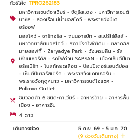
ทัวร์โค๊ด
TPRO262183
มหาวิหารเซนต์ซาเวียร์ - จัตุรัสแดง - มหาวิหารเซนต์
บาซิล - ล่องเรือแม่น้ำมอสโคว์ - พระราชวังปีเต
อร์ฮอฟ
มอสโคว์ - ซาร์กอร์ส - ถนนอารบัท - สแปร์โร่ฮิลล์ -
มหาวิทยาลัยมอสโคว์ - สถานีรถไฟใต้ดิน - ตลาดอิส
มายลอฟกี้ - Zaryadye Park - วังเครมลิน - รัส
เซี่ยนเซอร์คัส - รถไฟด่วน SAPSAN - เมืองเซ็นต์ปีเต
อร์สเบิร์ก - โบสถ์หยดเลือด - ป้อมปีเตอร์แอนด์ปอล
- เซ็นต์ปีเตอร์สเบิร์ก - พระราชวังแคทเธอรีน -
พระราชวังฤดูหนาว - มหาวิหารเซนต์ไอแซค -
Pulkovo Outlet
ชิมวอดก้า 6 ชนิด+คาเวียร์ - อาหารไทย - อาหารพื้น
เมือง - อาหารจีน
4 ดาว
เดินทางช่วง
5 ก.ย. 69 - 5 ม.ค. 70
(
9
ช่วงวันเดินทาง)