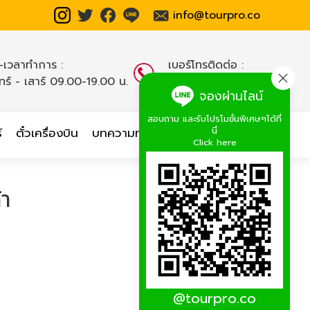
info@tourpro.co
น-เวลาทำการ :
เบอร์โทรติดต่อ :
นทร์ - เสาร์ 09.00-19.00 น.
02-254-9334-8
,
จองผ่านไลน์
สอบถาม และรับโปรโมชั่นพิเศษๆได้ที่
นี่
์
ตั๋วเครื่องบิน
บทความท่องเที่ยว
เกี่ยวกับเรา
Click here
้า
@tourpro.co