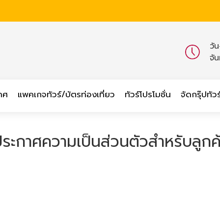
วั
จั
เทศ
แพคเกจทัวร์/บัตรท่องเที่ยว
ทัวร์โปรโมชั่น
จัดกรุ๊ปทัวร
ระกาศความเป็นส่วนตัวสําหรับลูกค