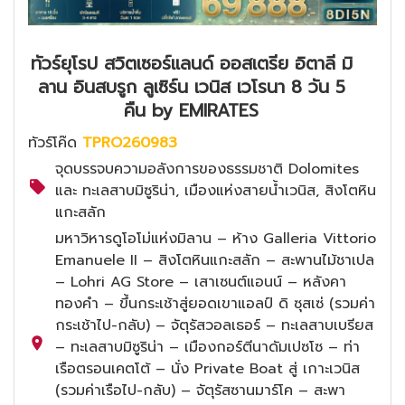
ทัวร์ยุโรป สวิตเซอร์แลนด์ ออสเตรีย อิตาลี มิ
ลาน อินสบรูก ลูเซิร์น เวนิส เวโรนา 8 วัน 5
คืน by EMIRATES
ทัวร์โค๊ด
TPRO260983
จุดบรรจบความอลังการของธรรมชาติ Dolomites
และ ทะเลสาบมิซูริน่า, เมืองแห่งสายน้ำเวนิส, สิงโตหิน
แกะสลัก
มหาวิหารดูโอโม่แห่งมิลาน – ห้าง Galleria Vittorio
Emanuele II – สิงโตหินแกะสลัก – สะพานไม้ชาเปล
– Lohri AG Store – เสาเซนต์แอนน์ – หลังคา
ทองคำ – ขึ้นกระเช้าสู่ยอดเขาแอลป์ ดิ ซุสเซ่ (รวมค่า
กระเช้าไป-กลับ) – จัตุรัสวอลเธอร์ – ทะเลสาบเบรียส
– ทะเลสาบมิซูริน่า – เมืองกอร์ตีนาดัมเปซโซ – ท่า
เรือตรอนเคตโต้ – นั่ง Private Boat สู่ เกาะเวนิส
(รวมค่าเรือไป-กลับ) – จัตุรัสซานมาร์โค – สะพา