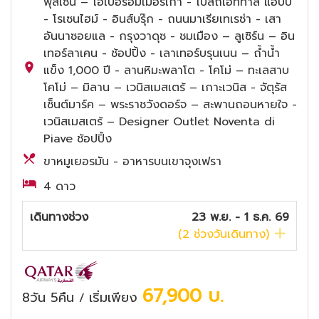
ฟุสเซ่น – โอเบอร์อัมเมอร์เกา - โบสถ์เอททาล แอบบี
- โรเซนไฮม์ - อินส์บรุ๊ก - ถนนมาเรียเทเรซ่า - เสา
อันนาซอยแล - กรุงวาดุซ - ชมเมือง – ลูเซิร์น – อิน
เทอร์ลาเคน - ช้อปปิ้ง - เลาเทอร์บรุนเนน – ถ้ำน้ำ
แข็ง 1,000 ปี - ลานหิมะพลาโต - โคโม่ – ทะเลสาบ
โคโม่ – มิลาน – เวนิสเมสเตร้ – เกาะเวนิส - จัตุรัส
เซ็นต์มาร์ค – พระราชวังดอร์จ – สะพานถอนหายใจ -
เวนิสเมสเตร้ – Designer Outlet Noventa di
Piave ช้อปปิ้ง
ขาหมูเยอรมัน - อาหารบนเขาจุงเฟรา
4 ดาว
เดินทางช่วง
23 พ.ย. - 1 ธ.ค. 69
(
2
ช่วงวันเดินทาง)
67,900
บ.
8วัน 5คืน
เริ่มเพียง
/