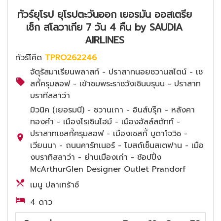
ทัวร์ยุโรป ยุโรปตะวันออก เยอรมัน ออสเตรีย
เช็ก สโลวาเกีย 7 วัน 4 คืน by SAUDIA
AIRLINES
ทัวร์โค๊ด
TPRO262246
จัตุรัสมาเรียนพลาสท์ - ปราสาทนอยชวานสไตน์ - เช
สกี้ครุมลอฟ - เข้าชมพระราชวังเชินบรุนน - ปราสาท
บราทีสลาว่า
มิวนิค (เยอรมนี) - ชวานเกา - อินส์บรุ๊ก - หลังคา
ทองคำ - เมืองโรเซินไฮม์ - เมืองฮัลล์สตัทท์ -
ปราสาทเชสกี้ครุมลอฟ - เมืองเชสกี้ บูดาโจวิช -
เวียนนา - ถนนคาร์ทเนอร์ - โบสถ์เซ็นสเตฟาน - เมือ
งบราทิสลาว่า - ย่านเมืองเก่า - ช้อปปิ้ง
McArthurGlen Designer Outlet Prandorf
เมนู ปลาเทร้าซ์
4 ดาว