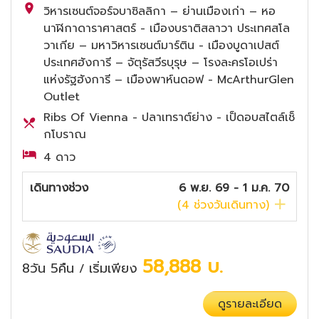
วิหารเซนต์จอร์จบาซิลลิกา – ย่านเมืองเก่า – หอ
นาฬิกาดาราศาสตร์ - เมืองบราติสลาวา ประเทศสโล
วาเกีย – มหาวิหารเซนต์มาร์ติน - เมืองบูดาเปสต์
ประเทศฮังการี – จัตุรัสวีรบุรุษ – โรงละครโอเปร่า
แห่งรัฐฮังการี – เมืองพาห์นดอฟ - McArthurGlen
Outlet
Ribs Of Vienna - ปลาเทราต์ย่าง - เป็ดอบสไตล์เช็
กโบราณ
4 ดาว
เดินทางช่วง
6 พ.ย. 69 - 1 ม.ค. 70
(
4
ช่วงวันเดินทาง)
58,888
บ.
8วัน 5คืน
เริ่มเพียง
/
ดูรายละเอียด