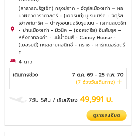
(สาธารณรัฐเช็ก) กรุงปราก - จัตุรัสเมืองเก่า – หอ
นาฬิกาดาราศาสตร์ - (เยอรมนี) นูเรมเบิร์ก - จัตุรัส
เฮาพท์มาร์ค – น้ำพุชอนเนอร์บรูนเนน - เรเกนสบวร์ก
- ย่านเมืองเก่า - มิวนิค – (ออสเตรีย) อินส์บรุค –
หลังคาทองคำ - แม่น้ำอินส์ - Candy House -
(เยอรมนี) ทะเลสาบคอนิกซี - กราซ - คาร์ทเนอร์สตรี
ท
4 ดาว
เดินทางช่วง
7 ต.ค. 69 - 25 ก.พ. 70
(
7
ช่วงวันเดินทาง)
49,991
บ.
7วัน 5คืน
เริ่มเพียง
/
ดูรายละเอียด