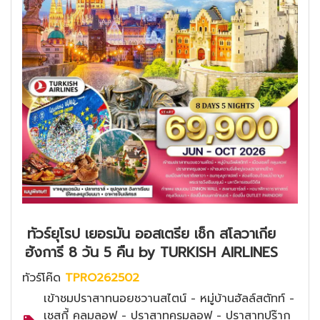
ทัวร์ยุโรป เยอรมัน ออสเตรีย เช็ก สโลวาเกีย
ฮังการี 8 วัน 5 คืน by TURKISH AIRLINES
ทัวร์โค๊ด
TPRO262502
เข้าชมปราสาทนอยชวานสไตน์ - หมู่บ้านฮัลล์สตัทท์ -
เชสกี้ คลุมลอฟ - ปราสาทครุมลอฟ - ปราสาทปร๊าก