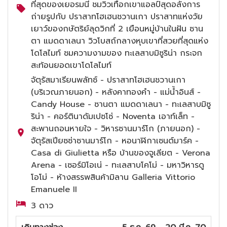
ที่สุดของเยอรมนี ชมวิวเทือกเขาแอลป์สุดอลังการ
ถ่ายรูปกับ ปราสาทโฮเฮนชวานเกา ปราสาทแห่งวัย
เยาว์ของกษัตริย์ลุดวิกที่ 2 เยือนหมู่บ้านในฝัน ซาน
ตา แมดดาเลนา วิวโบสถ์กลางหุบเขาที่สวยที่สุดแห่ง
โดโลไมท์ ชมความงามของ ทะเลสาบมิซูริน่า กระจก
สะท้อนยอดเขาโดโลไมท์
จัตุรัสมาเรียนพลัทซ์ - ปราสาทโฮเฮนชวานเกา
(บริเวณภายนอก) - หลังคาทองคำ - แม่น้ำอินส์ -
Candy House - ซานตา แมดดาเลนา - ทะเลสาบมิซู
ริน่า - คอร์ตินาดัมเปซโซ่ - Noventa เอาท์เล็ท -
สะพานถอนหายใจ - วิหารซานมาร์โก (ภายนอก) -
จัตุรัสเปียซซ่าซานมาร์โก - หอนาฬิกาเซนต์มาร์ค -
Casa di Giulietta หรือ บ้านของจูเลียต - Verona
Arena - เซอร์มิโอเน่ - ทะเลสาบโคโม่ - มหาวิหารดู
โอโม่ - ห้างสรรพสินค้ามิลาน Galleria Vittorio
Emanuele II
3 ดาว