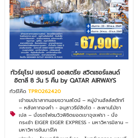
ทัวร์ยุโรป เยอรมนี ออสเตรีย สวิตเซอร์แลนด์
อิตาลี 8 วัน 5 คืน by QATAR AIRWAYS
ทัวร์โค๊ด
TPRO262420
เข้าชมปราสาทนอยชวานสไตน์ – หมู่บ้านฮัลล์สตัทท์
– หลังคาทองคำ - อนุสาวรีย์สิงโต - สะพานไม้ชา
เปล – นั่งรถไฟชมวิวพิชิตยอดเขาจุงเฟรา - นั่ง
กระเช้า EIGER EIGER EXPRESS - มหาวิหารมิลาน –
มหาวิหารซันมาร์โค