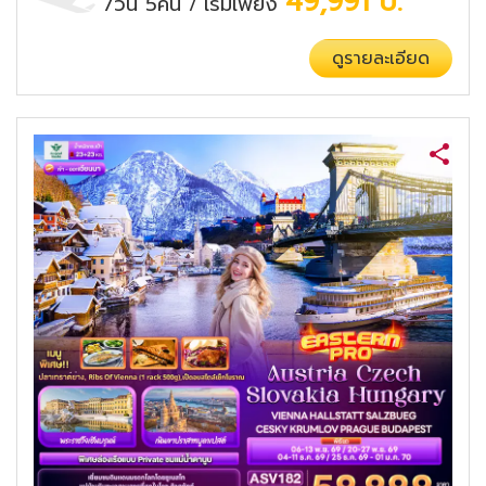
49,991
บ.
7วัน 5คืน
เริ่มเพียง
/
ดูรายละเอียด