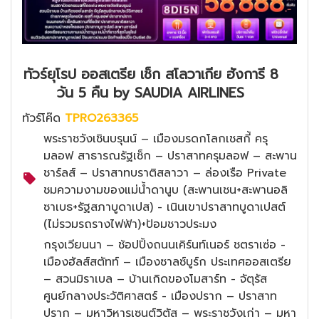
ทัวร์ยุโรป ออสเตรีย เช็ก สโลวาเกีย ฮังการี 8
วัน 5 คืน by SAUDIA AIRLINES
ทัวร์โค๊ด
TPRO263365
พระราชวังเชินบรุนน์ – เมืองมรดกโลกเชสกี้ ครุ
มลอฟ สาธารณรัฐเช็ก – ปราสาทครุมลอฟ – สะพาน
ชาร์ลส์ – ปราสาทบราติสลาวา – ล่องเรือ Private
ชมความงามของแม่น้ำดานูบ (สะพานเชน+สะพานอลิ
ซาเบธ+รัฐสภาบูดาเปส) - เนินเขาปราสาทบูดาเปสต์
(ไม่รวมรถรางไฟฟ้า)+ป้อมชาวประมง
กรุงเวียนนา – ช้อปปิ้งถนนเคิร์นท์เนอร์ ชตราเซ่อ -
เมืองฮัลส์สตัทท์ – เมืองซาลซ์บูร์ก ประเทศออสเตรีย
– สวนมิราเบล – บ้านเกิดของโมสาร์ท - จัตุรัส
ศูนย์กลางประวัติศาสตร์ - เมืองปราก – ปราสาท
ปราก – มหาวิหารเซนต์วิตัส – พระราชวังเก่า – มหา