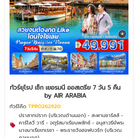
ทัวร์ยุโรป เช็ก เยอรมนี ออสเตรีย 7 วัน 5 คืน
by AIR ARABIA
ทัวร์โค๊ด
TPRO262920
ปราสาทปราก (บริเวณด้านนอก) - สะพานชาร์ลส์ -
คาร์โลวี วารี - จตุรัสมาเรียนพลัทซ์ - อนุสาวรีย์พระ
นางมาเรียเทเรซา - พระราชวังฮอฟบวร์ก (บริเวณ
ภายนอก)