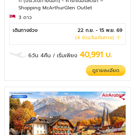
ก (บริเวณภายนอก) - คาร์ทเนอร์สตรีท –
Shopping McArthurGlen Outlet
3 ดาว
เดินทางช่วง
22 ก.ย. - 15 พ.ย. 69
(
4
ช่วงวันเดินทาง)
40,991
บ.
6วัน 4คืน
เริ่มเพียง
/
ดูรายละเอียด