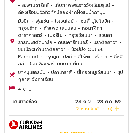
- สะพานชาร์ลส์ - เก็บภาพพระราชวังเชินบรุนน์ -
ล่องเรือชมวิวทิวทัศน์สองฝากฝั่งแม่น้ำดานูบ
มิวนิค - ฟุสเซ่น - โรเซนไฮม์ - เชสกี้ บูโดโฮวิค -
กรุงปร๊าก - กำแพง เลนนอน - หอนาฬิกา
ดาราศาสตร์ - เบอร์โน่ - กรุงเวียนนา - สวนสา
ธารณะสตัดปาร์ค - ถนนคาร์ทเนอร์ - บราติสลาวา -
ชมเมืองเก่าบราติสลาวา - ช้อปปิ้ง Outlet
Parndorf - กรุงบูดาเปสต์ - ฮีโร่สแควร์ - คาสเซิ่ลฮิ
ลล์ - ป้อมฟิชเชอร์แมนบาสเตียน
ขาหมูเยอรมัน - ปลาเทราส์ - ซี่โครงหมูเวียนนา - ซุป
กูลาส ฮังกาเรียน
4 ดาว
เดินทางช่วง
24 ก.ย. - 23 ต.ค. 69
(
2
ช่วงวันเดินทาง)