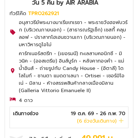
วัน 5 คืน by AIR ARABIA
ทัวร์โค๊ด
TPRO262921
อนุสาวรีย์พระนางมาเรียเทเรซา - พระราชวังฮอฟบวร์
ก (บริเวณภายนอก) - (สาธารณรัฐเช็ก) เชสกี้ คลุม
ลอฟ - ปราสาทโฮเฮนชวานเกา (บริเวณภายนอก) -
มหาวิหารดูโอโม่
คาร์ทเนอร์สตรีท - (เยอรมนี) ทะเลสาบคอนิกซี - มิ
วนิค - (ออสเตรีย) อินส์บูร์ก - หลังคาทองคำ - แม่
น้ำอินส์ - ถ่ายรูปกับ Candy House - (อิตาลี) โด
โลไมท์ - ซานตา แมดดาเลนา - Ortisei - เซอร์มิโอ
เน่ - มิลาน - ห้างสรรพสินค้ากลางเมืองมิลาน
(Galleria Vittorio Emanuele II)
4 ดาว
เดินทางช่วง
19 ต.ค. 69 - 26 ก.พ. 70
(
6
ช่วงวันเดินทาง)