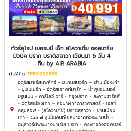
ทัวร์ยุโรป เยอรมนี เช็ก สโลวาเกีย ออสเตรีย
มิวนิค ปราก บราติสลาวา เวียนนา 6 วัน 4
คืน by AIR ARABIA
ทัวร์โค๊ด
TPRO262836
จตุรัสมาเรียนพลัทซ์ - เรเกนสบวร์ก – ย่านเมืองเก่า
- นูเรมเบิร์ก - จัตุรัสเฮาพท์มาร์ค – น้ำพุชอนเนอร์
บรูนเนน - คาร์โลวี วารี - กรุงปราก - สะพานชาร์ลส์
- จัตุรัสเมืองเก่า – หอนาฬิกาดาราศาสตร์ - เชสกี้
คลุมลอฟ - (สโลวาเกีย) บราติสลาวา - ย่านเมือง
เก่า - Cumil รูปปั้นคนที่โผล่มาจากท่อระบายน้ำ -
อนุสาวรีย์พระนางมาเรียเทเรซา - พระราชวังฮอฟบวร์