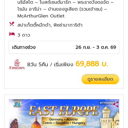
นริอัลโต – โบสถ์เซนต์มาร์ก – พระราชวังดอจ์ด –
โรมัน อารีน่า – บ้านของจูเลียต (รวมเข้าชม) –
McArthurGlen Outlet
สปาเก็ตตี้หมึกดำ, พิซซ่ามาการิต้า
3 ดาว
เดินทางช่วง
26 ก.ย. - 3 ต.ค. 69
69,888
บ.
8วัน 5คืน
เริ่มเพียง
/
ดูรายละเอียด