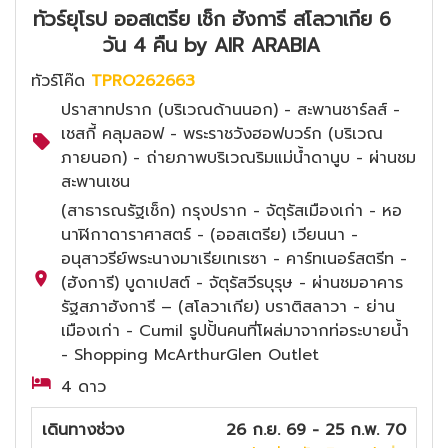
ทัวร์ยุโรป ออสเตรีย เช็ก ฮังการี สโลวาเกีย 6
วัน 4 คืน by AIR ARABIA
ทัวร์โค๊ด
TPRO262663
ปราสาทปราก (บริเวณด้านนอก) - สะพานชาร์ลส์ -
เชสกี้ คลุมลอฟ - พระราชวังฮอฟบวร์ก (บริเวณ
ภายนอก) - ถ่ายภาพบริเวณริมแม่น้ำดานูบ - ผ่านชม
สะพานเชน
(สาธารณรัฐเช็ก) กรุงปราก - จัตุรัสเมืองเก่า - หอ
นาฬิกาดาราศาสตร์ - (ออสเตรีย) เวียนนา -
อนุสาวรีย์พระนางมาเรียเทเรซา - คาร์ทเนอร์สตรีท -
(ฮังการี) บูดาเปสต์ - จัตุรัสวีรบุรุษ - ผ่านชมอาคาร
รัฐสภาฮังการี – (สโลวาเกีย) บราติสลาวา - ย่าน
เมืองเก่า - Cumil รูปปั้นคนที่โผล่มาจากท่อระบายน้ำ
- Shopping McArthurGlen Outlet
4 ดาว
เดินทางช่วง
26 ก.ย. 69 - 25 ก.พ. 70