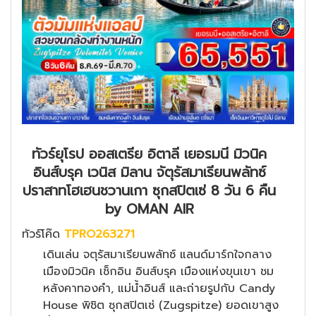
ทัวร์ยุโรป ออสเตรีย อิตาลี เยอรมนี มิวนิค
อินส์บรุค เวนิส มิลาน จัตุรัสมาเรียนพลัทซ์
ปราสาทโฮเฮนชวานเกา ซุกสปิตเซ่ 8 วัน 6 คืน
by OMAN AIR
ทัวร์โค๊ด
TPRO263271
เดินเล่น จตุรัสมาเรียนพลัทซ์ แลนด์มาร์กใจกลาง
เมืองมิวนิค เช็กอิน อินส์บรุค เมืองแห่งขุนเขา ชม
หลังคาทองคำ, แม่น้ำอินส์ และถ่ายรูปกับ Candy
House พิชิต ซุกสปิตเซ่ (Zugspitze) ยอดเขาสูง