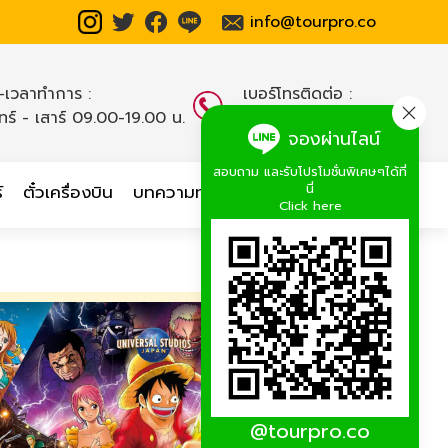
info@tourpro.co
น-เวลาทำการ :
เบอร์โทรติดต่อ :
นทร์ - เสาร์ 09.00-19.00 น.
02-254-9334-8
,
จองผ่านไลน์
สอบถาม และรับโปรโมชั่นพิเศษๆได้ที่
นี่
์
ตั๋วเครื่องบิน
บทความท่องเที่ยว
เกี่ยวกับเรา
Click here
@tourpro.co