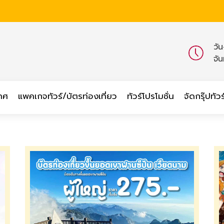
วั
จั
เทศ
แพคเกจทัวร์/บัตรท่องเที่ยว
ทัวร์โปรโมชั่น
จัดกรุ๊ปทัวร