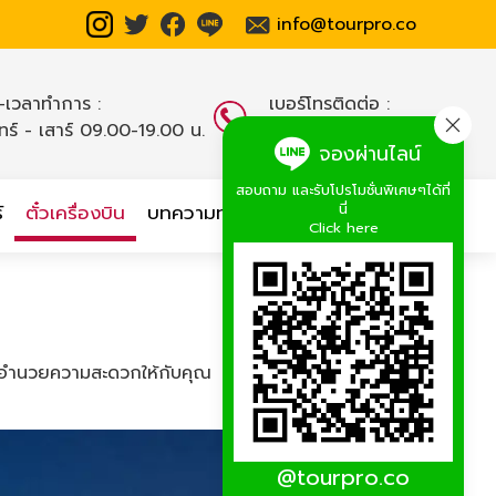
info@tourpro.co
น-เวลาทำการ :
เบอร์โทรติดต่อ :
นทร์ - เสาร์ 09.00-19.00 น.
02-254-9334-8
,
จองผ่านไลน์
สอบถาม และรับโปรโมชั่นพิเศษๆได้ที่
นี่
์
ตั๋วเครื่องบิน
บทความท่องเที่ยว
เกี่ยวกับเรา
Click here
่จะอำนวยความสะดวกให้กับคุณ
@tourpro.co