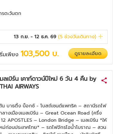
ารตะวันตก
13 ก.ย. - 12 ธ.ค. 69
(
5
ช่วงวันเดินทาง)
103,500
บ.
ดูรายละเอียด
เริ่มเพียง
เมลเบิร์น เคาท์ดาวน์ปีใหม่ 6 วัน 4 คืน by
THAI AIRWAYS
์ตัน บาธติ้ง บ็อกซ์ - โบสถ์เซนต์แพทริค – สถานีรถไฟ
ใจกลางเมืองเมลเบิร์น – Great Ocean Road (ครึ่ง
 12 APOSTLES – London Bridge – เมลเบิร์น *ให้
ีใหม่ก่อนประเทศไทย* – รถไฟจักรไอน้ำโบราณ – สวน