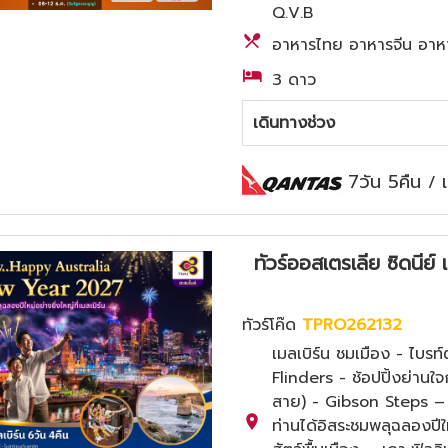
Q.V.B
อาหารไทย อาหารจีน อาห
3 ดาว
เดินทางช่วง
7วัน 5คืน
/
ทัวร์ออสเตรเลีย ซิดนีย์ 
ทัวร์โค๊ด
TPRO262132
เมลเบิร์น ชมเมือง - ไบรท
Flinders - ช้อปปิ้งย่าน
สาย) - Gibson Steps –
ท่านได้อิสระชมพลุฉลองป