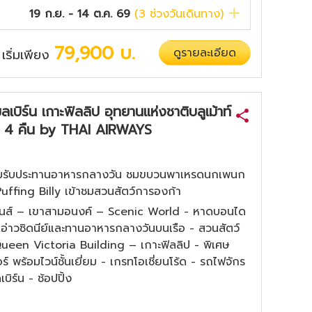
19 ก.ย. - 14 ต.ค. 69
(
3
ช่วงวันเดินทาง)
79,900
บ.
ดูรายละเอียด
เริ่มเพียง
/
มลเบิร์น เกาะฟิลลิป อุทยานแห่งชาติบลูเม้าท์
วัน 4 คืน by THAI AIRWAYS
ร้อมรับประทานอาหารกลางวัน ชมขบวนพาเหรดนกเพนก
 Puffing Billy เข้าชมสวนสัตว์การองก้า
์เท่นส์ – เขาสามอนงค์ – Scenic World - หาดบอนได
ออ่าวซิดนีย์และทานอาหารกลางวันบนเรือ - สวนสัตว์
Queen Victoria Building – เกาะฟิลลิป - พิเศษ
ร์ พร้อมไวน์ชั้นเยี่ยม - เกรทโอเชี่ยนโร้ด - รถไฟจักร
ร์น - ช้อปปิ้ง