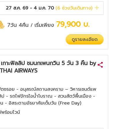
27 ส.ค. 69 - 4 ม.ค. 70
(
6
ช่วงวันเดินทาง)
79,900
บ.
7วัน 4คืน
เริ่มเพียง
/
ดูรายละเอียด
์น เกาะฟิลลิป ชมนกเพนกวิน 5 วัน 3 คืน by
THAI AIRWAYS
นฟิตซรอย - อนุสรณ์สถานสงคราม – วิหารเซนต์แพ
ป - รถไฟจักรไอน้ำโบราณ - สวนสัตว์พื้นเมือง -
น - อิสระตามอัธยาศัยเต็มวัน (Free Day)
์ฟพร้อมไวน์