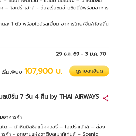
ิป – ชมนกเพนกวิน - ซิดนีย์ ชมเมือง – ม้าหินมิสซี
ค – โอเปร่าเฮาส์ - ล่องเรือชมอ่าวซิดนีย์พร้อมอาหาร
่านละ 1 ตัว พร้อมไวน์รสเยี่ยม อาหารไทย/จีน/ท้องถิ่น
29 ธ.ค. 69 - 3 ม.ค. 70
107,900
บ.
ดูรายละเอียด
เริ่มเพียง
/
 เมลเบิร์น 7 วัน 4 คืน by THAI AIRWAYS
้อมอาหารค่ำ
ได – ม้าหินมิสซิสแม๊คควอรี่ – โอเปร่าเฮ้าส์ – ล่อง
หารค่ำ - อุทยานแห่งชาติบลูเมาท์เท่นส์ – Scenic