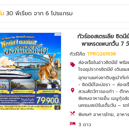
ร์น
30
พีเรียด
จาก
6
โปรแกรม
ทัวร์ออสเตรเลีย ซิดนีย์
พาเหรดเพนกวิ้น 7 
ทัวร์โค๊ด
TPRO261938
ล่องเรือในอ่าวซิดนีย์ พ
โรงอุปรากรซิดนีย์ เดินชม
อุทยานแห่งชาติบลูเม้าท
- ซิดนีย์โอเปอรา – ล่องเ
สวนสัตว์ทารองก้า - ตึกคว
พิเศษอาหารเย็น เมนูกุ้งล้อ
นครเมลเบิร์นเต็มวัน – รถ
พิเศษ!! อาหารไทย, อาหารเย
3 ดาว