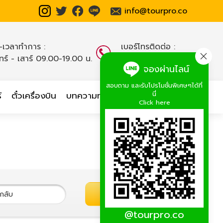
info@tourpro.co
น-เวลาทำการ :
เบอร์โทรติดต่อ :
นทร์ - เสาร์ 09.00-19.00 น.
02-254-9334-8
,
จองผ่านไลน์
สอบถาม และรับโปรโมชั่นพิเศษๆได้ที่
นี่
์
ตั๋วเครื่องบิน
บทความท่องเที่ยว
เกี่ยวกับเรา
Click here
ค้นหาทัวร์
@tourpro.co