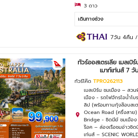
3 ดาว
เดินทางช่วง
7วัน 4คืน
ทัวร์ออสเตรเลีย เมลเบิร์
เมาท์เท่นส์ 7
ทัวร์โค๊ด
TPRO262113
เมลเบิร์น ชมเมือง – สวนฟ
เมือง - รถไฟจักรไอน้ำโบ
ลิป (พร้อมทานกุ้งล๊อบสเตอ
Ocean Road (ครึ่งสาย
Bridge - ซิดนีย์ ชมเมือ
ร๊อค – ล่องเรือชมอ่าวซิด
เท่นส์ – SCENIC WORLD 