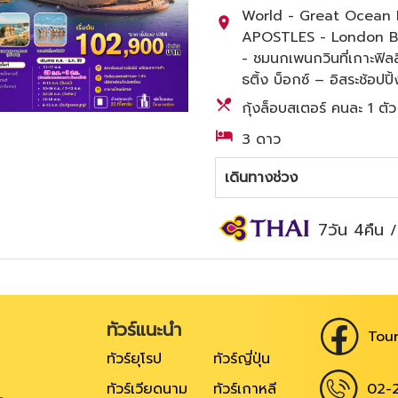
World - Great Ocean R
APOSTLES - London Bri
- ชมนกเพนกวินที่เกาะฟิล
ธติ้ง บ็อกซ์ – อิสระช้อปปิ้
กุ้งล็อบสเตอร์ คนละ 1 ตั
3 ดาว
เดินทางช่วง
7วัน 4คืน
ทัวร์แนะนำ
Tour
ทัวร์ยุโรป
ทัวร์ญี่ปุ่น
02-
ทัวร์เวียดนาม
ทัวร์เกาหลี