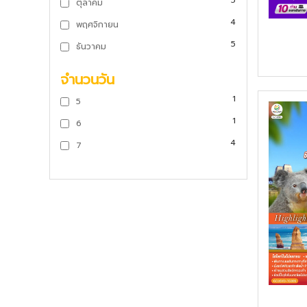
5
ตุลาคม
4
พฤศจิกายน
5
ธันวาคม
จำนวนวัน
1
5
1
6
4
7