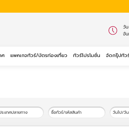
วั
จั
เทศ
แพคเกจทัวร์/บัตรท่องเที่ยว
ทัวร์โปรโมชั่น
จัดกรุ๊ปทัวร