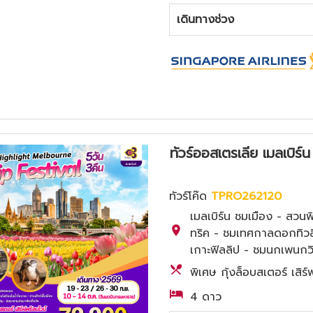
เดินทางช่วง
ทัวร์ออสเตรเลีย เมลเบิร
ทัวร์โค๊ด
TPRO262120
เมลเบิร์น ชมเมือง - สว
ทริค - ชมเทศกาลดอกทิวลิ
เกาะฟิลลิป - ชมนกเพนกวิ
พิเศษ กุ้งล็อบสเตอร์ เสิร
4 ดาว