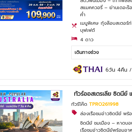
สัตว์พื้นเมือง – เกาะฟิลล
สแมคควอรี่ – ย่านเดอะร๊อ
ค่ำ
เมนูพิเศษ กุ้งล๊อบสเตอร์ท
บุฟเฟต์
4 ดาว
เดินทางช่วง
6วัน 4คืน
ทัวร์ออสเตรเลีย ซิดนีย์
ทัวร์โค๊ด
TPRO261998
ล่องเรือชมอ่าวซิดนีย์ พร
ซิดนีย์ ชมเมือง – หาดบอน
เรือชมอ่าวซิดนีย์พร้อมอา