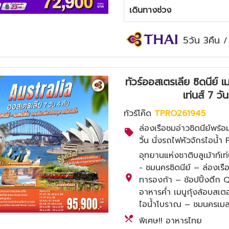
เดินทางช่วง
5วัน 3คืน
ทัวร์ออสเตรเลีย ซิดนีย์ เ
เท่นส์ 7 
ทัวร์โค๊ด
TPRO261945
ล่องเรือชมอ่าวซิดนีย์พ
วิ้น นั่งรถไฟหัวจักรไอน้ำ
อุทยานแห่งชาติบลูเม้าท
- ชมนครซิดนีย์ – ล่องเรื
ทารองก้า – ช้อปปิ้งตึก 
อาหารค่ำ เมนูกุ้งล้อบสเตอ
ไอน้ำโบราณ – ชมนครเมลเบิ
พิเศษ!! อาหารไทย