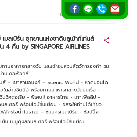
เรียงตาม:
 เมลเบิร์น อุทยานแห่งชาติบลูเม้าท์เท่นส์
วัน 4 คืน by SINGAPORE AIRLINES
ร้อมทานอาหารกลางวัน และเข้าชมสวนสัตว์ทารองก้า ชม
ย่านเดอะร็อคส์
์เท่นส์ – เขาสามอนงค์ – Scenic World - หาดบอนได
รือในอ่าวซิดนีย์ พร้อมทานอาหารกลางวันบนเรือ -
ีนวิคตอเรีย - พิเศษ!! อาหารไทย - เกาะฟิลลิป -
บสเตอร์ พร้อมไวน์ชั้นเยี่ยม - อิสระให้ท่านได้เที่ยว
ไฟจักรไอน้ำโบราณ – ชมนครเมลเบิร์น - ช้อปปิ้ง
็น เมนูกุ้งล้อบสเตอร์ พร้อมไวน์ชั้นเยี่ยม