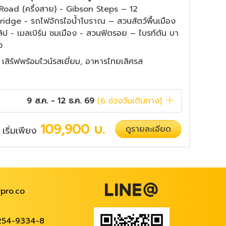
oad (ครึ่งสาย) - Gibson Steps – 12
dge - รถไฟจักรไอน้ำโบราณ – สวนสัตว์พื้นเมือง
ลิป - เมลเบิร์น ชมเมือง - สวนฟิตรอย – ไบรท์ตัน บา
ง
ว เสิร์ฟพร้อมไวน์รสเยี่ยม, อาหารไทยเลิศรส
9 ส.ค. - 12 ธ.ค. 69
(
6
ช่วงวันเดินทาง)
109,900
บ.
ดูรายละเอียด
เริ่มเพียง
/
pro.co
254-9334-8