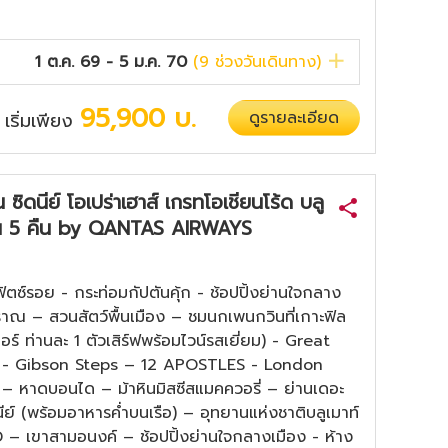
1 ต.ค. 69 - 5 ม.ค. 70
(
9
ช่วงวันเดินทาง)
95,900
บ.
ดูรายละเอียด
เริ่มเพียง
/
น ซิดนีย์ โอเปร่าเฮาส์ เกรทโอเชียนโร้ด บลู
 วัน 5 คืน by QANTAS AIRWAYS
ิตซ์รอย - กระท่อมกัปตันคุ้ก - ช้อปปิ้งย่านใจกลาง
ราณ – สวนสัตว์พื้นเมือง – ชมนกเพนกวินที่เกาะฟิล
ร์ ท่านละ 1 ตัวเสิร์ฟพร้อมไวน์รสเยี่ยม) - Great
) - Gibson Steps – 12 APOSTLES - London
ง – หาดบอนได – ม้าหินมิสซีสแมคควอรี่ – ย่านเดอะ
นีย์ (พร้อมอาหารค่ำบนเรือ) – อุทยานแห่งชาติบลูเมาท์
– เขาสามอนงค์ – ช้อปปิ้งย่านใจกลางเมือง - ห้าง