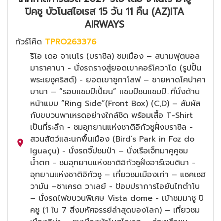
ปิคชู บัวโนสไอเรส 15 วัน 11 คืน (AZ)ITA
AIRWAYS
ทัวร์โค๊ด
TPRO263376
ริโอ เดอ จาเนโร (บราซิล) ชมเมือง – สนามฟุตบอล
มาราคานา - นั่งรถรางสู่ยอดเขาคอร์โควาโด (รูปปั้น
พระเยซูคริสต์) - ยอดเขาซูกาโลฟ – ชายหาดโคปาคา
บานา – “รอบแชมป์เปี้ยน” แชมป์ชนแชมป์...ที่นั่งด้าน
หน้าแบบ “Ring Side”(Front Box) (C,D) – สัมผัส
กับขบวนพาเหรดอย่างใกล้ชิด พร้อมเสื้อ T-Shirt
เป็นที่ระลึก - ชมอุทยานแห่งชาติอิกัวซูฝั่งบราซิล -
สวนสัตว์และนกพื้นเมือง (Bird’s Park in Foz do
Iguaçu) - นั่งรถจิ๊ปชมป่า – นั่งเรือเจ็ทมาคูคูชม
น้ำตก - ชมอุทยานแห่งชาติอิกัวซูฝั่งอาร์เจนตินา -
อุทยานแห่งชาติอิกัวซู – เที่ยวชมเมืองเก่า – แซคเซฮ
วามัน –ซาเครด วาเลย์ - ป้อมปราการโอยันไทตำโบ
– นั่งรถไฟขบวนพิเศษ Vista dome - เข้าชมมาชู ปิ
คชู (1 ใน 7 สิ่งมหัศจรรย์ล่าสุดของโลก) – เที่ยวชม