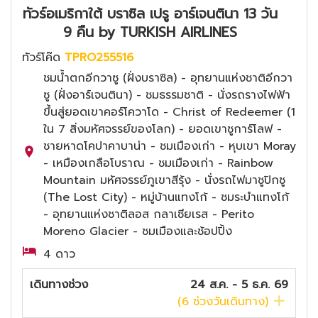
ทัวร์อเมริกาใต้ บราซิล เปรู อาร์เจนตินา 13 วัน
9 คืน by TURKISH AIRLINES
ทัวร์โค๊ด
TPRO255516
ชมน้ำตกอีกวาซู (ฝั่งบราซิล) - อุทยานแห่งชาติอีกวา
ซู (ฝั่งอาร์เจนตินา) - ชมธรรมชาติ - นั่งรถรางไฟฟ้า
ขึ้นสู่ยอดเขาคอร์โควาโด - Christ of Redeemer (1
ใน 7 สิ่งมหัศจรรย์ของโลก) - ยอดเขาชูการ์โลฟ -
ชายหาดโคปาคาบาน่า - ชมเมืองเก่า - หุบเขา Moray
- เหมืองเกลือโบราณ - ชมเมืองเก่า - Rainbow
Mountain มหัศจรรย์ภูเขาสีรุ้ง - นั่งรถไฟมาชูปิกชู
(The Lost City) - หมู่บ้านแทงโก้ - ชมระบำแทงโก้
- อุทยานแห่งชาติลอส กลาเซียเรส - Perito
Moreno Glacier - ชมเมืองและช้อปปิ้ง
4 ดาว
เดินทางช่วง
24 ส.ค. - 5 ธ.ค. 69
(
6
ช่วงวันเดินทาง)