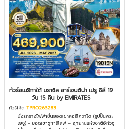
ทัวร์อเมริกาใต้ บราซิล อาร์เจนติน่า เปรู ชิลี 19
วัน 15 คืน by EMIRATES
ทัวร์โค๊ด
TPRO263283
นั่งรถรางไฟฟ้าขึ้นยอดเขาคอร์โควาโด (รูปปั้นพระ
เยซู) - ยอดเขาซูการ์โลฟ – อุทยานแห่งชาติอิกัวซู