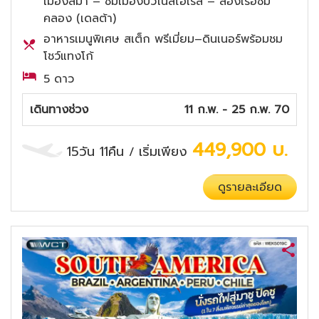
เมืองลิม่า – ชมเมืองบัวโนสไอเรส – ล่องเรือชม
คลอง (เดลต้า)
อาหารเมนูพิเศษ สเต็ก พรีเมี่ยม–ดินเนอร์พร้อมชม
โชว์แทงโก้
5 ดาว
เดินทางช่วง
11 ก.พ. - 25 ก.พ. 70
449,900
บ.
15วัน 11คืน
เริ่มเพียง
/
ดูรายละเอียด