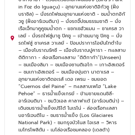
in Foz do Iguaçu) - อุทยานแห่งชาติอิกัวซู (ฝั่ง
บราซิล) – นั่งรถไฟชมอุทยานแห่งชาติ - ชมน้ำตกอิกั
วซู (ฝั่งอาร์เจนตินา) – นั่งรถจิ๊ปชมธรรมชาติ – นั่ง
เรือเจ็ทมาคูคูชมน้ำตก - แซกเซฮัวแมน – ซาเครส วา
เลย์ - นั่งรถไฟสู่มาชู ปิคชู – เข้าชมมาชู ปิคชู – นั่ง
รถไฟสู่ ซาเครส วาเลย์ - ป้อมปราการโอยันไทตำโบ
– เมืองโบราณรัคชี – เมืองโบราณปูคารา - ทะเลสาบ
ติติกากา - ล่องเรือทะเลสาบ “ติติกาก้า”(Unseen)
– ชมเมืองลิมา – ชมเมืองซานติเอโก – เกาะอิสเตอร์
– ชมเกาะอิสเตอร์ – ชมเมืองปุนตา นาตาเรส –
อุทยานแห่งชาติตอเรส์ เดอ เพรน - ชมยอด
“Cuernos del Paine” – ทะเลสาบเพโฮ “Lake
Pehoe” – ธารน้ำแข็งเกรย์ - ข้ามชายแดนชิลี-
อาร์เจนตินา - ชมวิวเอล คาลาฟาเต้ (อาร์เจนติน่า) –
เดินชมธารน้ำแข็งเปริโต้ โมเรโน่ - ล่องเรือทะเลสา
บอาร์เจนติโน - ชมธารน้ำแข็ง (Los Glaciares
National Park) - ชมกรุงบัวโนส ไอเรส – วิหาร
เมโทรโพลิตัน - เมโล่องเรือชมคลอง (เดลต้า)