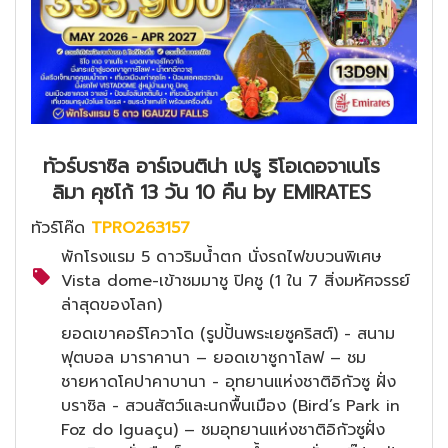
ทัวร์บราซิล อาร์เจนติน่า เปรู ริโอเดอจาเนโร
ลิมา คุซโก้ 13 วัน 10 คืน by EMIRATES
ทัวร์โค๊ด
TPRO263157
พักโรงแรม 5 ดาวริมน้ำตก นั่งรถไฟขบวนพิเศษ
Vista dome-เข้าชมมาชู ปิคชู (1 ใน 7 สิ่งมหัศจรรย์
ล่าสุดของโลก)
ยอดเขาคอร์โควาโด (รูปปั้นพระเยซูคริสต์) - สนาม
ฟุตบอล มาราคานา – ยอดเขาซูกาโลฟ – ชม
ชายหาดโคปาคาบานา - อุทยานแห่งชาติอิกัวซู ฝั่ง
บราซิล - สวนสัตว์และนกพื้นเมือง (Bird’s Park in
Foz do Iguaçu) – ชมอุทยานแห่งชาติอิกัวซูฝั่ง