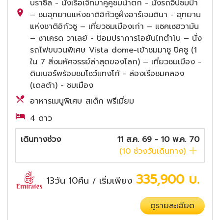
บราซิล - นั่งเรือเจ็ทมาคูคูชมน้ำตก - นั่งรถจิ๊ปชมป่า
– ชมอุทยานแห่งชาติอิกัวซูฝั่งอาร์เจนตินา - อุทยาน
แห่งชาติอิกัวซู – เที่ยวชมเมืองเก่า – แซคเซฮวามัน
– ซาเครด วาเลย์ - ป้อมปราการโอยันไทตำโบ – นั่ง
รถไฟขบวนพิเศษ Vista dome-เข้าชมมาชู ปิคชู (1
ใน 7 สิ่งมหัศจรรย์ล่าสุดของโลก) – เที่ยวชมเมือง -
ดินเนอร์พร้อมชมโชว์แทงโก้ - ล่องเรือชมคลอง
(เดลต้า) - ชมเมือง
อาหารเมนูพิเศษ สเต็ก พรีเมี่ยม
4 ดาว
เดินทางช่วง
11 ส.ค. 69 - 10 พ.ค. 70
(
10
ช่วงวันเดินทาง)
335,900
บ.
13วัน 10คืน
เริ่มเพียง
/
ดูรายละเอียด