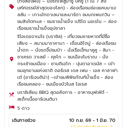
(ทั้งสองฝั่ง) – นั่งรถไฟสู่มาชู ปิคชู (1 ใน 7 สิ่ง
มหัศจรรย์ล่าสุดของโลก) - ล่องเรือชมช่องแคบมาเจ
ลลัน – เกาะมักดาเลนาและมาร์ตา ชมนกเพนกวิน –
ชมสิงโตทะเล - ชมธารน้ำแข็ง เปริโต มอเรโน – ล่อง
เรือชมธารน้ำแข็งอุปซาลา
ริโอเดอจาเนโร (บราซิล) - เที่ยวชมชายหาดที่มีชื่อ
เสียง – สนามมาราคานา - เขื่อนอิไตปู - ล่องเรือชม
น้ำตก – นั่งรถจิ๊ปชมป่า - นั่งเรือเจ็ทมาคูคู - ลิมา -
ซาเครด วาเลย์ - คุซโก – ชมเมืองโบราณ - นั่ง
กระเช้าชมเมือง - ซานติเอโก - ปุนตาอาเรนัส – เข้า
ชมอุทยานแห่งชาติ ตอร์เรส เดล เพน - เอล คาลาฟา
เต้ (อาร์เจนติน่า) –เข้าชมพิพิธภัณฑ์น้ำแข็ง - ล่อง
เรือชมคลอง - ชมเมืองบัวโนส ไอเรส
บราซิเลียน BBQ สุดอลังการ - อาหารบุฟเฟ่ต์ -
สเต็กเนื้ออาร์เจนตินา
5 ดาว
เดินทางช่วง
10 ก.ย. 69 - 1 มิ.ย. 70