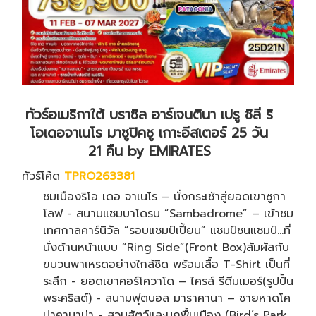
ทัวร์อเมริกาใต้ บราซิล อาร์เจนตินา เปรู ชิลี ริ
โอเดอจาเนโร มาชูปิคชู เกาะอีสเตอร์ 25 วัน
21 คืน by EMIRATES
ทัวร์โค๊ด
TPRO263381
ชมเมืองริโอ เดอ จาเนโร – นั่งกระเช้าสู่ยอดเขาซูกา
โลฟ - สนามแซมบาโดรม “Sambadrome” – เข้าชม
เทศกาลคาร์นิวัล “รอบแชมป์เปี้ยน” แชมป์ชนแชมป์...ที่
นั่งด้านหน้าแบบ “Ring Side”(Front Box)สัมผัสกับ
ขบวนพาเหรดอย่างใกล้ชิด พร้อมเสื้อ T-Shirt เป็นที่
ระลึก - ยอดเขาคอร์โควาโด – ไครส์ รีดีมเมอร์(รูปปั้น
พระคริสต์) - สนามฟุตบอล มาราคานา – ชายหาดโค
ปาคาบาน่า - สวนสัตว์และนกพื้นเมือง (Bird’s Park