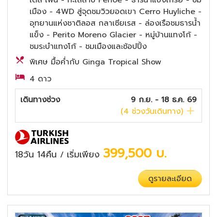
เดล เพน - ทะเลสาบ Pehoe - ธารน้ำแข็งเกรย์ - ชม
เมือง - 4WD สู่จุดชมวิวยอดเขา Cerro Huyliche -
อุทยานแห่งชาติลอส กลาเซียเรส - ล่องเรือชมธารน้ำ
แข็ง - Perito Moreno Glacier - หมู่บ้านแทงโก้ -
ชมระบำแทงโก้ - ชมเมืองและช้อปปิ้ง
พิเศษ มื้อค่ำกับ Ginga Tropical Show
4 ดาว
เดินทางช่วง
9 ก.ย. - 18 ธ.ค. 69
(
4
ช่วงวันเดินทาง)
399,500
บ.
18วัน 14คืน
เริ่มเพียง
/
ดูรายละเอียด