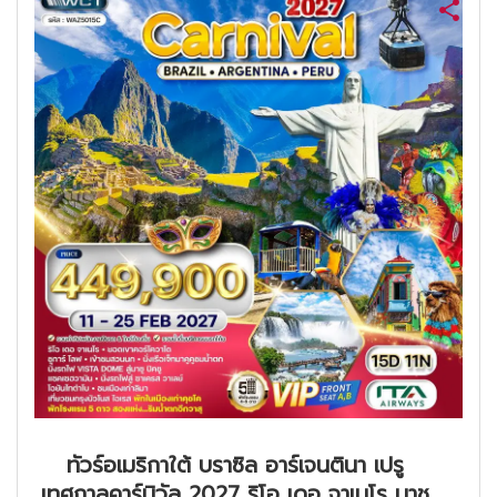
ทัวร์อเมริกาใต้ บราซิล อาร์เจนตินา เปรู
เทศกาลคาร์นิวัล 2027 ริโอ เดอ จาเนโร มาชู