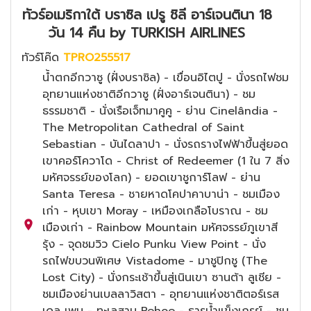
ทัวร์อเมริกาใต้ บราซิล เปรู ชิลี อาร์เจนตินา 18
วัน 14 คืน by TURKISH AIRLINES
ทัวร์โค๊ด
TPRO255517
น้ำตกอีกวาซู (ฝั่งบราซิล) - เขื่อนอิไตปู - นั่งรถไฟชม
อุทยานแห่งชาติอีกวาซู (ฝั่งอาร์เจนตินา) - ชม
ธรรมชาติ - นั่งเรือเจ็ทมาคูคู - ย่าน Cinelândia -
The Metropolitan Cathedral of Saint
Sebastian - บันไดลาปา - นั่งรถรางไฟฟ้าขึ้นสู่ยอด
เขาคอร์โควาโด - Christ of Redeemer (1 ใน 7 สิ่ง
มหัศจรรย์ของโลก) - ยอดเขาชูการ์โลฟ - ย่าน
Santa Teresa - ชายหาดโคปาคาบาน่า - ชมเมือง
เก่า - หุบเขา Moray - เหมืองเกลือโบราณ - ชม
เมืองเก่า - Rainbow Mountain มหัศจรรย์ภูเขาสี
รุ้ง - จุดชมวิว Cielo Punku View Point - นั่ง
รถไฟขบวนพิเศษ Vistadome - มาชูปิกชู (The
Lost City) - นั่งกระเช้าขึ้นสู่เนินเขา ซานต้า ลูเชีย -
ชมเมืองย่านเบลลาวิสตา - อุทยานแห่งชาติตอร์เรส