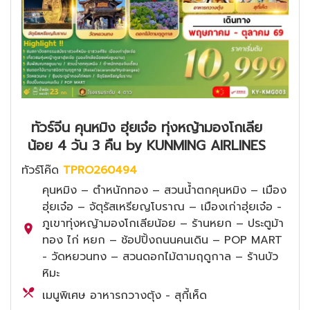
ทัวร์จีน คุนหมิง ฮุ่ยเจ๋อ ทุ่งหญ้ามองโกเลีย
น้อย 4 วัน 3 คืน by KUNMING AIRLINES
ทัวร์โค๊ด
TPRO260494
คุนหมิง – ตำหนักทอง – สวนน้ำตกคุนหมิง – เมือง
ฮุ่ยเจ๋อ – จัตุรัสเหรียญโบราณ – เมืองเก่าฮุ่ยเจ๋อ -
ภูเขาทุ่งหญ้ามองโกเลียน้อย – ร้านหยก – ประตูม้า
ทอง ไก่ หยก – ช้อปปิ้งถนนคนเดิน – POP MART
- วัดหยวนทง – สวนดอกไม้ตามฤดูกาล – ร้านบัว
หิมะ
เมนูพิเศษ อาหารกวางตุ้ง - สุกี้เห็ด