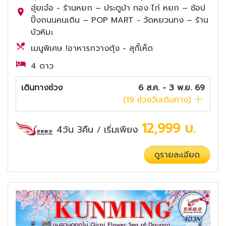
ฮุ่ยเจ๋อ - ร้านหยก – ประตูม้า ทอง ไก่ หยก – ช้อป
ปิ้งถนนคนเดิน – POP MART - วัดหยวนทง – ร้าน
บัวหิมะ
เมนูพิเศษ !อาหารกวางตุ้ง - สุกี้เห็ด
4 ดาว
เดินทางช่วง
6 ส.ค. - 3 พ.ย. 69
(
19
ช่วงวันเดินทาง)
12,999
บ.
4วัน 3คืน
เริ่มเพียง
/
ดูรายละเอียด