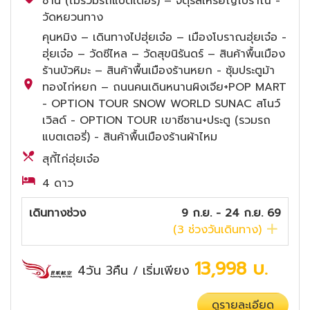
ซาน (ไม่รวมรถแบตเตอรี่) – จตุรัสเหรียญโบราณ -
วัดหยวนทาง
คุนหมิง – เดินทางไปฮุ่ยเจ๋อ – เมืองโบราณฮุ่ยเจ๋อ -
ฮุ่ยเจ๋อ – วัดซีไหล – วัดสุขนิรันดร์ – สินค้าพื้นเมือง
ร้านบัวหิมะ – สินค้าพื้นเมืองร้านหยก - ซุ้มประตูม้า
ทองไก่หยก – ถนนคนเดินหนานผิงเจีย+POP MART
- OPTION TOUR SNOW WORLD SUNAC สโนว์
เวิลด์ - OPTION TOUR เขาซีซาน+ประตู (รวมรถ
แบตเตอรี่) - สินค้าพื้นเมืองร้านผ้าไหม
สุกี้ไก่ฮุ่ยเจ๋อ
4 ดาว
เดินทางช่วง
9 ก.ย. - 24 ก.ย. 69
(
3
ช่วงวันเดินทาง)
13,998
บ.
4วัน 3คืน
เริ่มเพียง
/
ดูรายละเอียด