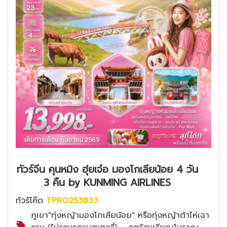
ทัวร์จีน คุนหมิง ฮุ่ยเจ๋อ มองโกเลียน้อย 4 วัน
3 คืน by KUNMING AIRLINES
ทัวร์โค๊ด
TPRO253833
ภูเขา"ทุ่งหญ้ามองโกเลียน้อย" หรือทุ่งหญ้าต้าไห่เฉา