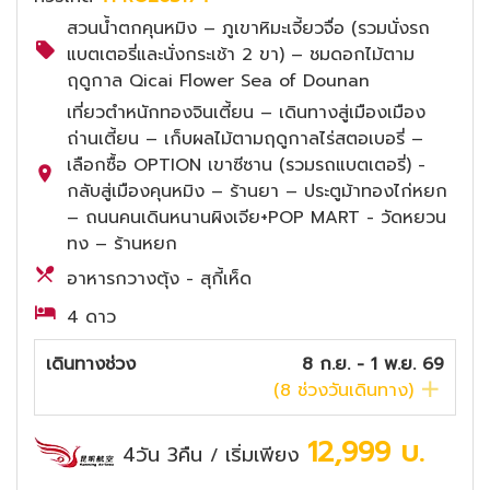
สวนน้ำตกคุนหมิง – ภูเขาหิมะเจี้ยวจื่อ (รวมนั่งรถ
แบตเตอรี่และนั่งกระเช้า 2 ขา) – ชมดอกไม้ตาม
ฤดูกาล Qicai Flower Sea of Dounan
เที่ยวตำหนักทองจินเตี้ยน – เดินทางสู่เมืองเมือง
ถ่านเตี้ยน – เก็บผลไม้ตามฤดูกาลไร่สตอเบอรี่ –
เลือกซื้อ OPTION เขาซีซาน (รวมรถแบตเตอรี่) -
กลับสู่เมืองคุนหมิง – ร้านยา – ประตูม้าทองไก่หยก
– ถนนคนเดินหนานผิงเจีย+POP MART - วัดหยวน
ทง – ร้านหยก
อาหารกวางตุ้ง - สุกี้เห็ด
4 ดาว
เดินทางช่วง
8 ก.ย. - 1 พ.ย. 69
(
8
ช่วงวันเดินทาง)
12,999
บ.
4วัน 3คืน
เริ่มเพียง
/