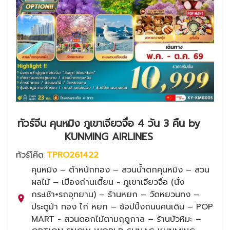
ทัวร์จีน คุนหมิง ภูเขาเจียวจื่อ 4 วัน 3 คืน by
KUNMING AIRLINES
ทัวร์โค๊ด
TPRO261422
คุนหมิง – ตำหนักทอง – สวนน้ำตกคุนหมิง – สวน
ผลไม้ – เมืองถ่านเตี้ยน - ภูเขาเจียวจื่อ (นั่ง
กระเช้า+รถอุทยาน) – ร้านหยก – วัดหยวนทง –
ประตูม้า ทอง ไก่ หยก – ช้อปปิ้งถนนคนเดิน – POP
MART - สวนดอกไม้ตามฤดูกาล – ร้านบัวหิมะ –