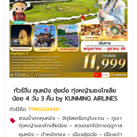
ทัวร์จีน คุนหมิง ฮุ่ยเจ๋อ ทุ่งหญ้ามองโกเลีย
น้อย 4 วัน 3 คืน by KUNMING AIRLINES
ทัวร์โค๊ด
TPRO261460
สวนน้ำตกคุนหมิง – จัตุรัสเหรียญโบราณ – ภูเขา
ทุ่งหญ้ามองโกเลียน้อย – สวนดอกไม้ตามฤดูกาล
คุนหมิง – ตำหนักทอง – เมืองฮุ่ยเจ๋อ – เมืองเก่า