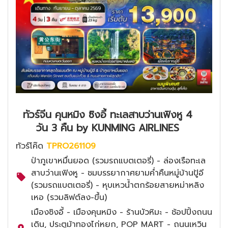
ทัวร์จีน คุนหมิง ซิงอี้ ทะเลสาบว่านเฟิงหู 4
วัน 3 คืน by KUNMING AIRLINES
ทัวร์โค๊ด
TPRO261109
ป่าภูเขาหมื่นยอด (รวมรถแบตเตอรี่) - ล่องเรือทะเล
สาบว่านเฟิงหู - ชมบรรยากาศยามค่ำคืนหมู่บ้านปู้อี
(รวมรถแบตเตอรี่) - หุบเหวน้ำตกร้อยสายหม่าหลิง
เหอ (รวมลิฟต์ลง-ขึ้น)
เมืองซิงอี้ - เมืองคุนหมิง - ร้านบัวหิมะ - ช้อปปิ้งถนน
เดิน, ประตูม้าทองไก่หยก, POP MART - ถนนเหวิน