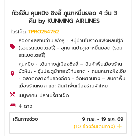
ทัวร์จีน คุนหมิง ชิงอี้ ภูเขาหมื่นยอด 4 วัน 3
คืน by KUNMING AIRLINES
ทัวร์โค๊ด
TPRO254752
ล่องทะเลสาบว่านเฟิงหู - หมู่บ้านโบราณเฟิงหลินปู้อี
(รวมรถแบตเตอรี่) - อุทยานป่าภูเขาหมื่นยอด (รวม
รถแบตเตอรี่)
คุนหมิง - เดินทางสู่เมืองซิงอี้ – สินค้าพื้นเมืองร้าน
บัวหิมะ - ซุ้มประตูม้าทองไก่มรกต - ถนนหนางผิงเจีย
- ตลาดกลางคืนซวงฉียว - วัดหยวนทง – สินค้าพื้น
เมืองร้านหยก และ สินค้าพื้นเมืองร้านผ้าไหม
เมนูพิเศษ ปลาเปรี้ยวเผ็ด
4 ดาว
เดินทางช่วง
9 ก.ย. - 19 ธ.ค. 69
(
10
ช่วงวันเดินทาง)