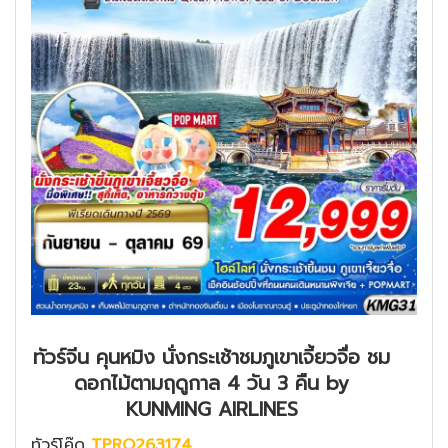
ทัวร์จีน คุนหมิง นั่งกระเช้าชมภูเขาเจี้ยวจื่อ ชม
ดอกไม้ตามฤดูกาล 4 วัน 3 คืน by
KUNMING AIRLINES
ทัวร์โค๊ด
TPRO263174