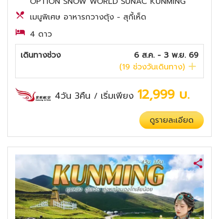
OPTION SNOW WORLD SUNAC KUNMING
เมนูพิเศษ อาหารกวางตุ้ง - สุกี้เห็ด
4 ดาว
เดินทางช่วง
6 ส.ค. - 3 พ.ย. 69
(
19
ช่วงวันเดินทาง)
12,999
บ.
4วัน 3คืน
เริ่มเพียง
/
ดูรายละเอียด