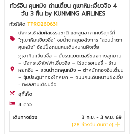
ทัวร์จีน คุนหมิง ถ่านเตี้ยน ภูเขาหิมะเจี่ยวจือ 4
วัน 3 คืน by KUNMING AIRLINES
ทัวร์โค๊ด
TPRO260631
นั่งกระเช้าสัมผัสธรรมชาติ และสูดอากาศบริสุทธิ์ที่
"ภูเขาหิมะเจียวจื่อ" ชมน้ำตกสุดอลังการ "สวนน้ำตก
คุนหมิง" ช้อปปิ้งถนนคนเดินหนานผิงเจี่ย
ภูเขาหิมะเจียวจื่อ – นั่งรถแบตเตอรี่ของทางอุทยาน
– นั่งกระเช้าไฟฟ้าเจี่ยวจือ – ไร่สตรอเบอรี่ - ร้าน
หยกจีน – สวนน้ำตกคุนหมิง – ตำหนักทองจินเตี้ยน
– ซุ้มประตูม้าทองไก่หยก – ถนนคนเดินหนานผิงเจี่ย
- ทะเลสาบเตียนฉือ
สุกี้เห็ด
4 ดาว
เดินทางช่วง
3 ก.ย. - 3 พ.ย. 69
(
28
ช่วงวันเดินทาง)