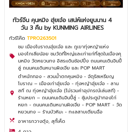
ทัวร์จีน คุนหมิง ฮุ่ยเจ๋อ เสน่ห์แห่งยูนนาน 4
วัน 3 คืน by KUNMING AIRLINES
ทัวร์โค๊ด
TPRO263501
ชม เมืองโบราณฮุ่ยเจ๋อ และ ภูเขาทุ่งหญ้าแห่ง
มองโกเลียน้อย ชมวัดที่ใหญ่และเก่าแก่ที่สุดในเมืองคุ
นหมิง วัดหยวนทง อิสระเดินช้อปปิ้ง ถนนคนเดินจินปี้
ลู่ ถนนคนเดินหนานผิงเจีย และ POP MART
ตำหนักทอง - สวนน้ำตกคุนหมิง - จัตุรัสเหรียญ
โบราณ – เมืองเก่าฮุ่ยเจ๋อ - ทุ่งหญ้าฮุ่ยเจ๋อ - ลาน
สกี ณ ทุ่งหญ้าฮุ่ยเจ๋อ (ไม่รวมค่าอุปกรณ์เล่นสกี) -
ร้านหยก – ถนนคนเดินจินปี้ลู่ - ซุ้มประตูม้าทองไก่
หยก - ถนนคนเดินหนานผิงเจีย - POP MART - วัด
หยวนทง – ร้านบัวหิมะ - ทะเลสาบเตียนฉือ
อาหารกวางตุ้ง, สุกี้เห็ด
4 ดาว