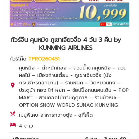
ทัวร์จีน คุนหมิง ภูเขาเจียวจื่อ 4 วัน 3 คืน by
KUNMING AIRLINES
ทัวร์โค๊ด
TPRO260451
คุนหมิง – ตำหนักทอง – สวนน้ำตกคุนหมิง – สวน
ผลไม้ – เมืองถ่านเตี้ยน - ภูเขาเจียวจื่อ (นั่ง
กระเช้า+รถอุทยาน) – ร้านหยก – วัดหยวนทง –
ประตูม้า ทอง ไก่ หยก – ช้อปปิ้งถนนคนเดิน – POP
MART - สวนดอกไม้ตามฤดูกาล – ร้านบัวหิมะ –
OPTION SNOW WORLD SUNAC KUNMING
เมนูพิเศษ อาหารกวางตุ้ง - สุกี้เห็ด
4 ดาว