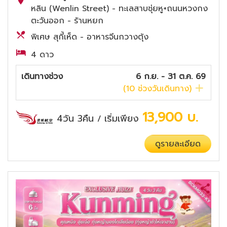
หลิน (Wenlin Street) - ทะเลสาบชุ่ยหู+ถนนหวงกง
ตะวันออก - ร้านหยก
พิเศษ สุกี้เห็ด - อาหารจีนกวางตุ้ง
4 ดาว
เดินทางช่วง
6 ก.ย. - 31 ต.ค. 69
(
10
ช่วงวันเดินทาง)
13,900
บ.
4วัน 3คืน
เริ่มเพียง
/
ดูรายละเอียด