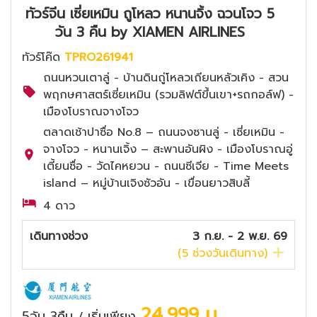
ทัวร์จีน เซี่ยเหมิน ถูโหลว หนานจิ้ง ฉวนโจว 5
วัน 3 คืน by XIAMEN AIRLINES
ทัวร์โค๊ด
TPRO261941
ถนนหวนเตาลู่ - บ้านดินถู่โหลวเถียนหลัวเคิง - สวน
พฤกษศาสตร์เซี่ยเหมิน (รวมลิฟต์ขึ้นเขา+รถกอล์ฟ) -
เมืองโบราณจางโจว
ตลาดเช้าปาซื่อ No.8 – ถนนจงซานลู่ - เซี่ยเหมิน -
จางโจว - หนานเจิ้ง – สะพานอันผิง - เมืองโบราณอู่
เตี้ยนซื่อ - วัดไคหยวน - ถนนซีเจีย - Time Meets
island – หมู่บ้านเจิงซัวอัน - เขื่อนยาวสิบลี้
4 ดาว
เดินทางช่วง
3 ก.ย. - 2 พ.ย. 69
(
5
ช่วงวันเดินทาง)
24,999
บ.
5วัน 3คืน
เริ่มเพียง