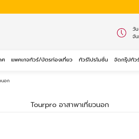
วั
จั
เทศ
แพคเกจทัวร์/บัตรท่องเที่ยว
ทัวร์โปรโมชั่น
จัดกรุ๊ปทัวร
ยวนอก
Tourpro อาสาพาเที่ยวนอก