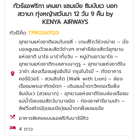
ทัวร์แอฟริกา เคนยา แซมเบีย ซิมบับเว บอท
สวานา ทุ่งหญ้าสวันนา 12 วัน 9 คืน by
KENYA AIRWAYS
ทัวร์โค๊ด
TPRO263123
อุทยานแห่งชาติแอมโบเซลี - เกมส์ไดว์ช่วงบ่าย – นั่ง
บอลลูนชมวิวและสัตว์ต่างๆ ซาฟารีส่องสัตว์อุทยาน
แห่งชาติ มาไซ มาร่าทั้งวัน – หมู่บ้านชาวมาไซ –
อุทยานแห่งชาติทะเลสาบนากูรู – อุทยานแห่งชาติไน
วาซ่า ล่องเรือชมฝูงฮิปโป กรุงไนโรบี – ภัตตาคาร
คอร์นิวอร์ - สวนสิงโต (Walk with Lion) – ล่อง
เรือชมพระอาทิตย์ตก - เดินชมน้ำตกวิคตอเรียฝั่ง
ซิมบับเว (สวยมาก) - อุทยานแห่งชาติโชเบล่องเรือชม
แม่น้ำโชเบชมสัตว์นานาชนิด - ท่องซาฟารียามเช้า –
ลิฟวิ่งสโตน์(แซมเบีย)ชมน้ำตกฝั่งแซมเบีย
อาหารพิเศษแบบแอฟริกันบาร์บีคิว
4 ดาว