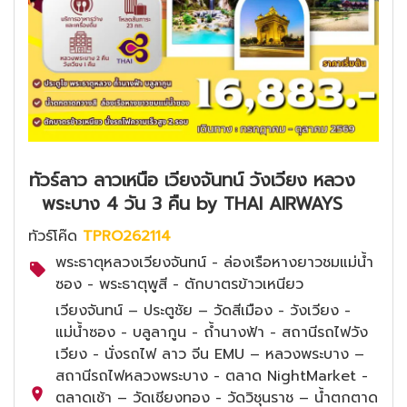
ทัวร์ลาว ลาวเหนือ เวียงจันทน์ วังเวียง หลวง
พระบาง 4 วัน 3 คืน by THAI AIRWAYS
ทัวร์โค๊ด
TPRO262114
พระธาตุหลวงเวียงจันทน์ - ล่องเรือหางยาวชมแม่น้ำ
ซอง - พระธาตุพูสี - ตักบาตรข้าวเหนียว
เวียงจันทน์ – ประตูชัย – วัดสีเมือง - วังเวียง -
แม่น้ำซอง - บลูลากูน - ถ้ำนางฟ้า - สถานีรถไฟวัง
เวียง - นั่งรถไฟ ลาว จีน EMU – หลวงพระบาง –
สถานีรถไฟหลวงพระบาง - ตลาด NightMarket -
ตลาดเช้า – วัดเชียงทอง - วัดวิชุนราช – น้ำตกตาด