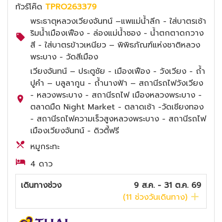
ทัวร์โค๊ด
TPRO263379
พระธาตุหลวงเวียงจันทน์ –แพแม่น้ำลีก - ใส่บาตรเช้า
ริมน้ำเมืองเฟือง - ล่องแม่น้ำซอง - น้ำตกตาดกวาง
สี - ใส่บาตรข้าวเหนียว – พิพิธภัณฑ์แห่งชาติหลวง
พระบาง - วัดสีเมือง
เวียงจันทน์ – ประตูชัย - เมืองเฟือง - วังเวียง - ถ้ำ
ปูคำ – บลูลากูน - ถ้ำนางฟ้า – สถานีรถไฟวังเวียง
- หลวงพระบาง - สถานีรถไฟ เมืองหลวงพระบาง -
ตลาดมืด Night Market - ตลาดเช้า -วัดเชียงทอง
- สถานีรถไฟความเร็วสูงหลวงพระบาง - สถานีรถไฟ
เมืองเวียงจันทน์ - ดิวตี้ฟรี
หมูกระทะ
4 ดาว
เดินทางช่วง
9 ส.ค. - 31 ต.ค. 69
(
11
ช่วงวันเดินทาง)