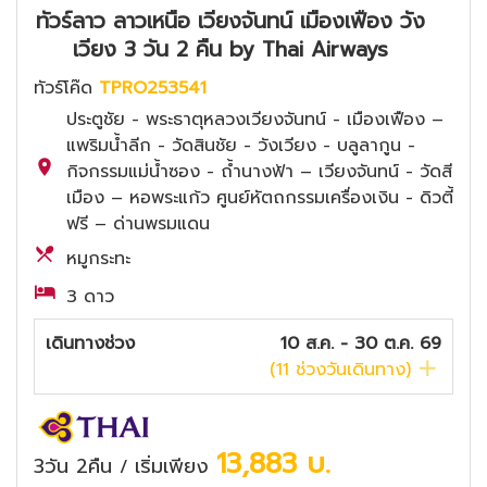
ทัวร์ลาว ลาวเหนือ เวียงจันทน์ เมืองเฟือง วัง
เวียง 3 วัน 2 คืน by Thai Airways
ทัวร์โค๊ด
TPRO253541
ประตูชัย - พระธาตุหลวงเวียงจันทน์ - เมืองเฟือง –
แพริมน้ำลีก - วัดสินชัย - วังเวียง - บลูลากูน -
กิจกรรมแม่น้ำซอง - ถ้ำนางฟ้า – เวียงจันทน์ - วัดสี
เมือง – หอพระแก้ว ศูนย์หัตถกรรมเครื่องเงิน - ดิวตี้
ฟรี – ด่านพรมแดน
หมูกระทะ
3 ดาว
เดินทางช่วง
10 ส.ค. - 30 ต.ค. 69
(
11
ช่วงวันเดินทาง)
13,883
บ.
3วัน 2คืน
เริ่มเพียง
/