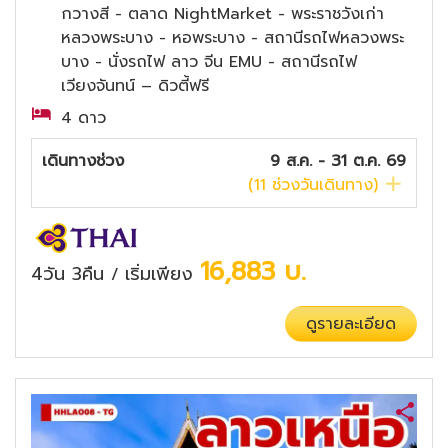
กวางสี - ตลาด NightMarket - พระราชวังเก่า
หลวงพระบาง - หอพระบาง - สถานีรถไฟหลวงพระ
บาง - นั่งรถไฟ ลาว จีน EMU - สถานีรถไฟ
เวียงจันทน์ – ดิวตี้ฟรี
4 ดาว
เดินทางช่วง
9 ส.ค. - 31 ต.ค. 69
(
11
ช่วงวันเดินทาง)
16,883
บ.
4วัน 3คืน
เริ่มเพียง
/
ดูรายละเอียด