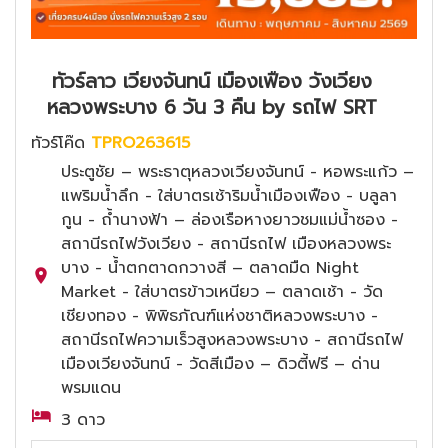
ทัวร์ลาว เวียงจันทน์ เมืองเฟือง วังเวียง
หลวงพระบาง 6 วัน 3 คืน by รถไฟ SRT
ทัวร์โค๊ด
TPRO263615
ประตูชัย – พระธาตุหลวงเวียงจันทน์ - หอพระแก้ว –
แพริมน้ำลึก - ใส่บาตรเช้าริมน้ำเมืองเฟือง - บลูลา
กูน - ถ้ำนางฟ้า – ล่องเรือหางยาวชมแม่น้ำซอง -
สถานีรถไฟวังเวียง - สถานีรถไฟ เมืองหลวงพระ
บาง - น้ำตกตาดกวางสี – ตลาดมืด Night
Market - ใส่บาตรข้าวเหนียว – ตลาดเช้า - วัด
เชียงทอง - พิพิธภัณฑ์แห่งชาติหลวงพระบาง -
สถานีรถไฟความเร็วสูงหลวงพระบาง - สถานีรถไฟ
เมืองเวียงจันทน์ - วัดสีเมือง – ดิวตี้ฟรี – ด่าน
พรมแดน
3 ดาว