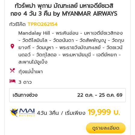
ทัวร์พม่า พุกาม มัณฑะเลย์ มหาเจดีย์ชเวสิ
กอง 4 วัน 3 คืน by MYANMAR AIRWAYS
ทัวร์โค๊ด
TPRO262154
Mandalay Hill - พระหินอ่อน - มหาเจดีย์ชเวสิกอง
- วัดติโลมินโล - วัดอนันดา - วัดสัพพัญญู - วัดกุบ
ยางกี - วัดมนูหา - พระราชวังมัณฑะเลย์ - วัดชเวนั
นดอว์ - วัดกุโสดอ - พระมหามัยมุนี - เจดีย์หยก -
สะพานไม้อูเบ็ง
กุ้งแม่น้ำเผา
3 ดาว
เดินทางช่วง
22 ต.ค. - 25 ต.ค. 69
19,999
บ.
4วัน 3คืน
เริ่มเพียง
/
ดูรายละเอียด