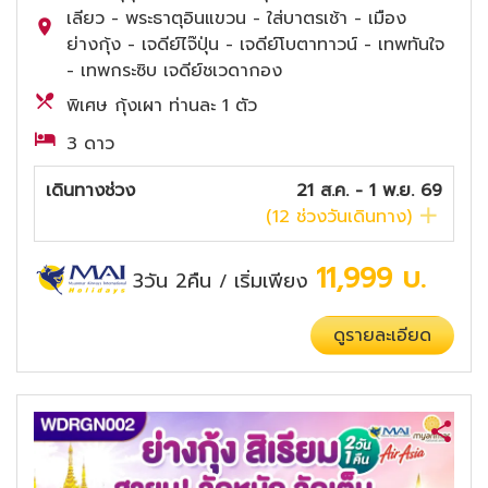
เลียว - พระธาตุอินแขวน - ใส่บาตรเช้า - เมือง
ย่างกุ้ง - เจดีย์ไจ๊ปุ่น - เจดีย์โบตาทาวน์ - เทพทันใจ
- เทพกระซิบ เจดีย์ชเวดากอง
พิเศษ กุ้งเผา ท่านละ 1 ตัว
3 ดาว
เดินทางช่วง
21 ส.ค. - 1 พ.ย. 69
(
12
ช่วงวันเดินทาง)
11,999
บ.
3วัน 2คืน
เริ่มเพียง
/
ดูรายละเอียด