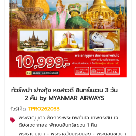
ทัวร์พม่า ย่างกุ้ง หงสาวดี อินทร์แขวน 3 วัน
2 คืน by MYANMAR AIRWAYS
ทัวร์โค๊ด
TPRO262033
พระธาตุมุเตา สักการะพระเทพทันใจ เทพกระซิบ เจ
ดีย์ชเวดากอง พักบนอินทร์แขวน 1 คืน
พระธาตุมุเตา - พระราชวังบุเรงนอง - พระนอนชเวตา