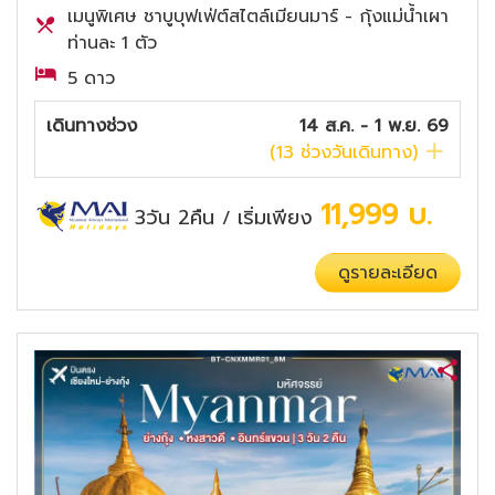
เมนูพิเศษ ชาบูบุฟเฟ่ต์สไตล์เมียนมาร์ - กุ้งแม่น้ำเผา
ท่านละ 1 ตัว
5 ดาว
เดินทางช่วง
14 ส.ค. - 1 พ.ย. 69
(
13
ช่วงวันเดินทาง)
11,999
บ.
3วัน 2คืน
เริ่มเพียง
/
ดูรายละเอียด