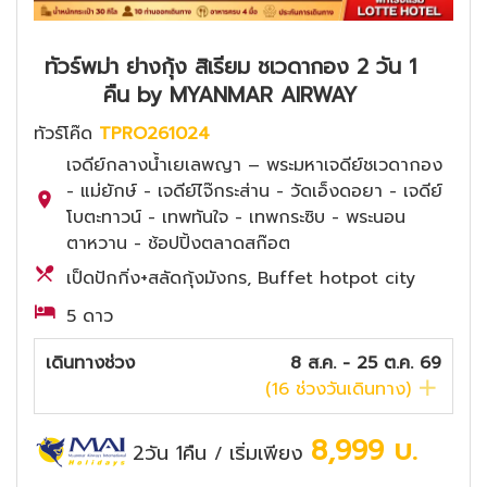
ทัวร์พม่า ย่างกุ้ง สิเรียม ชเวดากอง 2 วัน 1
คืน by MYANMAR AIRWAY
ทัวร์โค๊ด
TPRO261024
เจดีย์กลางน้ำเยเลพญา – พระมหาเจดีย์ชเวดากอง
- แม่ยักษ์ - เจดีย์ไจ๊กระส่าน - วัดเอ็งดอยา - เจดีย์
โบตะทาวน์ - เทพทันใจ - เทพกระซิบ - พระนอน
ตาหวาน - ช้อปปิ้งตลาดสก๊อต
เป็ดปักกิ่ง+สลัดกุ้งมังกร, Buffet hotpot city
5 ดาว
เดินทางช่วง
8 ส.ค. - 25 ต.ค. 69
(
16
ช่วงวันเดินทาง)
8,999
บ.
2วัน 1คืน
เริ่มเพียง
/