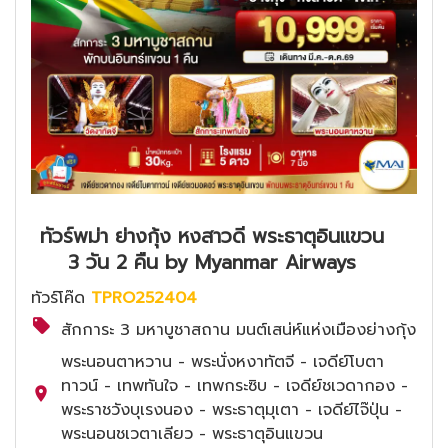
ทัวร์พม่า ย่างกุ้ง หงสาวดี พระธาตุอินแขวน
3 วัน 2 คืน by Myanmar Airways
ทัวร์โค๊ด
TPRO252404
สักการะ 3 มหาบูชาสถาน มนต์เสน่ห์แห่งเมืองย่างกุ้ง
พระนอนตาหวาน - พระนั่งหงาทัตจี - เจดีย์โบตา
ทาวน์ - เทพทันใจ - เทพกระซิบ - เจดีย์ชเวดากอง -
พระราชวังบุเรงนอง - พระธาตุมุเตา - เจดีย์ไจ๊ปุ่น -
พระนอนชเวตาเลียว - พระธาตุอินแขวน