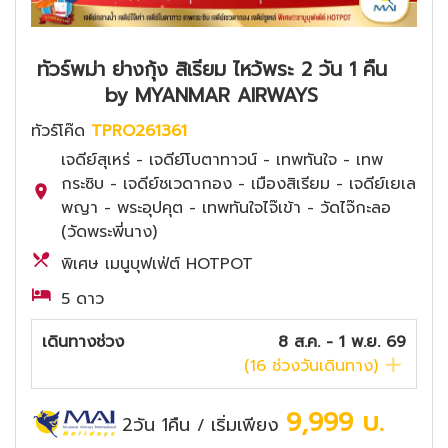
ทัวร์พม่า ย่างกุ้ง สิเรียม ไหว้พระ 2 วัน 1 คืน
by MYANMAR AIRWAYS
ทัวร์โค๊ด
TPRO261361
เจดีย์สุเหร่ - เจดีย์โบตาทาวน์ - เทพทันใจ - เทพ
กระซิบ - เจดีย์ชเวดากอง - เมืองสิเรียม - เจดีย์เยเล
พญา - พระอุปคุต - เทพทันใจไจ๊เข้า - วัดไจ๊กะลอ
(วัดพระพี่นาง)
พิเศษ เมนูบุฟเฟ่ต์ HOTPOT
5 ดาว
เดินทางช่วง
8 ส.ค. - 1 พ.ย. 69
(
16
ช่วงวันเดินทาง)
9,999
บ.
2วัน 1คืน
เริ่มเพียง
/