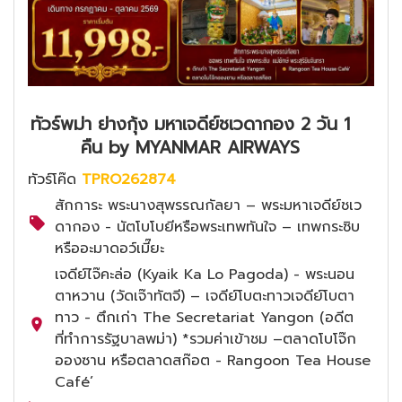
ทัวร์พม่า ย่างกุ้ง มหาเจดีย์ชเวดากอง 2 วัน 1
คืน by MYANMAR AIRWAYS
ทัวร์โค๊ด
TPRO262874
สักการะ พระนางสุพรรณกัลยา – พระมหาเจดีย์ชเว
ดากอง - นัตโบโบยีหรือพระเทพทันใจ – เทพกระซิบ
หรืออะมาดอว์เมี๊ยะ
เจดีย์ไจ๊คะล่อ (Kyaik Ka Lo Pagoda) - พระนอน
ตาหวาน (วัดเจ๊าทัตจี) – เจดีย์โบตะทาวเจดีย์โบตา
ทาว - ตึกเก่า The Secretariat Yangon (อดีต
ที่ทำการรัฐบาลพม่า) *รวมค่าเข้าชม –ตลาดโบโจ๊ก
อองซาน หรือตลาดสก๊อต - Rangoon Tea House
Café’