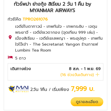
ทัวร์พม่า ย่างกุ้ง สิเรียม 2 วัน 1 คืน by
MYANMAR AIRWAYS
ทัวร์โค๊ด
TPRO261076
เจดีย์โบตาทาวน์ - เทพทันใจ - เทพกระซิบ - เจตุน
พระยาจี - เจดีย์ชเวดากอง (จุดเทียน 999 เล่ม) -
เมืองสิเรียม - เจดีย์เยเลพญา - พระอุปคุต - เทพทัน
ใจไจ๊เข้า - The Secretariat Yangon ร้านกาแฟ
Lumbini Tea Room
5 ดาว
เดินทางช่วง
8 ส.ค. - 1 พ.ย. 69
(
16
ช่วงวันเดินทาง)
7,999
บ.
2วัน 1คืน
เริ่มเพียง
/
ดูรายละเอียด