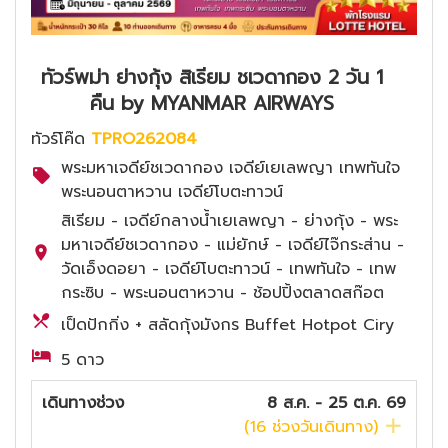
ทัวร์พม่า ย่างกุ้ง สิเรียม ชเวดากอง 2 วัน 1
คืน by MYANMAR AIRWAYS
ทัวร์โค๊ด
TPRO262084
พระมหาเจดีย์ชเวดากอง เจดีย์เยเลพญา เทพทันใจ
พระนอนตาหวาน เจดีย์โบตะทาวน์
สิเรียม - เจดีย์กลางน้ำเยเลพญา - ย่างกุ้ง - พระ
มหาเจดีย์ชเวดากอง - แม่ยักษ์ - เจดีย์ไจ๊กระส่าน -
วัดเอ็งดอยา - เจดีย์โบตะทาวน์ - เทพทันใจ - เทพ
กระซิบ - พระนอนตาหวาน - ช้อปปิ้งตลาดสก๊อต
เป็ดปักกิ่ง + สลัดกุ้งมังกร Buffet Hotpot Ciry
5 ดาว
เดินทางช่วง
8 ส.ค. - 25 ต.ค. 69
(
16
ช่วงวันเดินทาง)