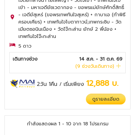
เจดีย์กลางน้ำ เยเลพญา - วัดไจ๊เข้า - เทพทันใจไจ๊
เข้า - มหาเจดีย์ชเวดากอง - ขอพรแม่ยักษ์ศักดิ์สิทธิ์
- เจดีย์สุเหร่ (ขอพรเทพทันใจสุเหร่) + กาบาเอ (ทำพิธี
ครอบเศียร) + เทพทันใจโบตาทาวน์,เทพกระซิบ - วัด
เมียตซอนินเนือง + วัดไจ๊กะส่าน ยักษ์ 2 พี่น้อง +
เทพทันใจไจ๊ะกะส่าน
5 ดาว
เดินทางช่วง
14 ส.ค. - 31 ต.ค. 69
(
9
ช่วงวันเดินทาง)
12,888
บ.
2วัน 1คืน
เริ่มเพียง
/
ดูรายละเอียด
กำลังแสดงผล
1
-
10
จาก
18
โปรแกรม