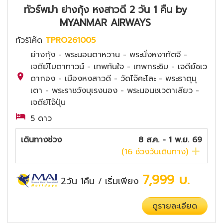
ทัวร์พม่า ย่างกุ้ง หงสาวดี 2 วัน 1 คืน by
MYANMAR AIRWAYS
ทัวร์โค๊ด
TPRO261005
ย่างกุ้ง - พระนอนตาหวาน - พระนั่งหงาทัตจี -
เจดีย์โบตาทาวน์ - เทพทันใจ - เทพกระซิบ - เจดีย์ชเว
ดากอง - เมืองหงสาวดี - วัดไจ๊คะโละ - พระธาตุมุ
เตา - พระราชวังบุเรงนอง - พระนอนชเวตาเลียว -
เจดีย์ไจ๊ปุ่น
5 ดาว
เดินทางช่วง
8 ส.ค. - 1 พ.ย. 69
(
16
ช่วงวันเดินทาง)
7,999
บ.
2วัน 1คืน
เริ่มเพียง
/
ดูรายละเอียด