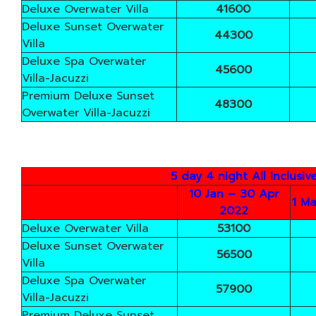
Deluxe Overwater Villa
41600
Deluxe Sunset Overwater
44300
Villa
Deluxe Spa Overwater
45600
Villa-Jacuzzi
Premium Deluxe Sunset
48300
Overwater Villa-Jacuzzi
5 day 4 night All Inclusi
10 Jan – 30 Apr
1 Ma
2022
Deluxe Overwater Villa
53100
Deluxe Sunset Overwater
56500
Villa
Deluxe Spa Overwater
57900
Villa-Jacuzzi
Premium Deluxe Sunset