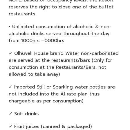
NOTE: Based on occupancy levels, the Resort
reserves the right to close one of the buffet
restaurants
▪ Unlimited consumption of alcoholic & non-
alcoholic drinks served throughout the day
from 1000hrs –0000hrs
✓ Olhuveli House brand Water non-carbonated
are served at the restaurants/bars (Only for
consumption at the Restaurants/Bars, not
allowed to take away)
✓ Imported Still or Sparking water bottles are
not included into the AI rate plan thus
chargeable as per consumption)
✓ Soft drinks
✓ Fruit juices (canned & packaged)