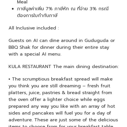
Meal
ภาษีมูลค่าเพิ่ม 7% ภาษีหัก ณ ที่จ่าย 3% กรณี
ต้องการใบกำกับภาษี
All Inclusive included :
Guests on AI can dine around in Guduguda or
BBQ Shak for dinner during their entire stay
with a special AI menu.
KULA RESTAURANT The main dining destination:
▪ The scrumptious breakfast spread will make
you think you are still dreaming – fresh fruit
platters, juice, pastries & bread straight from
the oven offer a lighter choice while eggs
prepared any way you like with an array of hot
sides and pancakes will fuel you for a day of
adventure. These are just some of the delicious
items to choose from for your breakfast table