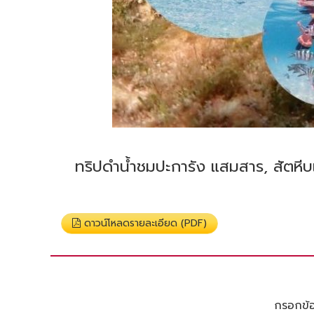
ทริปดำน้ำชมปะการัง แสมสาร, สัตหีบแ
ดาวน์โหลดรายละเอียด (PDF)
กรอกข้อม