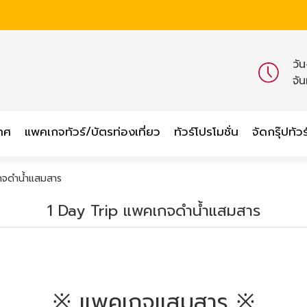
วั
จั
เทศ
แพคเกจทัวร์/บัตรท่องเที่ยว
ทัวร์โปรโมชั่น
จัดกรุ๊ปทัวร
กจดำน้ำแสมสาร
1 Day Trip แพคเกจดำน้ำแสมสาร
※ แพคเกจแสมสาร ※