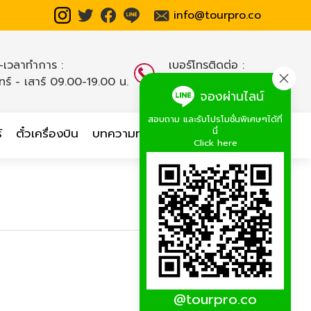
info@tourpro.co
น-เวลาทำการ :
เบอร์โทรติดต่อ :
นทร์ - เสาร์ 09.00-19.00 น.
02-254-9334-8
,
จองผ่านไลน์
สอบถาม และรับโปรโมชั่นพิเศษๆได้ที่
นี่
์
ตั๋วเครื่องบิน
บทความท่องเที่ยว
เกี่ยวกับเรา
Click here
@tourpro.co