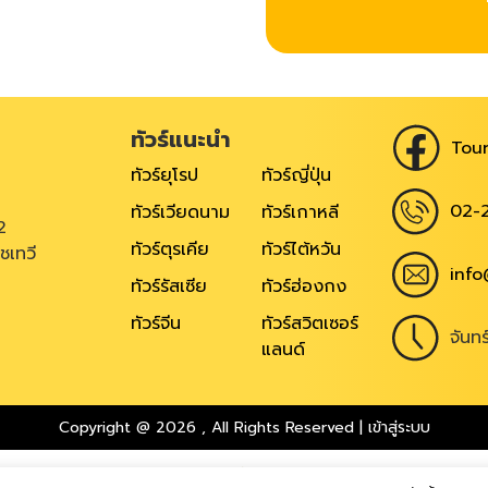
ทัวร์แนะนำ
Tour
ทัวร์ยุโรป
ทัวร์ญี่ปุ่น
02-
ทัวร์เวียดนาม
ทัวร์เกาหลี
2
ทัวร์ตุรเคีย
ทัวร์ไต้หวัน
ชเทวี
info
ทัวร์รัสเซีย
ทัวร์ฮ่องกง
ทัวร์จีน
ทัวร์สวิตเซอร์
จันท
แลนด์
Copyright @ 2026
,
All Rights Reserved
|
เข้าสู่ระบบ