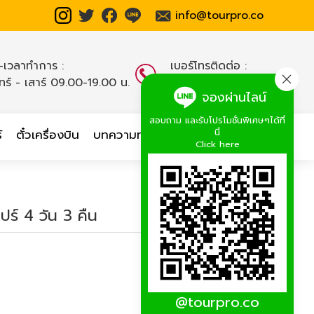
info@tourpro.co
น-เวลาทำการ :
เบอร์โทรติดต่อ :
นทร์ - เสาร์ 09.00-19.00 น.
02-254-9334-8
,
จองผ่านไลน์
สอบถาม และรับโปรโมชั่นพิเศษๆได้ที่
นี่
์
ตั๋วเครื่องบิน
บทความท่องเที่ยว
เกี่ยวกับเรา
Click here
ร์ 4 วัน 3 คืน
@tourpro.co