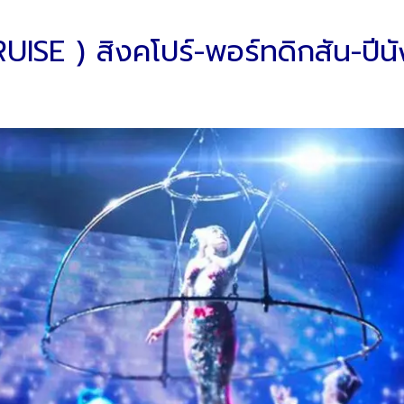
SE ) สิงคโปร์-พอร์ทดิกสัน-ปีนัง