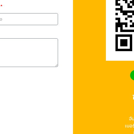
จั
เบอร