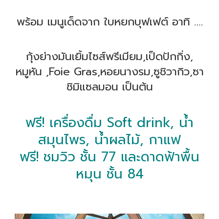
พร้อม เมนูเด็ดจาก ใบหยกบุฟเฟต์ อาทิ ….
กุ้งย่างมันเยิ้มไซส์พรีเมียม,เป็ดปักกิ่ง,
หมูหัน ,Foie Gras,หอยนางรม,ซูชิวากิว,ซา
ชิมิแซลมอน เป็นต้น
ฟรี! เครื่องดื่ม Soft drink, น้ำ
สมุนไพร, น้ำผลไม้, กาแฟ
ฟรี! ชมวิว ชั้น 77 และดาดฟ้าพื้น
หมุน ชั้น 84