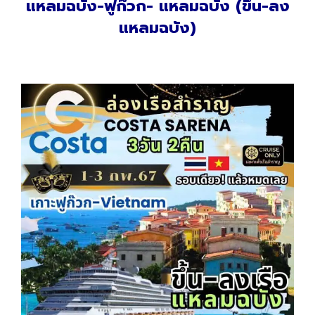
แหลมฉบัง-ฟูก๊วก- แหลมฉบัง (ขึ้น-ลง
แหลมฉบัง)