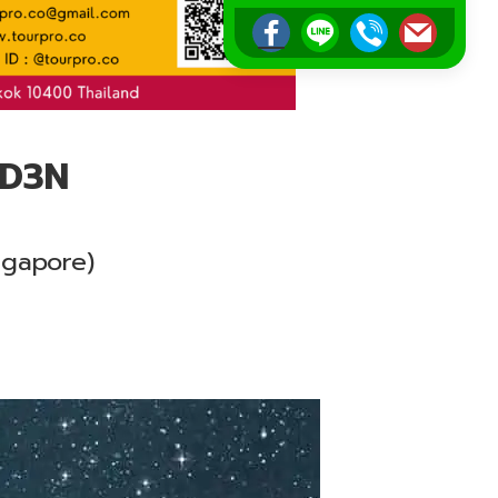
4D3N
ngapore)