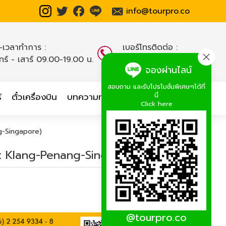
info@tourpro.co
น-เวลาทำการ :
เบอร์โทรติดต่อ :
นทร์ - เสาร์ 09.00-19.00 น.
02-254-9334-8
,
จองผ่านไลน์
สอบถาม และรับโปรโมชั่นพิเศษๆได้ที่
นี่
์
ตั๋วเครื่องบิน
บทความท่องเที่ยว
เกี่ยวกับเรา
Click here
g-Singapore)
t Klang-Penang-Singapore)
@tourpro.co