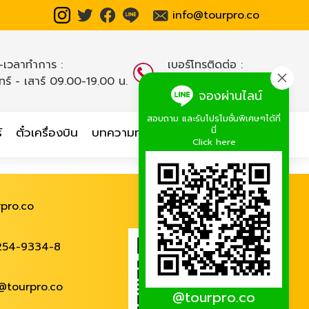
info@tourpro.co
น-เวลาทำการ :
เบอร์โทรติดต่อ :
นทร์ - เสาร์ 09.00-19.00 น.
02-254-9334-8
,
จองผ่านไลน์
สอบถาม และรับโปรโมชั่นพิเศษๆได้ที่
นี่
์
ตั๋วเครื่องบิน
บทความท่องเที่ยว
เกี่ยวกับเรา
Click here
pro.co
254-9334-8
@tourpro.co
@tourpro.co