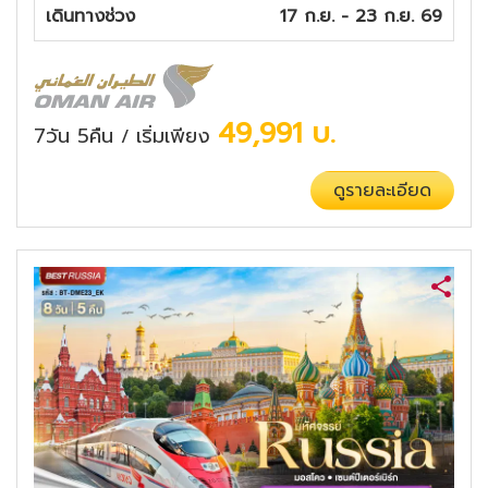
เดินทางช่วง
17 ก.ย. - 23 ก.ย. 69
49,991
บ.
7วัน 5คืน
เริ่มเพียง
/
ดูรายละเอียด