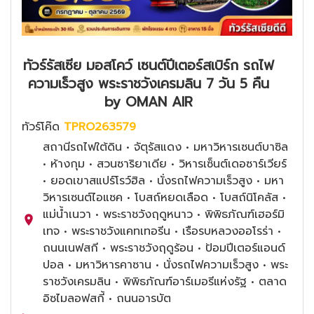
ทัวร์รัสเซีย มอสโคว์ เซนต์ปีเตอร์สเบิร์ก รถไฟ
ความเร็วสูง พระราชวังเครมลิน 7 วัน 5 คืน
by OMAN AIR
ทัวร์โค๊ด
TPRO263579
สถานีรถไฟใต้ดิน • จัตุรัสแดง • มหาวิหารเซนต์บาซิล
• ห้างกุม • สวนซาริยาเดีย • วิหารเซ็นต์เดอซาร์เวียร์
• ยอดเขาสแปร์โรว์ฮิล • นั่งรถไฟความเร็วสูง • มหา
วิหารเซนต์ไอแซค • โบสถ์หยดเลือด • โบสถ์นิโคลัส •
แม่น้ำเนวา • พระราชวังฤดูหนาว • พิพิธภัณฑ์เฮอร์มิ
เทจ • พระราชวังแคทเทอรีน • เรือรบหลวงออโรร่า •
ถนนเนฟสกี • พระราชวังฤดูร้อน • ป้อมปีเตอร์แอนด์
ปอล • มหาวิหารคาซาน • นั่งรถไฟความเร็วสูง • พระ
ราชวังเครมลิน • พิพิธภัณฑ์อาร์เมอรีแห่งรัฐ • ตลาด
อิซไมลอฟสกี้ • ถนนอารบัต