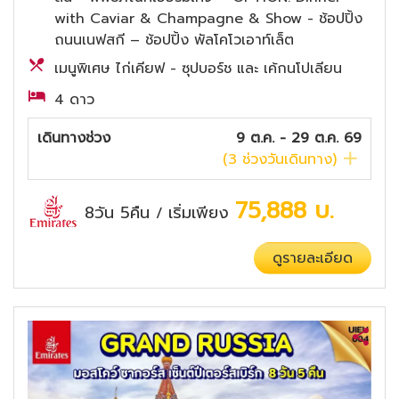
with Caviar & Champagne & Show - ช้อปปิ้ง
ถนนเนฟสกี – ช้อปปิ้ง พัลโคโวเอาท์เล็ต
เมนูพิเศษ ไก่เคียฟ - ซุปบอร์ช และ เค้กนโปเลียน
4 ดาว
เดินทางช่วง
9 ต.ค. - 29 ต.ค. 69
(
3
ช่วงวันเดินทาง)
75,888
บ.
8วัน 5คืน
เริ่มเพียง
/
ดูรายละเอียด