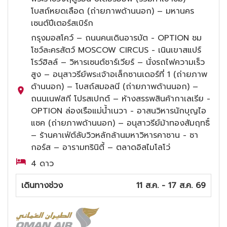
โบสถ์หยดเลือด (ถ่ายภาพด้านนอก) – มหานคร
เซนต์ปีเตอร์สเบิร์ก
กรุงมอสโคว์ – ถนนคนเดินอารบัต - OPTION ชม
โชว์ละครสัตว์ MOSCOW CIRCUS - เนินเขาสแปร์
โรว์ฮิลล์ – วิหารเซนต์ซาร์เวียร์ – นั่งรถไฟความเร็ว
สูง – อนุสาวรีย์พระเจ้าอเล็กซานเดอร์ที่ 1 (ถ่ายภาพ
ด้านนอก) – โบสถ์สมอลนี (ถ่ายภาพด้านนอก) –
ถนนเนฟสกี โปรสเปกต์ – ห้างสรรพสินค้ากาเลเรีย -
OPTION ล่องเรือแม่น้ำเนวา - อาสนวิหารนักบุญไอ
แซค (ถ่ายภาพด้านนอก) – อนุสาวรีย์ม้าทองสัมฤทธิ์
– ร้านคาเฟ่ต์ลับวิวหลักล้านมหาวิหารคาซาน - ซา
กอร์ส – อารามทรินิตี้ – ตลาดอิสไมโลโว่
4 ดาว
เดินทางช่วง
11 ส.ค. - 17 ส.ค. 69