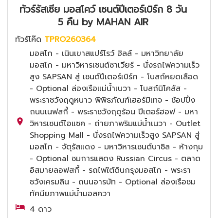
ทัวร์รัสเซีย มอสโคว์ เซนต์ปีเตอร์เบิร์ก 8 วัน
5 คืน by MAHAN AIR
ทัวร์โค๊ด
TPRO260364
มอสโก - เนินเขาสแปร์โรว์ ฮิลล์ - มหาวิทยาลัย
มอสโก - มหาวิหารเซนต์ซาเวียร์ - นั่งรถไฟความเร็ว
สูง SAPSAN สู่ เซนต์ปีเตอร์เบิร์ก - โบสถ์หยดเลือด
- Optional ล่องเรือแม่น้ำเนวา - โบสถ์นิโคลัส -
พระราชวังฤดูหนาว พิพิธภัณฑ์เฮอร์มิเทจ - ช้อปปิ้ง
ถนนเนฟสกี้ - พระราชวังฤดูร้อน ปีเตอร์ฮอฟ - มหา
วิหารเซนต์ไอแซค - ถ่ายภาพริมแม่น้ำเนวา - Outlet
Shopping Mall - นั่งรถไฟความเร็วสูง SAPSAN สู่
มอสโก - จัตุรัสแดง - มหาวิหารเซนต์บาซิล - ห้างกุม
- Optional ชมการแสดง Russian Circus - ตลาด
อิสมายลอฟสกี้ - รถไฟใต้ดินกรุงมอสโก - พระรา
ชวังเครมลิน - ถนนอารบัท - Optional ล่องเรือชม
ทัศนียภาพแม่น้ำมอสควา
4 ดาว