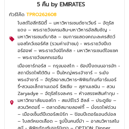
5 คืน by EMIRATES
ทัวร์โค๊ด
TPRO262608
โบสถ์โฮลีทรินิตี้ – มหาวิหารเซนต์ซาเวียร์ – จัตุรัส
แดง – พระราชวังเครมลิน+มหาวิหารอัสสัมชัญ -
มหาวิหารเซนต์บาซิล – ชมการแสดงคณะละครสัตว์
มอสโคว์เซอร์คัส (รวมค่าเข้าชม) - พระราชวังปีเต
อร์ฮอฟ – พระราชวังนิโคลัส - มหาวิหารเซนต์ไอแซค
– พระราชวังแคทเธอรีน
เมืองซาร์กอร์ส – กรุงมอสโก - ช้อปปิ้งถนนอารบัท -
สถานีรถไฟใต้ดิน – ปืนใหญ่พระเจ้าซาร์ – ระฆัง
พระเจ้าซาร์ – จัตุรัสอาสนวิหาร+พิพิธภัณฑ์อาร์เมอร์
รี่+สวนอเล็กซานเดอร์ รัสเซีย – สุสานเลนิน – สวน
Zaryadye – จัตุรัสโรงละคร – ห้างสรรพสินค้ากุม -
มหาวิทยาลัยมอสโก - สแปร์โรว์ ฮิลล์ – ประตูชัย –
สวนวิคตอรี่ – ตลาดอิสมายลอฟกี้ – นั่งรถไฟด่วน
– เมืองเซ็นต์ปีเตอร์สเบิร์ก – ป้อมปีเตอร์แอนด์ปอล
– โบสถ์หยดเลือด – รูปปั้นคนขี่ม้า – อาสนวิหารสโม
ลนี - พิพิธภัณฑ์เฮอร์มิเทจ – OPTION: Dinner