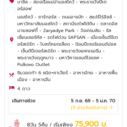
บาซิล - ล่องเรือแม่น้ำมอสโคว์ - พระราชวังปีเต
อร์ฮอฟ
มอสโคว์ - ซาร์กอร์ส - ถนนอารบัท - สแปร์โร่ฮิลล์ -
มหาวิทยาลัยมอสโคว์ - สถานีรถไฟใต้ดิน - ตลาดอิส
มายลอฟกี้ - Zaryadye Park - วังเครมลิน - รัส
เซี่ยนเซอร์คัส - รถไฟด่วน SAPSAN - เมืองเซ็นต์ปีเต
อร์สเบิร์ก - โบสถ์หยดเลือด - ป้อมปีเตอร์แอนด์ปอล
- เซ็นต์ปีเตอร์สเบิร์ก - พระราชวังแคทเธอรีน -
พระราชวังฤดูหนาว - มหาวิหารเซนต์ไอแซค -
Pulkovo Outlet
ชิมวอดก้า 6 ชนิด+คาเวียร์ - อาหารไทย - อาหารพื้น
เมือง - อาหารจีน
4 ดาว
เดินทางช่วง
5 ก.ย. 69 - 5 ม.ค. 70
(
9
ช่วงวันเดินทาง)
75,900
บ.
8วัน 5คืน
เริ่มเพียง
/