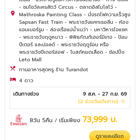
- ชมโชว์ละครสัตว์ Circus - ตลาดอิสไมโลโว่ -
Mathroska Painting Class - นั่งรถไฟความเร็วสูง
Sapsan Fast Train - พระราชวังแคทเธอลีน - ห้อง
แอมเบอร์รูม - ล่องเรือแม่น้ำเนว่า - มหาวิหารไอแซค
- พระราชวังฤดูหนาว - พิพิธภัณฑ์เฮอร์มิเทจ - ป้อม
ปีเตอร์ และปอลด์ - พระราชวังฤดูร้อน หรือ
พระราชวังปีเตอร์ฮอฟ - โบสถ์หยดเลือด - ช้อปปิ้ง
Leto Mall
ทานอาหารสุดหรู ร้าน Turandot
4 ดาว
เดินทางช่วง
9 ส.ค. - 27 ก.ย. 69
(
2
ช่วงวันเดินทาง)
73,999
บ.
8วัน 5คืน
เริ่มเพียง
/
ดูรายละเอียด