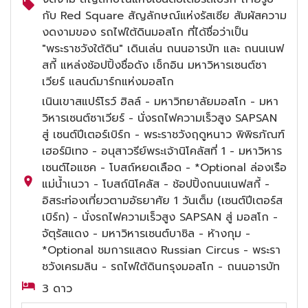
กับ Red Square สัญลักษณ์แห่งรัสเซีย สัมผัสความ
งดงามของ รถไฟใต้ดินมอสโก ที่ได้ชื่อว่าเป็น
"พระราชวังใต้ดิน" เดินเล่น ถนนอารบัท และ ถนนเนฟ
สกี้ แหล่งช้อปปิ้งชื่อดัง เช็กอิน มหาวิหารเซนต์ซา
เวียร์ แลนด์มาร์กแห่งมอสโก
เนินเขาสแปร์โรว์ ฮิลล์ - มหาวิทยาลัยมอสโก - มหา
วิหารเซนต์ซาเวียร์ - นั่งรถไฟความเร็วสูง SAPSAN
สู่ เซนต์ปีเตอร์เบิร์ก - พระราชวังฤดูหนาว พิพิธภัณฑ์
เฮอร์มิเทจ - อนุสาวรีย์พระเจ้านิโคลัสที่ 1 - มหาวิหาร
เซนต์ไอแซค - โบสถ์หยดเลือด - *Optional ล่องเรือ
แม่น้ำเนวา - โบสถ์นิโคลัส - ช้อปปิ้งถนนเนฟสกี้ -
อิสระท่องเที่ยวตามอัธยาศัย 1 วันเต็ม (เซนต์ปีเตอร์ส
เบิร์ก) - นั่งรถไฟความเร็วสูง SAPSAN สู่ มอสโก -
จัตุรัสแดง - มหาวิหารเซนต์บาซิล - ห้างกุม -
*Optional ชมการแสดง Russian Circus - พระรา
ชวังเครมลิน - รถไฟใต้ดินกรุงมอสโก - ถนนอารบัท
3 ดาว