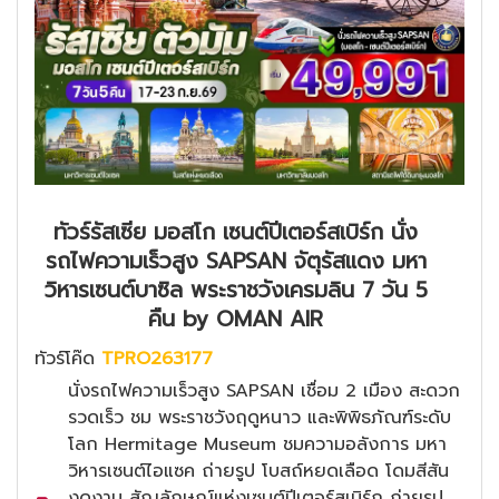
ทัวร์รัสเซีย มอสโก เซนต์ปีเตอร์สเบิร์ก นั่ง
รถไฟความเร็วสูง SAPSAN จัตุรัสแดง มหา
วิหารเซนต์บาซิล พระราชวังเครมลิน 7 วัน 5
คืน by OMAN AIR
ทัวร์โค๊ด
TPRO263177
นั่งรถไฟความเร็วสูง SAPSAN เชื่อม 2 เมือง สะดวก
รวดเร็ว ชม พระราชวังฤดูหนาว และพิพิธภัณฑ์ระดับ
โลก Hermitage Museum ชมความอลังการ มหา
วิหารเซนต์ไอแซค ถ่ายรูป โบสถ์หยดเลือด โดมสีสัน
งดงาม สัญลักษณ์แห่งเซนต์ปีเตอร์สเบิร์ก ถ่ายรูป