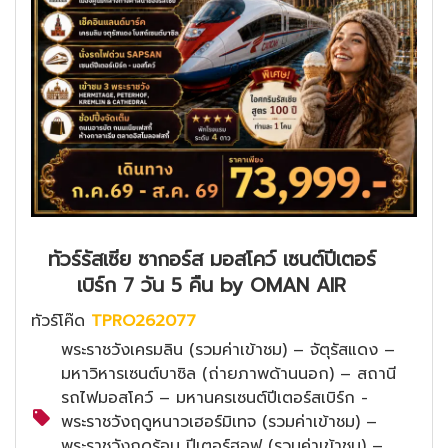
ทัวร์รัสเซีย ซากอร์ส มอสโคว์ เซนต์ปีเตอร์
เบิร์ก 7 วัน 5 คืน by OMAN AIR
ทัวร์โค๊ด
TPRO262077
พระราชวังเครมลิน (รวมค่าเข้าชม) – จัตุรัสแดง –
มหาวิหารเซนต์บาซิล (ถ่ายภาพด้านนอก) – สถานี
รถไฟมอสโคว์ – มหานครเซนต์ปีเตอร์สเบิร์ก -
พระราชวังฤดูหนาวเฮอร์มิเทจ (รวมค่าเข้าชม) –
พระราชวังฤดูร้อน ปีเตอร์ฮอฟ (รวมค่าเข้าชม) –