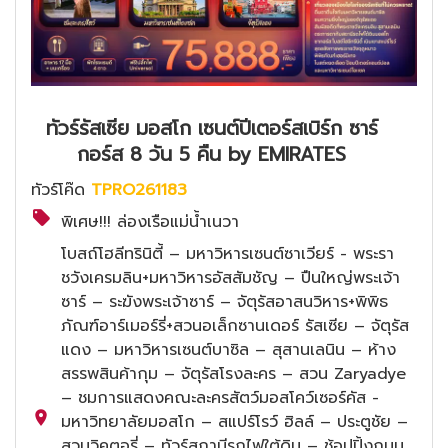
ทัวร์รัสเซีย มอสโก เซนต์ปีเตอร์สเบิร์ก ซาร์
กอร์ส 8 วัน 5 คืน by EMIRATES
ทัวร์โค๊ด
TPRO261183
พิเศษ!!! ล่องเรือแม่น้ำเนวา
โบสถ์โฮลีทรินิตี้ – มหาวิหารเซนต์ซาเวียร์ - พระรา
ชวังเครมลิน+มหาวิหารอัสสัมชัญ – ปืนใหญ่พระเจ้า
ซาร์ – ระฆังพระเจ้าซาร์ – จัตุรัสอาสนวิหาร+พิพิธ
ภัณฑ์อาร์เมอร์รี่+สวนอเล็กซานเดอร์ รัสเซีย – จัตุรัส
แดง – มหาวิหารเซนต์บาซิล – สุสานเลนิน – ห้าง
สรรพสินค้ากุม – จัตุรัสโรงละคร – สวน Zaryadye
– ชมการแสดงคณะละครสัตว์มอสโคว์เซอร์คัส -
มหาวิทยาลัยมอสโก – สแปร์โรว์ ฮิลล์ – ประตูชัย –
สวนวิคตอรี่ – ทัวร์สถานีรถไฟใต้ดิน – ช้อปปิ้งถนน