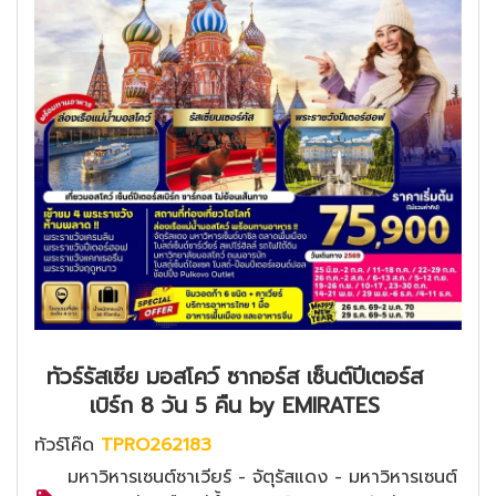
ทัวร์รัสเซีย มอสโคว์ ซากอร์ส เซ็นต์ปีเตอร์ส
เบิร์ก 8 วัน 5 คืน by EMIRATES
ทัวร์โค๊ด
TPRO262183
มหาวิหารเซนต์ซาเวียร์ - จัตุรัสแดง - มหาวิหารเซนต์