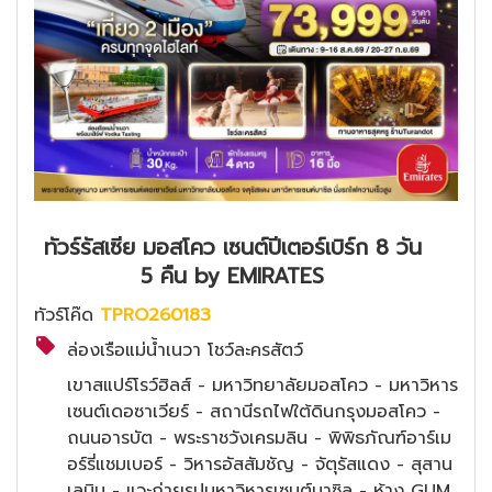
ทัวร์รัสเซีย มอสโคว เซนต์ปีเตอร์เบิร์ก 8 วัน
5 คืน by EMIRATES
ทัวร์โค๊ด
TPRO260183
ล่องเรือแม่น้ำเนวา โชว์ละครสัตว์
เขาสแปร์โรว์ฮิลส์ - มหาวิทยาลัยมอสโคว - มหาวิหาร
เซนต์เดอซาเวียร์ - สถานีรถไฟใต้ดินกรุงมอสโคว -
ถนนอารบัต - พระราชวังเครมลิน - พิพิธภัณฑ์อาร์เม
อร์รี่แชมเบอร์ - วิหารอัสสัมชัญ - จัตุรัสแดง - สุสาน
เลนิน - แวะถ่ายรูปมหาวิหารเซนต์บาซิล - ห้าง GUM