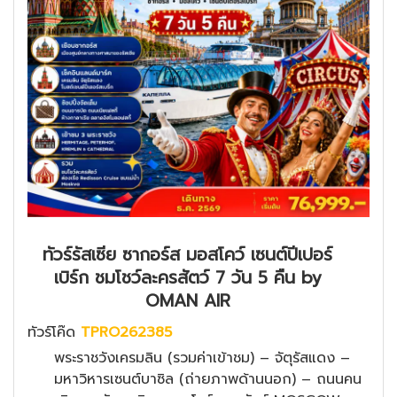
ทัวร์รัสเซีย ซากอร์ส มอสโคว์ เซนต์ปีเปอร์
เบิร์ก ชมโชว์ละครสัตว์ 7 วัน 5 คืน by
OMAN AIR
ทัวร์โค๊ด
TPRO262385
พระราชวังเครมลิน (รวมค่าเข้าชม) – จัตุรัสแดง –
มหาวิหารเซนต์บาซิล (ถ่ายภาพด้านนอก) – ถนนคน