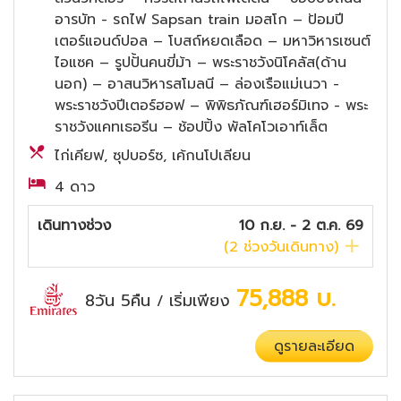
อารบัท - รถไฟ Sapsan train มอสโก – ป้อมปี
เตอร์แอนด์ปอล – โบสถ์หยดเลือด – มหาวิหารเซนต์
ไอแซค – รูปปั้นคนขี่ม้า – พระราชวังนิโคลัส(ด้าน
นอก) – อาสนวิหารสโมลนี – ล่องเรือแม่เนวา -
พระราชวังปีเตอร์ฮอฟ – พิพิธภัณฑ์เฮอร์มิเทจ - พระ
ราชวังแคทเธอรีน – ช้อปปิ้ง พัลโคโวเอาท์เล็ต
ไก่เคียฟ, ซุปบอร์ซ, เค้กนโปเลียน
4 ดาว
เดินทางช่วง
10 ก.ย. - 2 ต.ค. 69
(
2
ช่วงวันเดินทาง)
75,888
บ.
8วัน 5คืน
เริ่มเพียง
/
ดูรายละเอียด