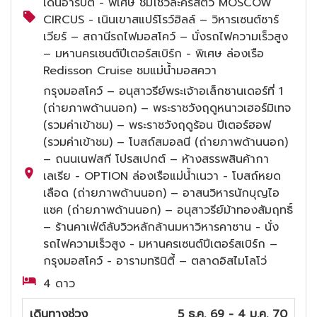
เดินอารบัต - พิเศษ ชมโชว์ละครสัตว์ MOSCOW
CIRCUS - เนินเขาสแปร์โรว์ฮิลล์ – วิหารเซนต์ซาร์
เวียร์ – สถานีรถไฟมอสโคว์ – นั่งรถไฟความเร็วสูง
– มหานครเซนต์ปีเตอร์สเบิร์ก - พิเศษ ล่องเรือ
Redisson Cruise ชมแม่น้ำมอสควา
กรุงมอสโคว์ – อนุสาวรีย์พระเจ้าอเล็กซานเดอร์ที่ 1
(ถ่ายภาพด้านนอก) – พระราชวังฤดูหนาวเฮอร์มิเทจ
(รวมค่าเข้าชม) – พระราชวังฤดูร้อน ปีเตอร์ฮอฟ
(รวมค่าเข้าชม) – โบสถ์สมอลนี (ถ่ายภาพด้านนอก)
– ถนนเนฟสกี โปรสเปกต์ – ห้างสรรพสินค้ากา
เลเรีย - OPTION ล่องเรือแม่น้ำเนวา - โบสถ์หยด
เลือด (ถ่ายภาพด้านนอก) – อาสนวิหารนักบุญไอ
แซค (ถ่ายภาพด้านนอก) – อนุสาวรีย์ม้าทองสัมฤทธิ์
– ร้านคาเฟ่ต์ลับวิวหลักล้านมหาวิหารคาซาน - นั่ง
รถไฟความเร็วสูง - มหานครเซนต์ปีเตอร์สเบิร์ก –
กรุงมอสโคว์ - อารามทรินิตี้ – ตลาดอิสไมโลโว่
4 ดาว
เดินทางช่วง
5 ธ.ค. 69 - 4 ม.ค. 70