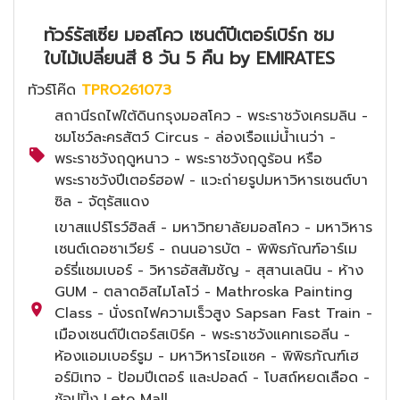
ทัวร์รัสเซีย มอสโคว เซนต์ปีเตอร์เบิร์ก ชม
ใบไม้เปลี่ยนสี 8 วัน 5 คืน by EMIRATES
ทัวร์โค๊ด
TPRO261073
สถานีรถไฟใต้ดินกรุงมอสโคว - พระราชวังเครมลิน -
ชมโชว์ละครสัตว์ Circus - ล่องเรือแม่น้ำเนว่า -
พระราชวังฤดูหนาว - พระราชวังฤดูร้อน หรือ
พระราชวังปีเตอร์ฮอฟ - แวะถ่ายรูปมหาวิหารเซนต์บา
ซิล - จัตุรัสแดง
เขาสแปร์โรว์ฮิลส์ - มหาวิทยาลัยมอสโคว - มหาวิหาร
เซนต์เดอซาเวียร์ - ถนนอารบัต - พิพิธภัณฑ์อาร์เม
อร์รี่แชมเบอร์ - วิหารอัสสัมชัญ - สุสานเลนิน - ห้าง
GUM - ตลาดอิสไมโลโว่ - Mathroska Painting
Class - นั่งรถไฟความเร็วสูง Sapsan Fast Train -
เมืองเซนต์ปีเตอร์สเบิร์ค - พระราชวังแคทเธอลีน -
ห้องแอมเบอร์รูม - มหาวิหารไอแซค - พิพิธภัณฑ์เฮ
อร์มิเทจ - ป้อมปีเตอร์ และปอลด์ - โบสถ์หยดเลือด -
ช้อปปิ้ง Leto Mall