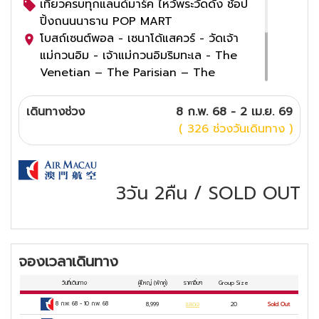
เที่ยวครบทุกแลนด์มาร์ค ไหว้พระวัดดัง ช้อป
ปิ้งถนนนาธาน POP MART
โบสถ์เซนต์พอล - เซนาโด้แสควร์ - วัดเจ้า
แม่กวนอิม - เจ้าแม่กวนอิมริมทะเล - The
Venetian – The Parisian – The
Londoner - สะพานข้ามทะเลยาวที่สุดใน
โลก – อ่าวน้ำตื้น - วัดฮองฮำ – วัดกังหัน
เดินทางช่วง
8 ก.พ. 68 - 2 เม.ย. 69
- ช้อปปิ้งนานธาน - โรงละครหอไข่มุก – บัว
( 326 ช่วงวันเดินทาง )
หิมะ – หวีหนี่ – หยก – POP MART
เมนูพิเศษ เป๋าฮื้อ ซีฟู้ด ไวน์แดง
4
ดาว
3วัน 2คืน
/
SOLD OUT
จองเวลาเดินทาง
วันที่เดินทาง
ผู้ใหญ่
(พักคู่)
ราคาอื่นๆ
Group Size
8 ก.พ. 68
-
10 ก.พ. 68
8,999
แสดง
20
Sold Out