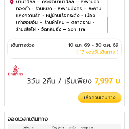
บานาฮิลล์ – กระเช้าบานาฮิลล์ – สะพานมือ
ทองคำ - ร้านหยก - สะพานมังกร – สะพาน
แห่งความรัก - หมู่บ้านเรือกระด้ง - เมือง
เก่าฮอยอัน – ร้านผ้าไหม – ตลาดฮาน -
ร้านเยื่อไผ่ - วัดหลินอึ่ง – Son Tra
Marina Café
พิเศษ อาหารกลางวันบนบานาฮิลล์ -
เดินทางช่วง
10 ส.ค. 69 - 30 ต.ค. 69
ขนมปังพื้นเมือง
( 17 ช่วงวันเดินทาง )
4
ดาว
3วัน 2คืน
/ เริ่มเพียง
7,997
บ.
เลือกวันเดินทาง
จองเวลาเดินทาง
วันที่เดินทาง
ผู้ใหญ่
(พักคู่)
ราคาอื่นๆ
Group Size