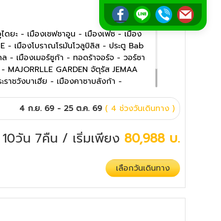
ูไดยะ - เมืองเชฟชาอูน - เมืองเฟซ - เมือง
- เมืองโบราณโรมันโวลูบิลิส - ประตู Bab
 - เมืองเมอร์ซูก้า - ทอดร้าจอร์จ - วอร์ซา
เกซ - MAJORRLLE GARDEN จัตุรัส JEMAA
ะราชวังบาเฮีย - เมืองคาซาบลังก้า -
4 ก.ย. 69 - 25 ต.ค. 69
( 4 ช่วงวันเดินทาง )
10วัน 7คืน
/ เริ่มเพียง
80,988
บ.
เลือกวันเดินทาง