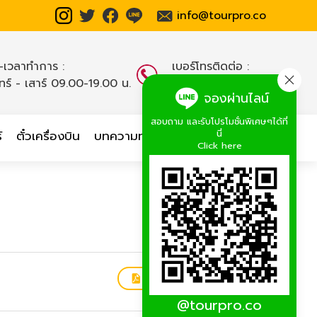
info@tourpro.co
น-เวลาทำการ :
เบอร์โทรติดต่อ :
นทร์ - เสาร์ 09.00-19.00 น.
02-254-9334-8
,
จองผ่านไลน์
สอบถาม และรับโปรโมชั่นพิเศษๆได้ที่
นี่
์
ตั๋วเครื่องบิน
บทความท่องเที่ยว
เกี่ยวกับเรา
Click here
ดาวน์โหลดโปรแกรมทัวร์
@tourpro.co