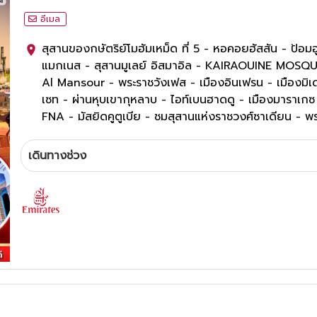
อีเมล
สุสานของกษัตริย์โมฮัมเหม็ด ที่ 5 - หอคอยฮัสสัน - ป้อมอ
แมกเนส - สุสานมูเลย์ อิสมาอิล - KAIRAOUINE MOSQUE 
Al Mansour - พระราชวังเฟส - เมืองอินเฟรน - เมืองมิเดล
เซท - ผ่านหุบเขากุหลาบ - ไอท์เบนฮาดดู - เมืองมารา
FNA - มัสยิดคูตูเบีย - ชมสุสานแห่งราชวงศ์ซาเดียน - พร
โมร็อกโก มอลล์ - สุเหร่าแห่งกษัตริย์ฮัสซันที่ 2
4
ดาว
เดินทางช่วง