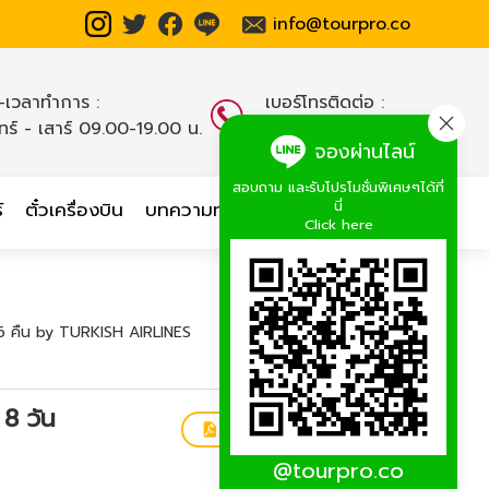
info@tourpro.co
น-เวลาทำการ :
เบอร์โทรติดต่อ :
นทร์ - เสาร์ 09.00-19.00 น.
02-254-9334-8
,
จองผ่านไลน์
สอบถาม และรับโปรโมชั่นพิเศษๆได้ที่
นี่
์
ตั๋วเครื่องบิน
บทความท่องเที่ยว
เกี่ยวกับเรา
Click here
ัน 6 คืน by TURKISH AIRLINES
 8 วัน
ดาวน์โหลดโปรแกรมทัวร์
@tourpro.co