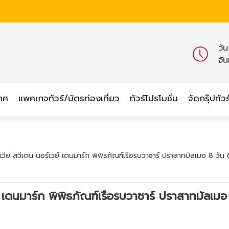
วั
จั
เทศ
แพคเกจทัวร์/บัตรท่องเที่ยว
ทัวร์โปรโมชั่น
จัดกรุ๊ปทัวร
นเวีย สวีเดน นอร์เวย์ เดนมาร์ก พิพิธภัณฑ์เรือรบวาซาร์ ปราสาทมัลเมอ 8 ว
์ เดนมาร์ก พิพิธภัณฑ์เรือรบวาซาร์ ปราสาทมัลเมอ