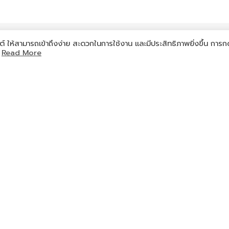
ผู้ใหญ่
(พักคู่)
ผู้ใหญ่
(พักเดี่ยว)
ราคาอ
ต์ ให้สามารถเข้าถึงง่าย สะดวกในการใช้งาน และมีประสิทธิภาพยิ่งขึ้น การก
ท
Read More
82,990
97,990
แส
82,990
97,990
แส
78,990
93,990
แส
85,990
101,990
แส
89,990
105,990
แส