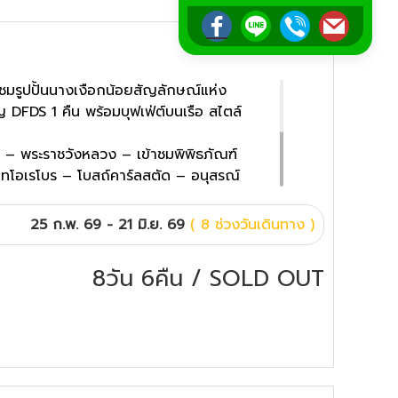
ชมรูปปั้นนางเงือกน้อยสัญลักษณ์แห่ง
DFDS 1 คืน พร้อมบุฟเฟ่ต์บนเรือ สไตล์
 – พระราชวังหลวง – เข้าชมพิพิธภัณฑ์
าทโอเรโบร – โบสถ์คาร์ลสตัด – อนุสรณ์
เมนโคลเลน – ถนนคาร์ล โยฮันน์ เกท –
สำราญหรู DFDS - รูปปั้นเงือกน้อย – ท่า
25 ก.พ. 69 - 21 มิ.ย. 69
( 8 ช่วงวันเดินทาง )
พุแห่งราชินีเกฟิออน – พระราชวังคริสเตียน
8วัน 6คืน
/
SOLD OUT