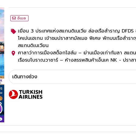
อีเมล
เยือน 3 ประเทศแห่งสแกนดิเนเวีย ล่องเรือสำราญ DFDS 
โคเปนเฮเกน เข้าชมปราสาทมัลเมอ พิเศษ พักบนเรือสำราญ 
สแกนดิเนเวียน
ศาลาว่าการเมืองสต็อกโฮล์ม – ย่านเมืองเก่ากัมลา สแตน
เรือรบโบราณวาซาร์ – ห้างสรรพสินค้าเอ็นเค NK - ปราส
สถานสันติภาพ - อุทยานฟรอกเนอร์ – ลานกระโดดสกีฮอล
พระราชวังหลวง ออสโล – อาคารรัฐสภา ออสโล – ล่องเรือ
เดินทางช่วง
เรือนูฮาวน์ - จัตุรัสมัลเมอ – เข้าชมปราสาทมัลเมอ – น้ำ
บอร์ก – พระราชวังอมาเลียนบอร์ก – ถนนสตรอยก์
3
ดาว