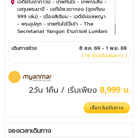
เจดีย์โบตาทาวน์ - เทพทันใจ - เทพกระซิบ -
เจตุนพระยาจี - เจดีย์ชเวดากอง (จุดเทียน
999 เล่ม) - เมืองสิเรียม - เจดีย์เยเลพญา
- พระอุปคุต - เทพทันใจไจ๊เข้า - The
Secretariat Yangon ร้านกาแฟ Lumbini
Tea Room
5
ดาว
เดินทางช่วง
8 ส.ค. 69 - 1 พ.ย. 69
( 16 ช่วงวันเดินทาง )
2วัน 1คืน
/ เริ่มเพียง
8,999
บ.
เลือกวันเดินทาง
จองเวลาเดินทาง