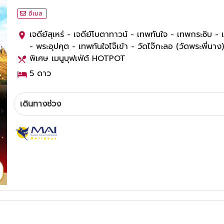
อีเมล
เจดีย์สุเหร่ - เจดีย์โบตาทาวน์ - เทพทันใจ - เทพกระซิบ -
- พระอุปคุต - เทพทันใจไจ๊เข้า - วัดไจ๊กะลอ (วัดพระพี่นาง)
พิเศษ เมนูบุฟเฟ่ต์ HOTPOT
5
ดาว
เดินทางช่วง