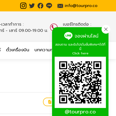
info@tourpro.co
น-เวลาทำการ :
เบอร์โทรติดต่อ :
นทร์ - เสาร์ 09.00-19.00 น.
02-254-9334-8
,
จองผ่านไลน์
สอบถาม และรับโปรโมชั่นพิเศษๆได้ที่
นี่
์
ตั๋วเครื่องบิน
บทความท่องเที่ยว
เกี่ยวกับเรา
Click here
ดาวน์โหลดโปรแกรมทัวร์
@tourpro.co