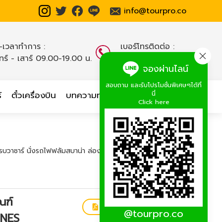
info@tourpro.co
น-เวลาทำการ :
เบอร์โทรติดต่อ :
นทร์ - เสาร์ 09.00-19.00 น.
02-254-9334-8
,
จองผ่านไลน์
สอบถาม และรับโปรโมชั่นพิเศษๆได้ที่
นี่
์
ตั๋วเครื่องบิน
บทความท่องเที่ยว
เกี่ยวกับเรา
Click here
ือรบวาซาร์ นั่งรถไฟฟลัมสบาน่า ล่องเรือสำราญ DFDS 8 วัน 6
ณฑ์
ดาวน์โหลดโปรแกรมทัวร์
@tourpro.co
INES