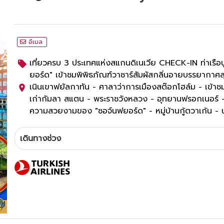
อีเมล
เที่ยวครบ 3 ประเทศแห่งสแกนดิเนเวีย CHECK-IN ท่าเรือน
ยอร์ด" เข้าชมพิพิธภัณฑ์วาซาร์สัมผัสกลิ่นอายบรรยากาศ
เนินเขาฟยัลกาทัน - ศาลาว่าการเมืองสต๊อกโฮล์ม - เข้าช
เก่ากัมลา สแตน - พระราชวังหลวง - อุทยานฟรอกเนอร์ 
ความสวยงามของ "ซอจ์นฟยอร์ด" - หมู่บ้านกู้ตวาเก้น -
เซ่น - ถนนคาร์ล โยฮันน์ เกท - พระราชวังหลวง ออสโล 
DFDS - รูปปั้นเงือกน้อย - น้ำพุแห่งราชินีเกฟิออน - พระ
เดินทางช่วง
นบอร์ก - ศาลาว่าการเมืองโคเปนเฮเกน - ท่าเรือนูฮาวน์
บุฟเฟ่ต์สไตล์สแกนดิเนเวีย
3
ดาว