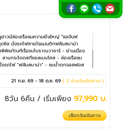
ูฮาวน์ล่องเรือชมความยิ่งใหญ่ "ซอจ์นฟ
สุดซิล นั่งรถไฟสายโรแมนติกฟลัมสบาน่า
มพิพิธภัณฑ์เรือรบโบราณวาซาร์ - ย่านเมือง
- ลานกระโดดสกีซอลเมนโคล - ล่องเรือชม
 นั่งรถไฟ "ฟลัมสบาน่า" - ชมน้ำตกจอสฟอส
- อาคารรัฐสภาออสโล - ล่องเรือสำราญ
ราชวังคริสเตียนบอร์ก - พระราชวังอมาเลีย
21 ก.ย. 69 - 18 ต.ค. 69
( 2 ช่วงวันเดินทาง )
 - ถนนสตรอยก์
8วัน 6คืน
/ เริ่มเพียง
97,990
บ.
เลือกวันเดินทาง