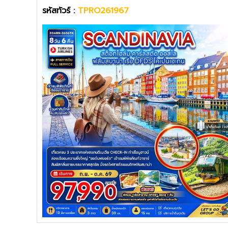
รหัสทัวร์ :
TPRO261967