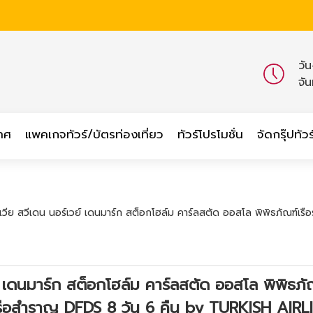
วั
จั
เทศ
แพคเกจทัวร์/บัตรท่องเที่ยว
ทัวร์โปรโมชั่น
จัดกรุ๊ปทัวร
นเวีย สวีเดน นอร์เวย์ เดนมาร์ก สต็อกโฮล์ม คาร์ลสตัด ออสโล พิพิธภัณฑ์เร
ย์ เดนมาร์ก สต็อกโฮล์ม คาร์ลสตัด ออสโล พิพิธภั
งเรือสำราญ DFDS 8 วัน 6 คืน by TURKISH AIRL