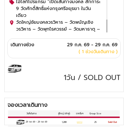
ไฮไลท์โปรแกรม “เปิดเส้นทางมงคล สักการะ
9 วัดศักดิ์สิทธิ์แห่งกรุงศรีอยุธยา ในวัน
เดียว
วัดใหญ่ชัยมงคลวรวิหาร – วัดพนัญเชิง
วรวิหาร – วัดพุทไธศวรรย์ – วัดมหาธาตุ –
วัดราชบูรณะ - วิหารพระมงคลบพิตร - วัด
พระศรีสรรญเพชญ์ – วัดหน้าพระเมรุ - วัด
เดินทางช่วง
29 ก.ค. 69 - 29 ก.ค. 69
ธรรมิกราช
( 1 ช่วงวันเดินทาง )
1วัน
/
SOLD OUT
จองเวลาเดินทาง
วันที่เดินทาง
ผู้ใหญ่
(พักคู่)
ราคาอื่นๆ
Group Size
29 ก.ค. 69
-
29 ก.ค. 69
1,288
แสดง
25
Sold Out