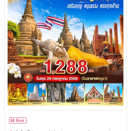
อีเมล