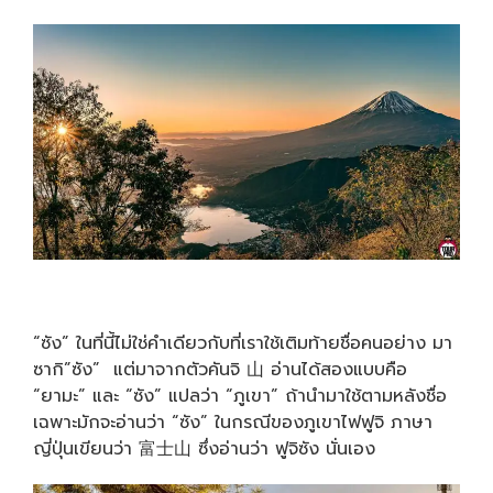
“ซัง” ในที่นี้ไม่ใช่คำเดียวกับที่เราใช้เติมท้ายชื่อคนอย่าง มา
ซากิ”ซัง” แต่มาจากตัวคันจิ 山 อ่านได้สองแบบคือ
“ยามะ” และ “ซัง” แปลว่า “ภูเขา” ถ้านำมาใช้ตามหลังชื่อ
เฉพาะมักจะอ่านว่า “ซัง” ในกรณีของภูเขาไฟฟูจิ ภาษา
ญี่ปุ่นเขียนว่า 富士山 ซึ่งอ่านว่า ฟูจิซัง นั่นเอง