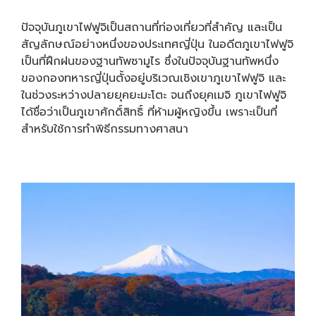
ปัจจุบันภูเขาไฟฟูจิเป็นสถานที่ท่องเที่ยวที่สำคัญ และเป็น
สัญลักษณ์อย่างหนึ่งของประเทศญี่ปุ่น ในอดีตภูเขาไฟฟูจิ
เป็นที่ฝึกฝนของฐานทัพซามูไร ซึ่งในปัจจุบันฐานทัพหนึ่ง
ของกองทหารญี่ปุ่นตั้งอยู่บริเวณเชิงเขาภูเขาไฟฟูจิ และ
ในช่วงระหว่างปลายยุคยะมะโตะ จนถึงยุคเมจิ ภูเขาไฟฟูจิ
ได้ชื่อว่าเป็นภูเขาศักดิ์สิทธิ์ ที่ห้ามผู้หญิงขึ้น เพราะเป็นที่
สำหรับใช้การทำพิธีกรรมทางศาสนา