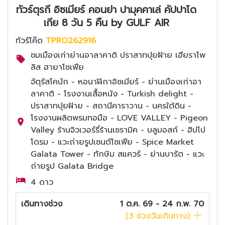
ทัวร์ตุรกี อิซเมียร์ คอนย่า ปามุคคาเล่ คัปปาโด
เกีย 8 วัน 5 คืน by GULF AIR
ทัวร์โค๊ด
TPRO262916
ชมเมืองเก่าย่านอาลาคาติ ปราสาทปุยฝ้าย เฮียราโพ
ลิส ฮายาโซเฟีย
จัตุรัสโคนัก - หอนาฬิกาอิซเมียร์ - ย่านเมืองเก่าอา
ลาคาติ - โรงงานเสื้อหนัง - Turkish delight -
ปราสาทปุยฝ้าย - สถานีคาราวาน - นครใต้ดิน -
โรงงานผลิตพรมทอมือ - LOVE VALLEY - Pigeon
Valley ร้านจิวเวอร์รี่ร้านเซรามิค - บลูมอสก์ - ฮิปโป
โดรม - แวะถ่ายรูปเซนต์โซเฟีย - Spice Market
Galata Tower - ทักษิม สแควร์ - ย่านบารัต - แวะ
ถ่ายรูป Galata Bridge
4 ดาว
เดินทางช่วง
1 ต.ค. 69 - 24 ก.พ. 70
(
3
ช่วงวันเดินทาง)