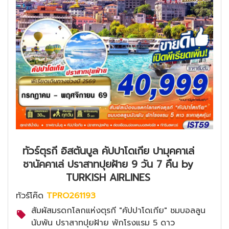
ทัวร์ตุรกี อิสตันบูล คัปปาโดเกีย ปามุคคาเล่
ชานัคคาเล่ ปราสาทปุยฝ้าย 9 วัน 7 คืน by
TURKISH AIRLINES
ทัวร์โค๊ด
TPRO261193
สัมผัสมรดกโลกแห่งตุรกี "คัปปาโดเกีย" ชมบอลลูน
นับพัน ปราสาทปุยฝ้าย พักโรงแรม 5 ดาว