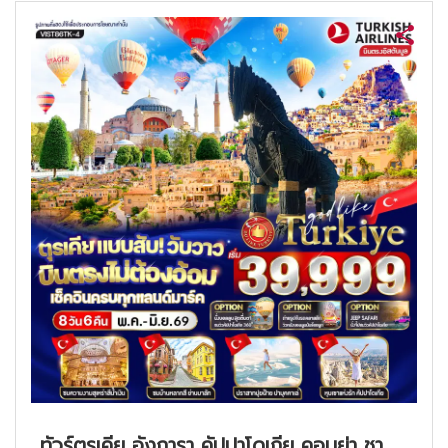
ทัวร์ตุรเคีย อังการา คัปปาโดเกีย คอนย่า ชา