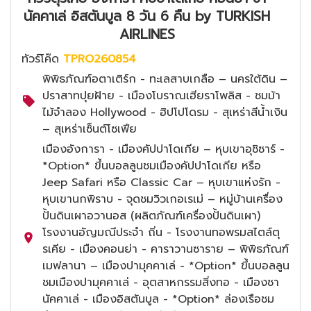
นัคคาเล่ อิสตันบูล 8 วัน 6 คืน by TURKISH
AIRLINES
ทัวร์โค๊ด
TPRO260854
พิพิธภัณฑ์อตาเติร์ก - ทะเลสาบเกลือ – นครใต้ดิน –
ปราสาทปุยฝ้าย - เมืองโบราณเฮียราโพลิส - ชมม้า
ไม้จำลอง Hollywood - ฮิปโปโดรม - สุเหร่าสีน้ำเงิน
– สุเหร่าเซ็นต์โซเฟีย
เมืองอังการา - เมืองคัปปาโดเกีย – หุบเขาอุชิซาร์ -
*Option* ขึ้นบอลลูนชมเมืองคัปปาโดเกีย หรือ
Jeep Safari หรือ Classic Car – หุบเขาแห่งรัก -
หุบเขานกพิราบ - จุดชมวิวเกอเรเม่ – หมู่บ้านเครื่อง
ปั้นดินเผาอวานอส (ผลิตภัณฑ์เครื่องปั้นดินเผา)
โรงงานอัญมณีประจำ ถิ่น - โรงงานทอพรมสไตล์ตุ
รเคีย - เมืองคอนย่า - คาราวานซาราย – พิพิธภัณฑ์
เมฟลานา – เมืองปามุคคาเล่ - *Option* ขึ้นบอลลูน
ชมเมืองปามุคคาเล่ - อุตสาหกรรมสิ่งทอ - เมืองชา
นัคคาเล่ - เมืองอิสตันบูล - *Option* ล่องเรือชม