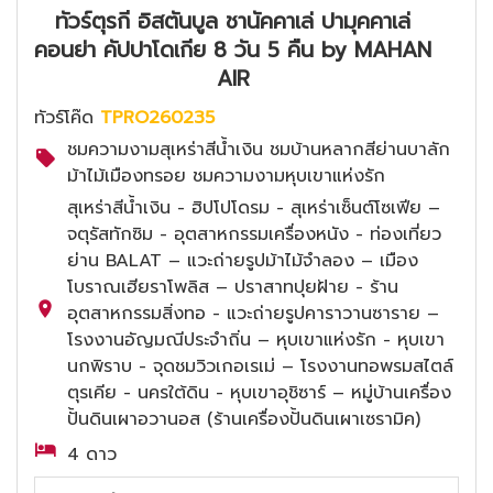
ทัวร์ตุรกี อิสตันบูล ชานัคคาเล่ ปามุคคาเล่
คอนย่า คัปปาโดเกีย 8 วัน 5 คืน by MAHAN
AIR
ทัวร์โค๊ด
TPRO260235
ชมความงามสุเหร่าสีน้ำเงิน ชมบ้านหลากสีย่านบาลัก
ม้าไม้เมืองทรอย ชมความงามหุบเขาแห่งรัก
สุเหร่าสีน้ำเงิน - ฮิปโปโดรม - สุเหร่าเซ็นต์โซเฟีย –
จตุรัสทักซิม - อุตสาหกรรมเครื่องหนัง - ท่องเที่ยว
ย่าน BALAT – แวะถ่ายรูปม้าไม้จำลอง – เมือง
โบราณเฮียราโพลิส – ปราสาทปุยฝ้าย - ร้าน
อุตสาหกรรมสิ่งทอ - แวะถ่ายรูปคาราวานซาราย –
โรงงานอัญมณีประจำถิ่น – หุบเขาแห่งรัก - หุบเขา
นกพิราบ - จุดชมวิวเกอเรเม่ – โรงงานทอพรมสไตล์
ตุรเคีย - นครใต้ดิน - หุบเขาอุชิซาร์ – หมู่บ้านเครื่อง
ปั้นดินเผาอวานอส (ร้านเครื่องปั้นดินเผาเซรามิค)
4 ดาว