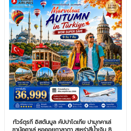
ทัวร์ตุรกี อิสตันบูล คัปปาโดเกีย ปามุกคาเล่
ชานัคคาเล่ หอคอยกาลาตา สุเหร่าสีน้ำเงิน 8