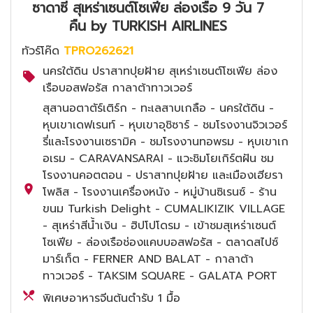
ซาดาซี สุเหร่าเซนต์โซเฟีย ล่องเรือ 9 วัน 7
คืน by TURKISH AIRLINES
ทัวร์โค๊ด
TPRO262621
นครใต้ดิน ปราสาทปุยฝ้าย สุเหร่าเซนต์โซเฟีย ล่อง
เรือบอสฟอรัส กาลาต้าทาวเวอร์
สุสานอตาตัร์เติร์ก - ทะเลสาบเกลือ - นครใต้ดิน -
หุบเขาเดฟเรนท์ - หุบเขาอุชิซาร์ - ชมโรงงานจิวเวอร์
รี่และโรงงานเซรามิค - ชมโรงงานทอพรม - หุบเขาเก
อเรม - CARAVANSARAI - แวะชิมโยเกิร์ตฝัน ชม
โรงงานคอตตอน - ปราสาทปุยฝ้าย และเมืองเฮียรา
โพลิส - โรงงานเครื่องหนัง - หมู่บ้านซิเรนซ์ - ร้าน
ขนม Turkish Delight - CUMALIKIZIK VILLAGE
- สุเหร่าสีน้ำเงิน - ฮิปโปโดรม - เข้าชมสุเหร่าเซนต์
โซเฟีย - ล่องเรือช่องแคบบอสฟอรัส - ตลาดสไปซ์
มาร์เก็ต - FERNER AND BALAT - กาลาต้า
ทาวเวอร์ - TAKSIM SQUARE - GALATA PORT
พิเศษอาหารจีนต้นตำรับ 1 มื้อ