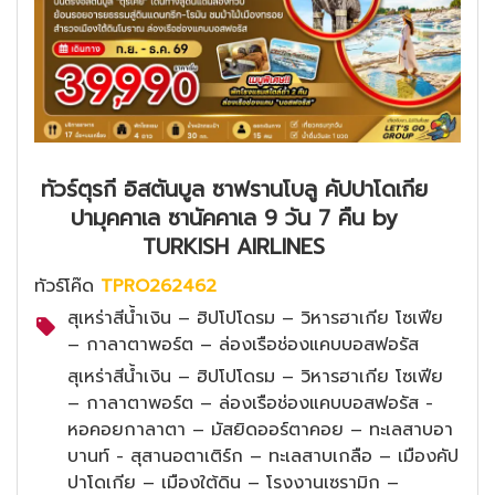
ทัวร์ตุรกี อิสตันบูล ซาฟรานโบลู คัปปาโดเกีย
ปามุคคาเล ซานัคคาเล 9 วัน 7 คืน by
TURKISH AIRLINES
ทัวร์โค๊ด
TPRO262462
สุเหร่าสีน้ำเงิน – ฮิปโปโดรม – วิหารฮาเกีย โซเฟีย
– กาลาตาพอร์ต – ล่องเรือช่องแคบบอสฟอรัส
สุเหร่าสีน้ำเงิน – ฮิปโปโดรม – วิหารฮาเกีย โซเฟีย
– กาลาตาพอร์ต – ล่องเรือช่องแคบบอสฟอรัส -
หอคอยกาลาตา – มัสยิดออร์ตาคอย – ทะเลสาบอา
บานท์ - สุสานอตาเติร์ก – ทะเลสาบเกลือ – เมืองคัป
ปาโดเกีย – เมืองใต้ดิน – โรงงานเซรามิก –