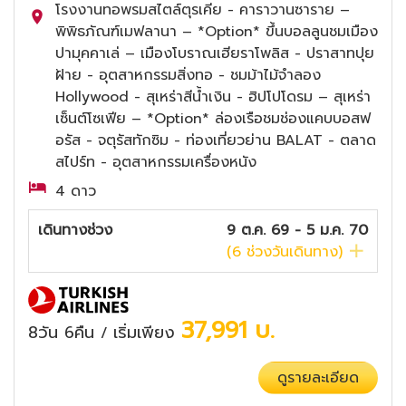
โรงงานทอพรมสไตล์ตุรเคีย - คาราวานซาราย –
พิพิธภัณฑ์เมฟลานา – *Option* ขึ้นบอลลูนชมเมือง
ปามุคคาเล่ – เมืองโบราณเฮียราโพลิส - ปราสาทปุย
ฝ้าย - อุตสาหกรรมสิ่งทอ - ชมม้าไม้จำลอง
Hollywood - สุเหร่าสีน้ำเงิน - ฮิปโปโดรม – สุเหร่า
เซ็นต์โซเฟีย – *Option* ล่องเรือชมช่องแคบบอสฟ
อรัส - จตุรัสทักซิม - ท่องเที่ยวย่าน BALAT - ตลาด
สไปร์ท - อุตสาหกรรมเครื่องหนัง
4 ดาว
เดินทางช่วง
9 ต.ค. 69 - 5 ม.ค. 70
(
6
ช่วงวันเดินทาง)
37,991
บ.
8วัน 6คืน
เริ่มเพียง
/
ดูรายละเอียด