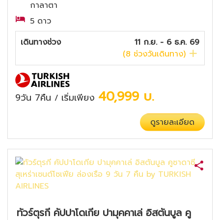
กาลาตา
5 ดาว
เดินทางช่วง
11 ก.ย. - 6 ธ.ค. 69
(
8
ช่วงวันเดินทาง)
40,999
บ.
9วัน 7คืน
เริ่มเพียง
/
ดูรายละเอียด
ทัวร์ตุรกี คัปปาโดเกีย ปามุคคาเล่ อิสตันบูล คู