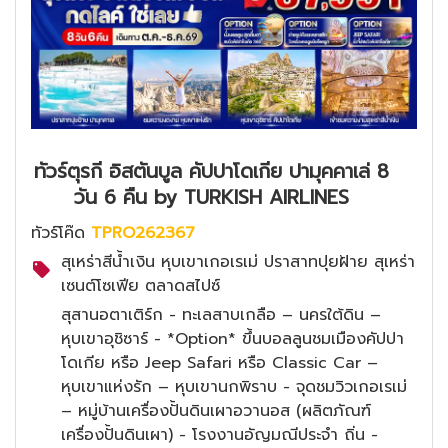
ทัวร์ตุรกี อิสตันบูล คัปปาโดเกีย ปามุคคาเล่ 8
วัน 6 คืน by TURKISH AIRLINES
ทัวร์โค๊ด
TPRO262367
สุเหร่าสีน้ำเงิน หุบเขาเกอเรเม่ ปราสาทปุยฝ้าย สุเหร่า
เซนต์โซเฟีย ตลาดสไปซ์
สุสานอตาเติร์ก - ทะเลสาบเกลือ – นครใต้ดิน –
หุบเขาอุชิซาร์ - *Option* ขึ้นบอลลูนชมเมืองคัปปา
โดเกีย หรือ Jeep Safari หรือ Classic Car –
หุบเขาแห่งรัก – หุบเขานกพิราบ - จุดชมวิวเกอเรเม่
– หมู่บ้านเครื่องปั้นดินเผาอวานอส (ผลิตภัณฑ์
เครื่องปั้นดินเผา) - โรงงานอัญมณีประจำ ถิ่น -