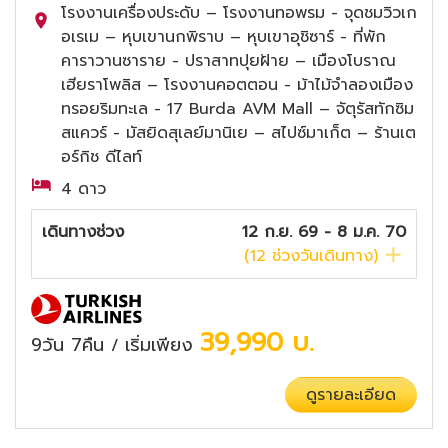
โรงงานเครื่องประดับ – โรงงานทอพรม - จุดชมวิวเก
อเรเม – หุบเขานกพิราบ – หุบเขาอุชิซาร์ - ที่พัก
คาราวานซาราย - ปราสาทปุยฝ้าย – เมืองโบราณ
เฮียราโพลิส – โรงงานคอตตอน - ม้าไม้จำลองเมือง
ทรอยริมทะเล - 17 Burda AVM Mall – จัตุรัสทักซิม
สแควร์ - มัสยิดสุเลย์มานิเย – สไปซ์มาเก็ต – ร้านเต
อร์กิช ดีไลท์
4 ดาว
เดินทางช่วง
12 ก.ย. 69 - 8 ม.ค. 70
(
12
ช่วงวันเดินทาง)
39,990
บ.
9วัน 7คืน
เริ่มเพียง
/
ดูรายละเอียด