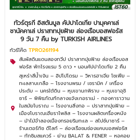
ทัวร์ตุรกี อิสตันบูล คัปปาโดเกีย ปามุคคาเล่
ชานัคคาเล่ ปราสาทปุยฝ้าย ล่องเรือบอสฟอรัส
9 วัน 7 คืน by TURKISH AIRLINES
ทัวร์โค๊ด
TPRO261194
สัมผัสดินแดนสองทวีป ปราสาทปุยฝ้าย ล่องเรือบอส
ฟอรัส พักโรงแรม 5 ดาว + นอนคัปปาโดเกีย 2 คืน
สุเหร่าสีน้ำเงิน – ฮิปโปโดรม – วิหารฮาเจีย โซเฟีย –
ทะเลสาบเกลือ – โรงงานพรม / เซรามิค / เครื่อง
ประดับ – นครใต้ดิน – หุบเขานกพิราบ – หุบเขาอุซิ
ซาร์ – พิพิธภัณฑ์กลางแจ้งเกอราเม่ - กองคาราวาน
ในสมัยโบราณ – โรงงานสิ่งทอ – ปราสาทปุยฝ้าย –
เมืองโบราณเฮียราโพลิส – โรงงานผลิตเครื่องหนัง
– ม้าไม้จำลองเมืองทรอยริมทะเล – สไปซ์บาซาร์ –
ร้านเตอร์กิช ดีไลท์ – ล่องเรือชมช่องแคบบอสฟอรัส
– ทักซิมสแควร์ - ย่าน BALAT & FENER – หอคอย