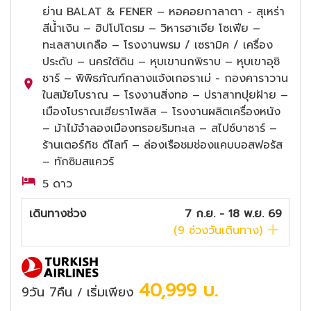
ย่าน BALAT & FENER – หอคอยกาลาตา - สุเหร่า
สีน้ำเงิน – ฮิปโปโดรม – วิหารฮาเจีย โซเฟีย –
ทะเลสาบเกลือ – โรงงานพรม / เซรามิค / เครื่อง
ประดับ – นครใต้ดิน – หุบเขานกพิราบ – หุบเขาอุซิ
ซาร์ – พิพิธภัณฑ์กลางแจ้งเกอราเม่ - กองคาราวาน
ในสมัยโบราณ – โรงงานสิ่งทอ – ปราสาทปุยฝ้าย –
เมืองโบราณเฮียราโพลิส – โรงงานผลิตเครื่องหนัง
– ม้าไม้จำลองเมืองทรอยริมทะเล – สไปซ์บาซาร์ –
ร้านเตอร์กิช ดีไลท์ – ล่องเรือชมช่องแคบบอสฟอรัส
– ทักซิมสแควร์
5 ดาว
เดินทางช่วง
7 ก.ย. - 18 พ.ย. 69
(
9
ช่วงวันเดินทาง)
40,999
บ.
9วัน 7คืน
เริ่มเพียง
/