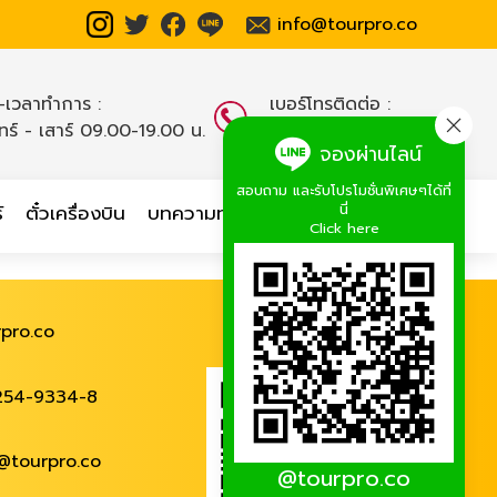
info@tourpro.co
น-เวลาทำการ :
เบอร์โทรติดต่อ :
นทร์ - เสาร์ 09.00-19.00 น.
02-254-9334-8
,
จองผ่านไลน์
สอบถาม และรับโปรโมชั่นพิเศษๆได้ที่
นี่
์
ตั๋วเครื่องบิน
บทความท่องเที่ยว
เกี่ยวกับเรา
Click here
pro.co
254-9334-8
@tourpro.co
@tourpro.co