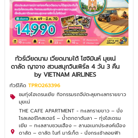
ทัวร์เวียดนาม เวียดนามใต้ โฮจิมินห์ มุยเน่
ดาลัด ญาจาง สวนสนุกวินเพิร์ล 4 วัน 3 คืน
by VIETNAM AIRLINES
ทัวร์โค๊ด
TPRO263396
ชมทุ่งไฮเดรนเยีย กิจกรรมรถจีปตะลุยทะเลทรายขาว
มุยเน่
THE CAFE APARTMENT - ทะเลทรายขาว – นั่ง
โรลเลอร์โคสเตอร์ – น้ำตกดาตันลา – ทุ่งไฮเดรน
เยีย – ทะเลสาบซวนเฮือง – ลานอเนกประสงค์เมือง
ดาลัด – ดาลัด ไนท์ มาร์เก็ต - นั่งกระเช้าลอยฟ้า