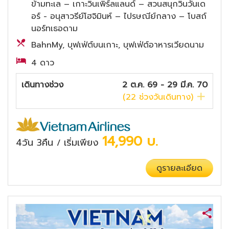
ข้ามทะเล – เกาะวินเพิร์ลแลนด์ – สวนสนุกวินวันเด
อร์ - อนุสาวรีย์โฮจิมินห์ – ไปรษณีย์กลาง – โบสถ์
นอร์ทเธอดาม
BahnMy, บุฟเฟ่ต์บนเกาะ, บุฟเฟ่ต์อาหารเวียดนาม
4 ดาว
เดินทางช่วง
2 ต.ค. 69 - 29 มี.ค. 70
(
22
ช่วงวันเดินทาง)
14,990
บ.
4วัน 3คืน
เริ่มเพียง
/
ดูรายละเอียด