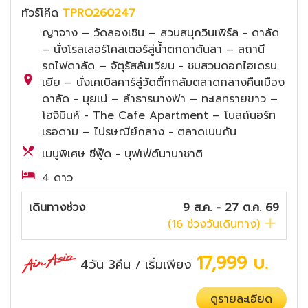
ทัวร์โค๊ด
TPRO260247
ญาจาง – วัดลองเซิน – สวนสนุกวินเพิร์ล - ดาลัด
– นั่งโรลเลอร์โคสเตอร์สู่น้ำตกดาตันลา – สถานี
รถไฟดาลัด – จัตุรัสลัมเวียน - ชมสวนดอกไฮเดรน
เยีย – นั่งเคเบิลคาร์สู่วัดติ๊กกลัมตลาดกลางคืนเมือง
ดาลัด - มุยเน่ – ลำธารนางฟ้า – ทะเลทรายขาว –
โฮจิมินห์ - The Cafe Apartment – โบสถ์นอร์ท
เธอดาม – ไปรษณีย์กลาง - ตลาดเบนถัน
เมนูพิเศษ ซีฟู๊ด - บุฟเฟ่ต์นานาชาติ
4 ดาว
เดินทางช่วง
9 ส.ค. - 27 ต.ค. 69
(
16
ช่วงวันเดินทาง)
17,999
บ.
4วัน 3คืน
เริ่มเพียง
/
ดูรายละเอียด