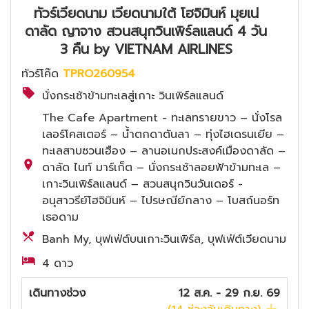
ทัวร์เวียดนาม เวียดนามใต้ โฮจิมินห์ มุยเน่
ดาลัด ญาจาง สวนสนุกวินเพิร์ลแลนด์ 4 วัน
3 คืน by VIETNAM AIRLINES
ทัวร์โค๊ด
TPRO260954
นั่งกระเช้าข้ามทะเลสู่เกาะ วินเพิร์ลแลนด์
The Cafe Apartment - ทะเลทรายขาว – นั่งโรล
เลอร์โคสเตอร์ – น้ำตกดาตันลา – ทุ่งไฮเดรนเยีย –
ทะเลสาบซวนเฮือง – ลานอเนกประสงค์เมืองดาลัด –
ดาลัด ไนท์ มาร์เก็ต – นั่งกระเช้าลอยฟ้าข้ามทะเล –
เกาะวินเพิร์ลแลนด์ – สวนสนุกวินวันเดอร์ -
อนุสาวรีย์โฮจิมินห์ – ไปรษณีย์กลาง – โบสถ์นอร์ท
เธอดาม
Banh My, บุฟเฟ่ต์บนเกาะวินเพิร์ล, บุฟเฟ่ต์เวียดนาม
4 ดาว
เดินทางช่วง
12 ส.ค. - 29 ก.ย. 69