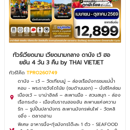
ทัวร์เวียดนาม เวียดนามกลาง ดานัง เว้ ฮอ
ยอัน 4 วัน 3 คืน by THAI VIETJET
ทัวร์โค๊ด
TPRO260749
ดานัง – เว้ – วัดเทียนมู่ – ล่องเรือมังกรชมแม่น้ำ
หอม - พระราชวังไดโน้ย (ชมด้านนอก) – นั่งซิโคล่ชม
เมืองเว้ – บาน่าฮิลล์ – สะพานมือ - สวนสนุก - ล่อง
เรือกระด้ง - เมืองโบราณฮอยอัน สะพานแห่งความ
รัก – รูปปั้นปลามังกร สะพานมังกรพ่นไฟ - วัดหลิ
งอิ๋ง - ตลาดฮาน
พิเศษ อาหารนึ่ง+กุ้งมังกรโต๊ะละ 1 ตัว - SEAFOOD