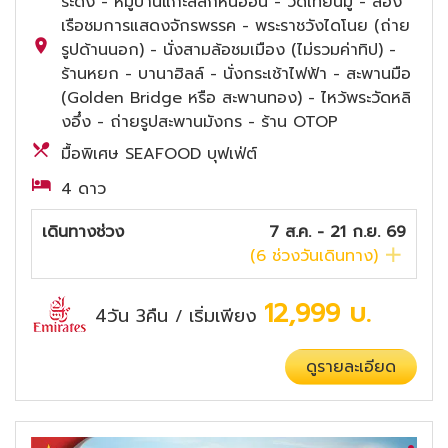
ระด้ง - หมู่บ้านแกะสลักหินอ่อน - วัดเทียนมู่ - ล่อง
เรือชมการแสดงจักรพรรค - พระราชวังไดโนย (ถ่าย
รูปด้านนอก) - นั่งสามล้อชมเมือง (ไม่รวมค่าทิป) -
ร้านหยก - บานาฮิลล์ - นั่งกระเช้าไฟฟ้า - สะพานมือ
(Golden Bridge หรือ สะพานทอง) - ไหว้พระวัดหลิ
งอึ๋ง - ถ่ายรูปสะพานมังกร - ร้าน OTOP
มื้อพิเศษ SEAFOOD บุฟเฟ่ต์
4 ดาว
เดินทางช่วง
7 ส.ค. - 21 ก.ย. 69
(
6
ช่วงวันเดินทาง)
12,999
บ.
4วัน 3คืน
เริ่มเพียง
/
ดูรายละเอียด