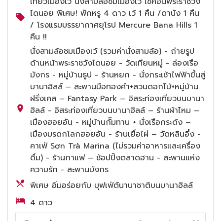
เที่ยวเมืองเว้ นั่งสามล้อชมเมืองเว้ เช็คอินพระราชวัง
ไดนอย พิเศษ! พักหรู 4 ดาว เว้ 1 คืน /ดานัง 1 คืน
/ โรงแรมบรรยากาศยุโรป Mercure Bana Hills 1
คืน !!
นั่งสามล้อชมเมืองเว้ (รวมค่านั่งสามล้อ) - ถ่ายรูป
ด้านหน้าพระราชวังไดนอย - วัดเทียนหมู่ - ล่องเรือ
มังกร - หมู่บ้านธูป - ร้านหยก - นั่งกระเช้าไฟฟ้าขึ้นสู่
บานาฮิลล์ – สะพานมือทองคำ+สวนดอกไม้+หมู่บ้าน
ฝรั่งเศส – Fantasy Park – อิสระท่องเที่ยวบนบานา
ฮิลล์ - อิสระท่องเที่ยวบนบานาฮิลล์ – ร้านผ้าไหม –
เมืองฮอยอัน - หมู่บ้านกั๊มทาน + นั่งเรือกระด้ง –
เมืองมรดกโลกฮอยอัน - ร้านเยื่อไผ่ – วัดหลินอึ๋ง -
คาเฟ่ Sơn Trà Marina (ไม่รวมค่าอาหารและเครื่อง
ดื่ม) - ร้านกาแฟ – ช้อปปิ้งตลาดฮาน - สะพานแห่ง
ความรัก - สะพานมังกร
พิเศษ อิ่มอร่อยกับ บุฟเฟ่ต์นานาชาติบนบานาฮิลล์
4 ดาว