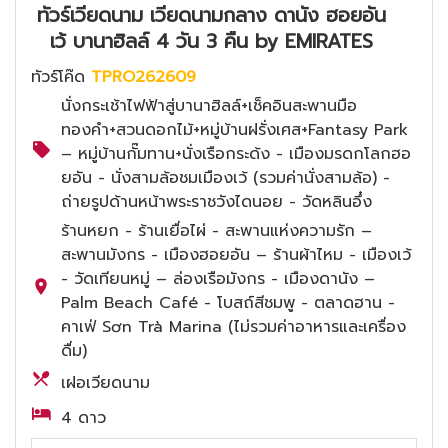
ทัวร์เวียดนาม เวียดนามกลาง ดานัง ฮอยอัน
เว้ บานาฮิลล์ 4 วัน 3 คืน by EMIRATES
ทัวร์โค๊ด
TPRO262609
นั่งกระเช้าไฟฟ้าสู่บานาฮิลล์+เช็คอินสะพานมือ
ทองคำ+สวนดอกไม้+หมู่บ้านฝรั่งเศส+Fantasy Park
– หมู่บ้านกั๊มทาน+นั่งเรือกระด้ง - เมืองมรดกโลกฮอ
ยอัน - นั่งสามล้อชมเมืองเว้ (รวมค่านั่งสามล้อ) -
ถ่ายรูปด้านหน้าพระราชวังไดนอย - วัดหลินอึ๋ง
ร้านหยก - ร้านเยื่อไผ่ - สะพานแห่งความรัก –
สะพานมังกร - เมืองฮอยอัน – ร้านผ้าไหม - เมืองเว้
- วัดเทียนหมู่ – ล่องเรือมังกร - เมืองดานัง –
Palm Beach Café - โบสถ์สีชมพู - ตลาดฮาน -
คาเฟ่ Sơn Trà Marina (ไม่รวมค่าอาหารและเครื่อง
ดื่ม)
เฝอเวียดนาม
4 ดาว