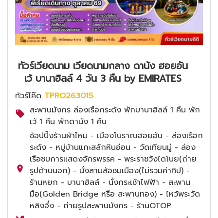
ทัวร์เวียดนาม เวียดนามกลาง ดานัง ฮอยอัน
เว้ บานาฮิลล์ 4 วัน 3 คืน by EMIRATES
ทัวร์โค๊ด
TPRO263015
สะพานมังกร ล่องเรือกระด้ง พักบานาฮิลล์ 1 คืน พัก
เว้ 1 คืน พักดานัง 1 คืน
ช้อปปิ้งร้านผ้าไหม - เมืองโบราณฮอยอัน - ล่องเรือก
ระด้ง - หมู่บ้านแกะสลักหินอ่อน - วัดเทียนมู่ - ล่อง
เรือชมการแสดงจักรพรรค - พระราชวังไดโนย(ถ่าย
รูปด้านนอก) - นั่งสามล้อชมเมือง(ไม่รวมค่าทิป) -
ร้านหยก - บานาฮิลล์ - นั่งกระเช้าไฟฟ้า - สะพาน
มือ(Golden Bridge หรือ สะพานทอง) - ไหว้พระวัด
หลิงอึ๋ง - ถ่ายรูปสะพานมังกร - ร้านOTOP