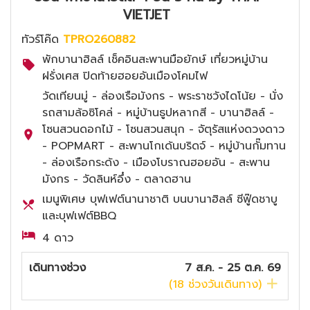
VIETJET
ทัวร์โค๊ด
TPRO260882
พักบานาฮิลล์ เช็คอินสะพานมือยักษ์ เที่ยวหมู่บ้าน
ฝรั่งเศส ปิดท้ายฮอยอันเมืองโคมไฟ
วัดเทียนมู่ - ล่องเรือมังกร - พระราชวังไดโน้ย - นั่ง
รถสามล้อซิโคล่ - หมู่บ้านธูปหลากสี - บานาฮิลล์ -
โซนสวนดอกไม้ - โซนสวนสนุก - จัตุรัสแห่งดวงดาว
- POPMART - สะพานโกเด้นบริดจ์ - หมู่บ้านกั๊มทาน
- ล่องเรือกระด้ง - เมืองโบราณฮอยอัน - สะพาน
มังกร - วัดลินห์อึ๋ง - ตลาดฮาน
เมนูพิเศษ บุฟเฟต์นานาชาติ บนบานาฮิลล์ ซีฟู๊ดชาบู
และบุฟเฟต์BBQ
4 ดาว
เดินทางช่วง
7 ส.ค. - 25 ต.ค. 69
(
18
ช่วงวันเดินทาง)