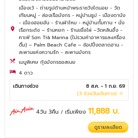
เมืองเว้ - ถ่ายรูปด้านหน้าพระราชวังไดนอย - วัด
เทียนหมู่ - ล่องเรือมังกร - หมู่บ้านธูป - เมืองดานัง
- เมืองฮอยอัน - ร้านผ้าไหม - หมู่บ้านกั๊มทาน + นั่ง
เรือกระด้ง – ร้านหยก - ร้านเยื่อไผ่ –วัดหลินอึ๋ง -
คาเฟ่ Sơn Trà Marina (ไม่รวมค่าอาหารและเครื่อง
ดื่ม) – Palm Beach Cafe – ช้อปปิ้งตลาดฮาน -
สะพานแห่งความรัก - สะพานมังกร
เมนูพิเศษ กุ้งมังกรซอสเนย
4 ดาว
เดินทางช่วง
8 ส.ค. - 1 ก.ย. 69
(
3
ช่วงวันเดินทาง)
11,888
บ.
4วัน 3คืน
เริ่มเพียง
/
ดูรายละเอียด