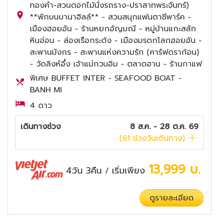
ทองคำ-สวนดอกไม้นั่งรถราง-ปราสาทพระจันทร์)
**พักบนบานาฮิลล์** - สวนสนุกแฟนตาซีพาร์ค -
เมืองฮอยอัน - ร้านหยกอัญมณี - หมู่บ้านแกะสลัก
หินอ่อน - ล่องเรือกระด้ง - เมืองมรดกโลกฮอยอัน -
สะพานมังกร - สะพานแห่งความรัก (คาร์ฟดราก้อน)
- วัดลิงห์อึ๋ง เจ้าแม่กวนอิม - ตลาดฮาน - ร้านกาแฟ
พิเศษ BUFFET INTER - SEAFOOD BOAT -
BANH MI
4 ดาว
เดินทางช่วง
8 ส.ค. - 28 ต.ค. 69
(
61
ช่วงวันเดินทาง)
13,999
บ.
4วัน 3คืน
เริ่มเพียง
/
ดูรายละเอียด