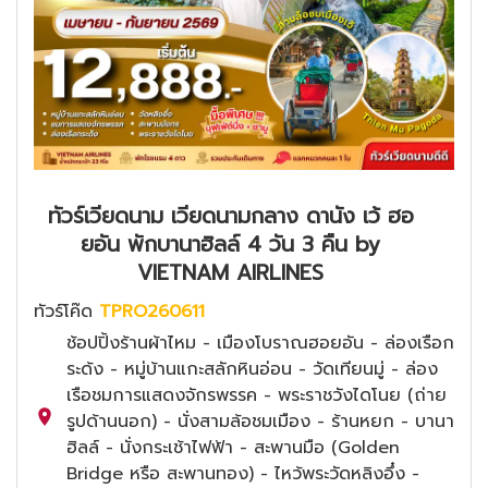
ทัวร์เวียดนาม เวียดนามกลาง ดานัง เว้ ฮอ
ยอัน พักบานาฮิลล์ 4 วัน 3 คืน by
VIETNAM AIRLINES
ทัวร์โค๊ด
TPRO260611
ช้อปปิ้งร้านผ้าไหม - เมืองโบราณฮอยอัน - ล่องเรือก
ระด้ง - หมู่บ้านแกะสลักหินอ่อน - วัดเทียนมู่ - ล่อง
เรือชมการแสดงจักรพรรค - พระราชวังไดโนย (ถ่าย
รูปด้านนอก) - นั่งสามล้อชมเมือง - ร้านหยก - บานา
ฮิลล์ - นั่งกระเช้าไฟฟ้า - สะพานมือ (Golden
Bridge หรือ สะพานทอง) - ไหว้พระวัดหลิงอึ๋ง -