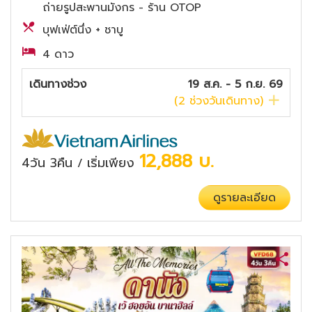
ถ่ายรูปสะพานมังกร - ร้าน OTOP
บุฟเฟ่ต์นึ่ง + ชาบู
4 ดาว
เดินทางช่วง
19 ส.ค. - 5 ก.ย. 69
(
2
ช่วงวันเดินทาง)
12,888
บ.
4วัน 3คืน
เริ่มเพียง
/
ดูรายละเอียด