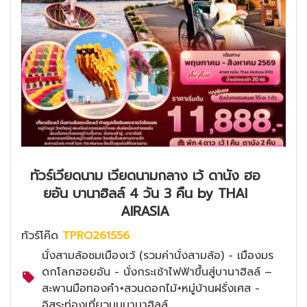
ทัวร์เวียดนาม เวียดนามกลาง เว้ ดานัง ฮอ
ยอัน บานาฮิลล์ 4 วัน 3 คืน by THAI
AIRASIA
ทัวร์โค๊ด
TPRO261556
นั่งสามล้อชมเมืองเว้ (รวมค่านั่งสามล้อ) - เมืองมร
ดกโลกฮอยอัน - นั่งกระเช้าไฟฟ้าขึ้นสู่บานาฮิลล์ –
สะพานมือทองคำ+สวนดอกไม้+หมู่บ้านฝรั่งเศส -
อิสระท่องเที่ยวบนบานาฮิลล์