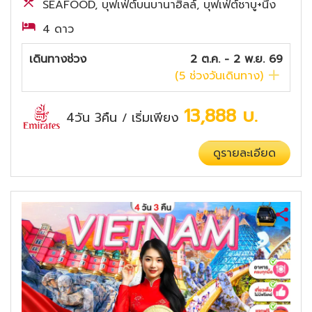
SEAFOOD, บุฟเฟ่ต์บนบานาฮิลล์, บุฟเฟ่ต์ชาบู+นึ่ง
4 ดาว
เดินทางช่วง
2 ต.ค. - 2 พ.ย. 69
(
5
ช่วงวันเดินทาง)
13,888
บ.
4วัน 3คืน
เริ่มเพียง
/
ดูรายละเอียด