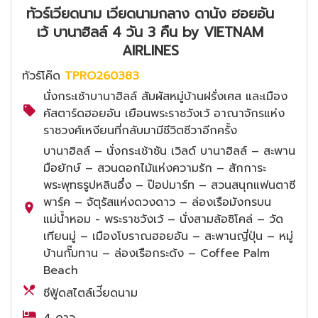
ทัวร์เวียดนาม เวียดนามกลาง ดานัง ฮอยอัน
เว้ บานาฮิลล์ 4 วัน 3 คืน by VIETNAM
AIRLINES
ทัวร์โค๊ด
TPRO260383
นั่งกระเช้าบานาฮิลล์ สัมผัสหมู่บ้านฝรั่งเศส และเมือง
คัสตาร์ดฮอยอัน เยือนพระราชวังเว้ อาณาจักรแห่ง
ราชวงศ์เหงียนที่กลับมามีชีวิตชีวาอีกครั้ง
บานาฮิลล์ – นั่งกระเช้าซัน เวิลด์ บานาฮิลล์ – สะพาน
มือยักษ์ – สวนดอกไม้แห่งความรัก – สักการะ
พระพุทธรูปหลินอึ๋ง – ป๊อปมาร์ท – สวนสนุกแฟนตาซี
พาร์ค – จัตุรัสแห่งดวงดาว – ล่องเรือมังกรบน
แม่น้ำหอม - พระราชวังเว้ – นั่งสามล้อซิโคล่ – วัด
เทียนมู่ – เมืองโบราณฮอยอัน – สะพานญี่ปุ่น – หมู่
บ้านกั๊มทาน – ล่องเรือกระด้ง – Coffee Palm
Beach
ซีฟู้ดสไตล์เว่ียดนาม