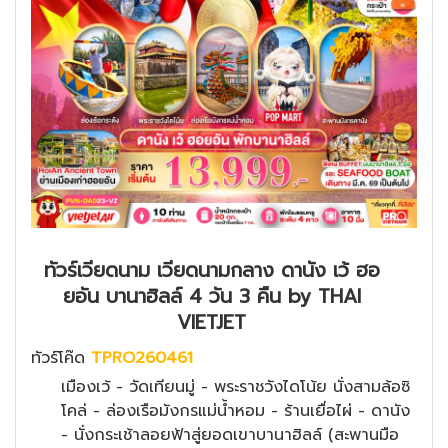
ทัวร์เวียดนาม เวียดนามกลาง ดานัง เว้ ฮอ
ยอัน บานาฮิลล์ 4 วัน 3 คืน by THAI
VIETJET
ทัวร์โค๊ด
TPRO260461
เมืองเว้ - วัดเทียนมู่ - พระราชวังไดโน้ย นั่งสามล้อซิ
โคล่ - ล่องเรือมังกรแม่น้ำหอม - ร้านเยื่อไผ่ - ดานัง
- นั่งกระเช้าลอยฟ้าสู่ยอดเขาบานาฮิลล์ (สะพานมือ