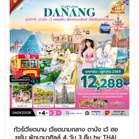
ทัวร์เวียดนาม เวียดนามกลาง ดานัง เว้ ฮอ
ยอัน พักบานาฮิลล์ 4 วัน 3 คืน by THAI