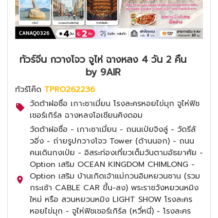
ทัวร์จีน กวางโจว จูไห่ ฉางหลง 4 วัน 2 คืน
by 9AIR
ทัวร์โค๊ด
TPRO262236
วัดต้าฝอซื่อ เกาะซาเมี่ยน โรงละครหอยไข่มุก จูไห่ฟิช
เชอร์เกิร์ล ฉางหลงโอเชียนคิงดอม
วัดต้าฝอซื่อ - เกาะซาเมี่ยน - ถนนเป่ยจิงลู่ - วัดรีลั
วอิ่ง - ถ่ายรูปกวางโจว Tower (ด้านนอก) - ถนน
คนเดินกงเป่ย - อิสระท่องเที่ยวเต็มวันตามอัธยาศัย -
Option เสริม OCEAN KINGDOM CHIMLONG -
Option เสริม บ้านเกิดเจ้าแม่กวนอิมหยวนซาน (รวม
กระเช้า CABLE CAR ขึ้น-ลง) พระราชวังหยวนหมิง
ใหม่ หรือ สวนหยวนหมิง LIGHT SHOW โรงละคร
หอยไข่มุก - จูไห่ฟิชเชอร์เกิร์ล (หวี่หนี่) - โรงละคร