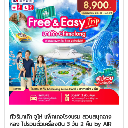
ทัวร์มาเก๊า จูไห่ แพ็คเกจโรงแรม สวนสนุกฉาง
หลง ไม่รวมตั๋วเครื่องบิน 3 วัน 2 คืน by AIR