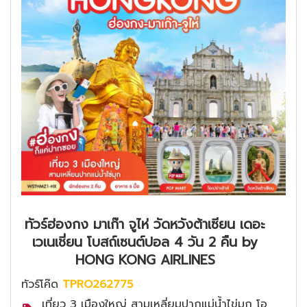
ทัวร์ฮ่องกง มาเก๊า จูไห่ วัดหวังต้าเซียน เดอะ
เวเนเชี่ยน โบสถ์เซนต์ปอล 4 วัน 2 คืน by
HONG KONG AIRLINES
ทัวร์โค๊ด
TPRO262775
เที่ยว 3 เมืองใหญ่ สามเหลี่ยมปากแม่น้ำไข่มุก โอ