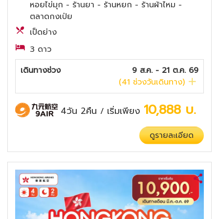
หอยไข่มุก - ร้านยา - ร้านหยก - ร้านผ้าไหม -
ตลาดกงเป่ย
เป็ดย่าง
3 ดาว
เดินทางช่วง
9 ส.ค. - 21 ต.ค. 69
(
41
ช่วงวันเดินทาง)
10,888
บ.
4วัน 2คืน
เริ่มเพียง
/
ดูรายละเอียด