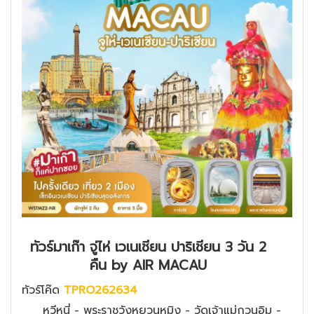
ทัวร์มาเก๊า จู่ไห่ เวเนเชียน ปาริเชียน 3 วัน 2
คืน by AIR MACAU
ทัวร์โค๊ด
TPRO262634
หวีหนี่ - พระราชวังหยวนหมิง - วัดเจ้าแม่กวนอิม -