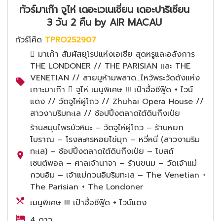
ทัวร์มาเก๊า จูไห่ เดอะเวเนเชี่ยน เดอะปาริเซียน
3 วัน 2 คืน by AIR MACAU
ทัวร์โค๊ด
TPRO252907
 มาเก๊า สัมผัสยุโรปแห่งเอเชีย สุดหรูและอลังการ
THE LONDONER // THE PARISIAN และ THE
VENETIAN // สายมูห้ามพลาด...ไหว้พระวัดดังแห่ง
เกาะมาเก๊า  จูไห่ เมนูพิเศษ !!! เป๋าฮื้อซีฟู๊ด + ไวน์
แดง // วัดจูไห่ผู่โถว // Zhuhai Opera House //
สาวงามริมทะเล // ช้อปปิ้งตลาดใต้ดินก๊งเป่ย
ร้านสมุนไพรบัวหิมะ – วัดจูไห่ผู่โถว – ร้านหยก
โบราณ – โรงละครหอยไข่มุก – หวี่หนี่ (สาวงามริม
ทะเล) – ช้อปปิ้งตลาดใต้ดินก๊งเป่ย – โบสถ์
เซนต์พอล – ศาลเจ้านาจา – ร้านขนม – วัดเจ้าแม่
กวนอิม – เจ้าแม่กวนอิมริมทะเล – The Venetian +
The Parisian + The Londoner
เมนูพิเศษ !!! เป๋าฮื้อซีฟู๊ด + ไวน์แดง
4 ดาว