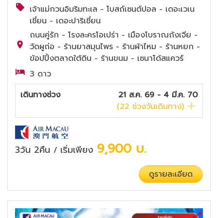
เจ้าแม่กวนอิมริมทะเล - โบสถ์เซนต์ปอล - เดอะเวเน
เชี่ยน - เดอะปาริเชี่ยน
ถนนคู่รัก - โรงละครโอเปร่า - เมืองโบราณถังเจีย -
วัดผูถ่อ - ร้านยาสมุนไพร - ร้านผ้าไหม - ร้านหยก -
ข้อปปิ้งตลาดใต้ดิน - ร้านขนม - เซนาโด้สแควร์
3 ดาว
เดินทางช่วง
21 ส.ค. 69 - 4 มี.ค. 70
(
22
ช่วงวันเดินทาง)
9,900
บ.
3วัน 2คืน
เริ่มเพียง
/
ดูรายละเอียด