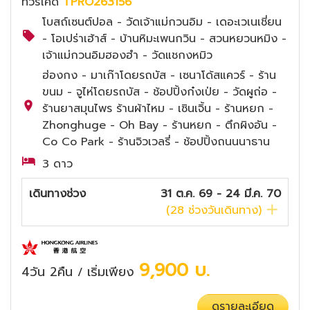
ทัวร์โค๊ด
TPRO263156
โบสถ์เซนต์ปอล - วัดเจ้าแม่กวนอิม - เดอะเวเนเชี่ยน
- โอเปร่าเฮ้าส์ - บ้านหิมะเพนกวิน - สวนหยวนหมิง -
เจ้าแม่กวนอิมฮองฮำ - วัดแชกงหมิว
ฮ่องกง - มาเก๊าโดยรถบัส - เซนาโด้สแควร์ - ร้าน
ขนม - จูไห่โดยรถบัส - ช้อปปิ้งก๋งเป่ย - วัดผูถ่อ -
ร้านยาสมุนไพร ร้านผ้าไหม - เซินเจิ้น - ร้านหยก -
Zhonghuge - Oh Bay - ร้านหยก - ตึกผิงอัน -
Co Co Park - ร้านจิวเวลรี่ - ช้อปปิ้งถนนนาธาน
3 ดาว
เดินทางช่วง
31 ต.ค. 69 - 24 มี.ค. 70
(
28
ช่วงวันเดินทาง)
9,900
บ.
4วัน 2คืน
เริ่มเพียง
/
ดูรายละเอียด