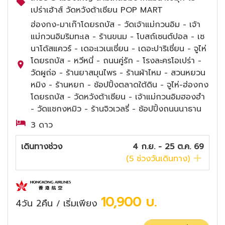
เปร่าเฮ้าส์ วัดหวังต้าเซียน POP MART
ฮ่องกง-มาเก๊าโดยรถบัส - วัดเจ้าแม่กวนอิม - เจ้า
แม่กวนอิมริมทะเล - ร้านขนม - โบสถ์เซนต์ปอล - เซ
นาโด้สแควร์ - เดอะเวเนเชี่ยน - เดอะปาริเชี่ยน - จูไห่
โดยรถบัส - หวีหนี่ - ถนนคู่รัก - โรงละครโอเปร่า -
วัดผูถ่อ - ร้านยาสมุนไพร - ร้านผ้าไหม - สวนหยวน
หมิง - ร้านหยก - ช้อปปิ้งตลาดใต้ดิน - จูไห่-ฮ่องกง
โดยรถบัส - วัดหวังต้าเซียน - เจ้าแม่กวนอิมฮองฮำ
- วัดแชกงหมิว - ร้านจิวเวลรี่ - ช้อปปิ้งถนนนาธาน
3 ดาว
เดินทางช่วง
4 ก.ย. - 25 ต.ค. 69
(
5
ช่วงวันเดินทาง)
10,900
บ.
4วัน 2คืน
เริ่มเพียง
/