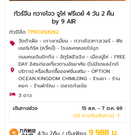
ทัวร์จีน กวางโจว จูไห่ ฟรีเดย์ 4 วัน 2 คืน
by 9 AIR
ทัวร์โค๊ด
TPRO263262
วัดต้าเฝ๋อ - เกาะซาเมี่ยน - กวางโจวทาวเวอร์ - ฟิช
เชอร์เกิร์ล (หวี่หนี่) - โรงละครหอยไข่มุก
ถนนคนเดินปักกิ่ง - จัตุรัสฮัวเฉิง - เมืองจู่ไห่ - FREE
DAY อิสระท่องเที่ยวตามอัธยาศัย (ไม่มีรถและไกด์
บริการ) หรือเลือกซื้อออฟชั่นเสริม - OPTION :
OCEAN KINGDOM CHIMLONG - ร้านยา - ร้าน
หยก - ร้านผ้าไหม - ตลาดก๋งเป่ย
3 ดาว
เดินทางช่วง
15 ส.ค. - 7 ต.ค. 69
(
10
ช่วงวันเดินทาง)
9,988
บ.
4วัน 2คืน
เริ่มเพียง
/