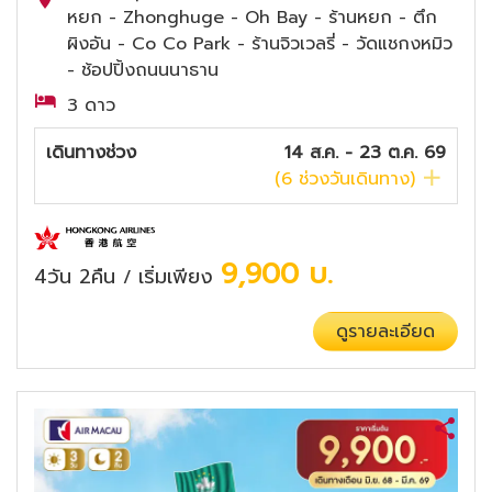
หยก - Zhonghuge - Oh Bay - ร้านหยก - ตึก
ผิงอัน - Co Co Park - ร้านจิวเวลรี่ - วัดแชกงหมิว
- ช้อปปิ้งถนนนาธาน
3 ดาว
เดินทางช่วง
14 ส.ค. - 23 ต.ค. 69
(
6
ช่วงวันเดินทาง)
9,900
บ.
4วัน 2คืน
เริ่มเพียง
/
ดูรายละเอียด