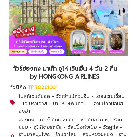
ทัวร์ฮ่องกง มาเก๊า จูไห่ เซินเจิ้น 4 วัน 2 คืน
by HONGKONG AIRLINES
ทัวร์โค๊ด
TPRO261031
โบสถ์เซนต์ปอล - วัดเจ้าแม่กวนอิม - เดอะเวเนเชี่ยน
- โอเปร่าเฮ้าส์ - บ้านหิมะเพนกวิน - เจ้าแม่กวนอิมฮ
องฮำ
ฮ่องกง - มาเก๊าโดยรถบัส - เซนาโด้สแควร์ - ร้าน
ขนม - จูไห่โดยรถบัส - ช้อปปิ้งก๋งเป่ย - วัดผูถ่อ -
ร้านยาสมุนไพร - ร้านผ้าไหม - สวนหยวนหมิง - ร้าน