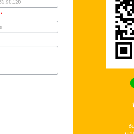
จั
เบอร