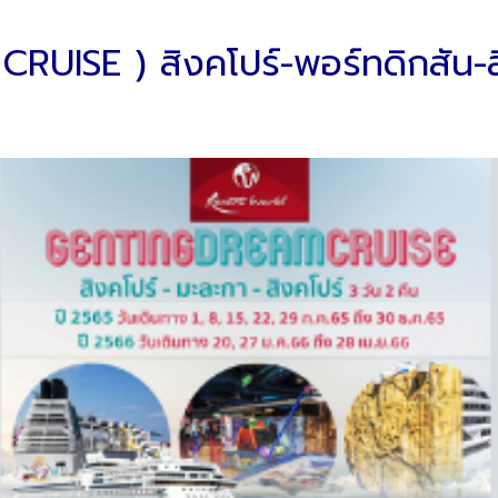
RUISE ) สิงคโปร์-พอร์ทดิกสัน-สิ