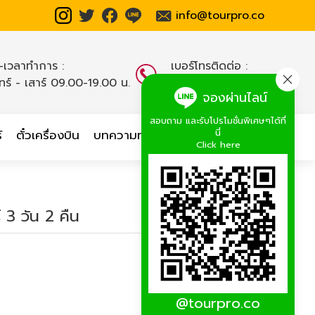
info@tourpro.co
น-เวลาทำการ :
เบอร์โทรติดต่อ :
นทร์ - เสาร์ 09.00-19.00 น.
02-254-9334-8
,
จองผ่านไลน์
สอบถาม และรับโปรโมชั่นพิเศษๆได้ที่
นี่
์
ตั๋วเครื่องบิน
บทความท่องเที่ยว
เกี่ยวกับเรา
Click here
 3 วัน 2 คืน
@tourpro.co