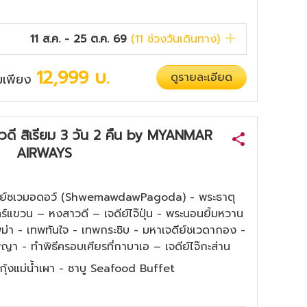
11 ส.ค. - 25 ต.ค. 69
(
11
ช่วงวันเดินทาง)
12,999
บ.
ดูรายละเอียด
ิ่มเพียง
สาวดี สิเรียม 3 วัน 2 คืน by MYANMAR
AIRWAYS
จดีย์ชเวมอดอว์ (ShwemawdawPagoda) - พระธาตุ
ร์แขวน – หงสาวดี – เจดีย์ไจ๊ปุ่น - พระนอนยิ้มหวาน
พม่า - เทพทันใจ - เทพกระซิบ - มหาเจดีย์ชเวดากอง -
พญา - ทำพิธีครอบเศียรที่กาบาเอ – เจดีย์ไจ๊กะส่าน
- กุ้งแม่น้ำเผา - ชาบู Seafood Buffet