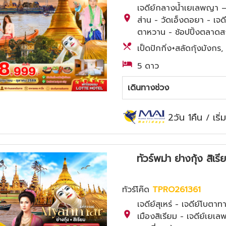
เจดีย์กลางน้ำเยเลพญา – 
ส่าน - วัดเอ็งดอยา - เจด
ตาหวาน - ช้อปปิ้งตลาดส
เป็ดปักกิ่ง+สลัดกุ้งมังก
5 ดาว
เดินทางช่วง
2วัน 1คืน
เริ
/
ทัวร์พม่า ย่างกุ้ง ส
ทัวร์โค๊ด
TPRO261361
เจดีย์สุเหร่ - เจดีย์โบตา
เมืองสิเรียม - เจดีย์เยเล