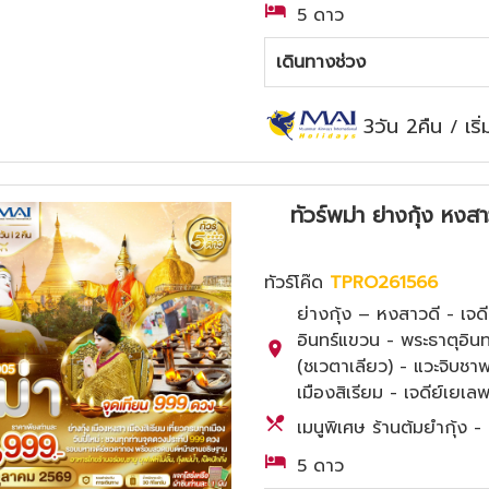
5 ดาว
เดินทางช่วง
3วัน 2คืน
เร
/
ทัวร์พม่า ย่างกุ้ง หง
ทัวร์โค๊ด
TPRO261566
ย่างกุ้ง – หงสาวดี - เ
อินทร์แขวน - พระธาตุอินท
(ชเวตาเลียว) - แวะจิบชา
เมืองสิเรียม - เจดีย์เยเล
เมนูพิเศษ ร้านต้มยำกุ้ง 
5 ดาว