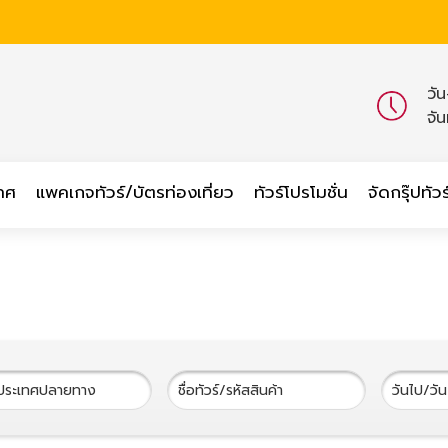
วั
จั
เทศ
แพคเกจทัวร์/บัตรท่องเที่ยว
ทัวร์โปรโมชั่น
จัดกรุ๊ปทัวร