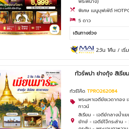
พระพี่นาง)
พิเศษ เมนูบุฟเฟ่ต์ HOT
5 ดาว
เดินทางช่วง
2วัน 1คืน
เริ
/
ทัวร์พม่า ย่างกุ้ง สิ
ทัวร์โค๊ด
TPRO262084
พระมหาเจดีย์ชเวดากอง เ
ทาวน์
สิเรียม - เจดีย์กลางน้ำเ
ยักษ์ - เจดีย์ไจ๊กระส่าน 
กระซิบ - พระนอนตาหวาน 