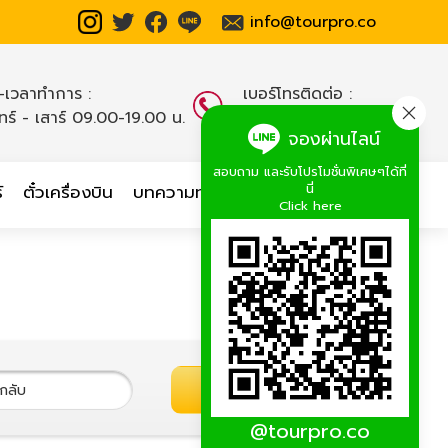
info@tourpro.co
น-เวลาทำการ :
เบอร์โทรติดต่อ :
นทร์ - เสาร์ 09.00-19.00 น.
02-254-9334-8
,
จองผ่านไลน์
สอบถาม และรับโปรโมชั่นพิเศษๆได้ที่
นี่
์
ตั๋วเครื่องบิน
บทความท่องเที่ยว
เกี่ยวกับเรา
Click here
ค้นหาทัวร์
@tourpro.co