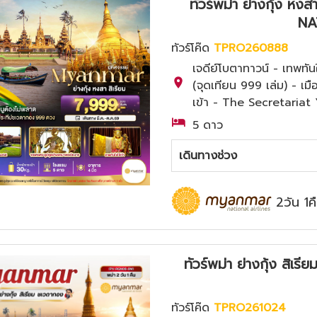
ทัวร์พม่า ย่างกุ้ง หง
NA
ทัวร์โค๊ด
TPRO260888
เจดีย์โบตาทาวน์ - เทพทัน
(จุดเทียน 999 เล่ม) - เมื
เข้า - The Secretaria
5 ดาว
เดินทางช่วง
2วัน 1ค
ทัวร์พม่า ย่างกุ้ง สิ
ทัวร์โค๊ด
TPRO261024