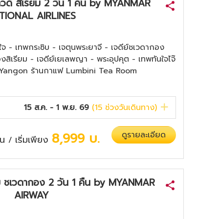
สาวดี สิเรียม 2 วัน 1 คืน by MYANMAR
TIONAL AIRLINES
ใจ - เทพกระซิบ - เจตุนพระยาจี - เจดีย์ชเวดากอง
องสิเรียม - เจดีย์เยเลพญา - พระอุปคุต - เทพทันใจไจ๊
t Yangon ร้านกาแฟ Lumbini Tea Room
15 ส.ค. - 1 พ.ย. 69
(
15
ช่วงวันเดินทาง)
8,999
บ.
ดูรายละเอียด
ืน
เริ่มเพียง
/
เรียม ชเวดากอง 2 วัน 1 คืน by MYANMAR
AIRWAY