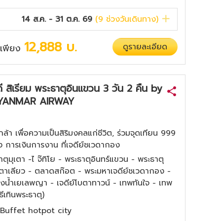
14 ส.ค. - 31 ต.ค. 69
(
9
ช่วงวันเดินทาง)
12,888
บ.
ดูรายละเอียด
่มเพียง
ดี สิเรียม พระธาตุอินแขวน 3 วัน 2 คืน by
YANMAR AIRWAY
เกล้า เพื่อความเป็นสิริมงคลแก่ชีวิต, ร่วมจุดเทียน 999
 การเงินการงาน ที่เจดีย์ชเวดากอง
ตุมุเตา -ไ จ๊ทิโย - พระธาตุอินทร์แขวน - พระธาตุ
ตาเลียว - ตลาดสก๊อต - พระมหาเจดีย์ชเวดากอง -
างน้ำเยเลพญา - เจดีย์โบตาทาวน์ - เทพทันใจ - เทพ
ธีเทินพระธาตุ)
ร, Buffet hotpot city