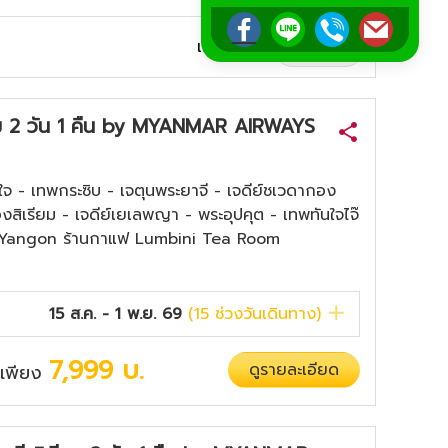
เรียงตาม:
เรียม 2 วัน 1 คืน by MYANMAR AIRWAYS
ใจ - เทพกระซิบ - เจตุนพระยาจี - เจดีย์ชเวดากอง
องสิเรียม - เจดีย์เยเลพญา - พระอุปคุต - เทพทันใจไจ๊
t Yangon ร้านกาแฟ Lumbini Tea Room
15 ส.ค. - 1 พ.ย. 69
(
15
ช่วงวันเดินทาง)
7,999
บ.
ดูรายละเอียด
่มเพียง