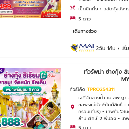
เป็ดปักกิ่ง + สลัดกุ้งมั
5 ดาว
เดินทางช่วง
2วัน 1คืน
เริ
/
ทัวร์พม่า ย่างกุ้ง 
MY
ทัวร์โค๊ด
TPRO254311
เจดีย์กลางน้ำ เยเลพญา - 
ขอพรแม่ยักษ์ศักดิ์สิทธิ์ -
ครอบเศียร) + เทพทันใจโบต
ส่าน ยักษ์ 2 พี่น้อง + เทพ
5 ดาว