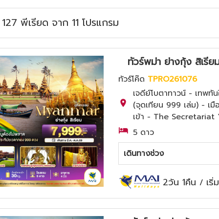
ม
127
พีเรียด
จาก
11
โปรแกรม
ทัวร์พม่า ย่างกุ้ง สิ
ทัวร์โค๊ด
TPRO261076
เจดีย์โบตาทาวน์ - เทพทัน
(จุดเทียน 999 เล่ม) - เมื
เข้า - The Secretaria
5 ดาว
เดินทางช่วง
2วัน 1คืน
เริ
/