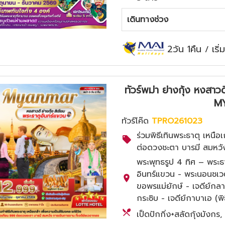
เดินทางช่วง
2วัน 1คืน
เริ
/
ทัวร์พม่า ย่างกุ้ง หงสาว
M
ทัวร์โค๊ด
TPRO261023
ร่วมพิธีเทินพระธาตุ เหนือ
ต่อดวงชะตา บารมี สมหวัง
พระพุทธรูป 4 ทิศ – พระธา
อินทร์แขวน - พระนอนชเว
ขอพรแม่ยักษ์ - เจดีย์กล
กระซิบ - เจดีย์กาบาเอ (พิ
เป็ดปักกิ่ง+สลัดกุ้งมังก