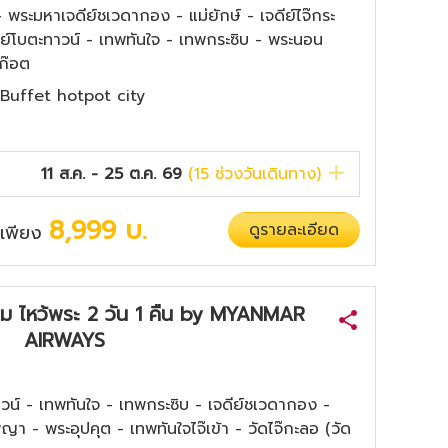
พระมหาเจดีย์ชเวดากอง - แม่ยักษ์ - เจดีย์ไจ๊กระ
ีย์โบตะทาวน์ - เทพทันใจ - เทพกระซิบ - พระนอน
ก๊อต
ร, Buffet hotpot city
11 ส.ค. - 25 ต.ค. 69
(
15
ช่วงวันเดินทาง)
8,999
บ.
ดูรายละเอียด
่มเพียง
ิเรียม ไหว้พระ 2 วัน 1 คืน by MYANMAR
AIRWAYS
ทาวน์ - เทพทันใจ - เทพกระซิบ - เจดีย์ชเวดากอง -
พญา - พระอุปคุต - เทพทันใจไจ๊เข้า - วัดไจ๊กะลอ (วัด