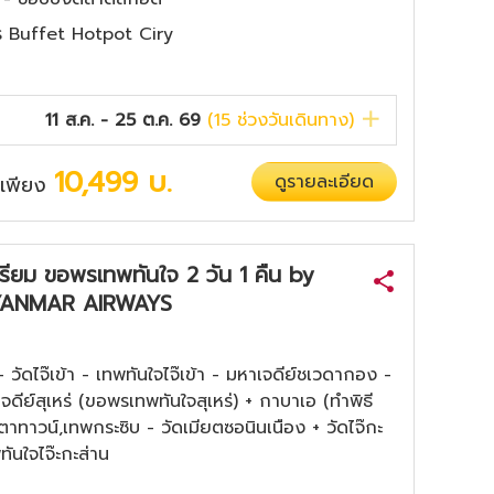
งกร Buffet Hotpot Ciry
11 ส.ค. - 25 ต.ค. 69
(
15
ช่วงวันเดินทาง)
10,499
บ.
ดูรายละเอียด
่มเพียง
สิเรียม ขอพรเทพทันใจ 2 วัน 1 คืน by
ANMAR AIRWAYS
วัดไจ๊เข้า - เทพทันใจไจ๊เข้า - มหาเจดีย์ชเวดากอง -
 เจดีย์สุเหร่ (ขอพรเทพทันใจสุเหร่) + กาบาเอ (ทำพิธี
าทาวน์,เทพกระซิบ - วัดเมียตซอนินเนือง + วัดไจ๊กะ
ทันใจไจ๊ะกะส่าน